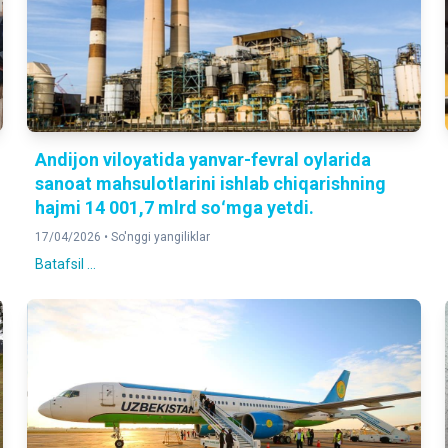
Andijon viloyatida yanvar-fevral oylarida
sanoat mahsulotlarini ishlab chiqarishning
hajmi 14 001,7 mlrd soʻmga yetdi.
17/04/2026 •
So'nggi yangiliklar
Batafsil ...