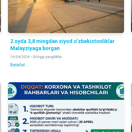
2 oyda 3,8 mingdan ziyod o‘zbekistonliklar
Malayziyaga borgan
16/04/2026 •
So'nggi yangiliklar
Batafsil ...