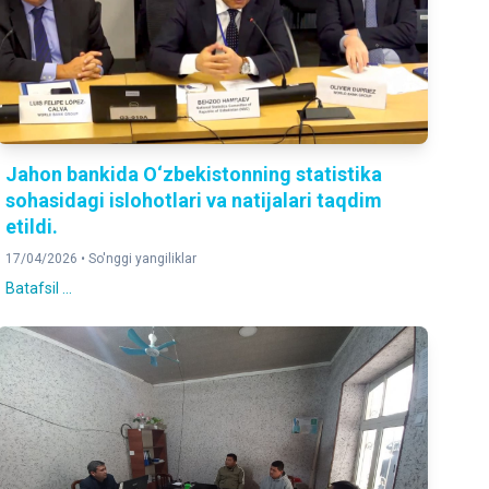
Jahon bankida O‘zbekistonning statistika
sohasidagi islohotlari va natijalari taqdim
etildi.
17/04/2026 •
So'nggi yangiliklar
Batafsil ...