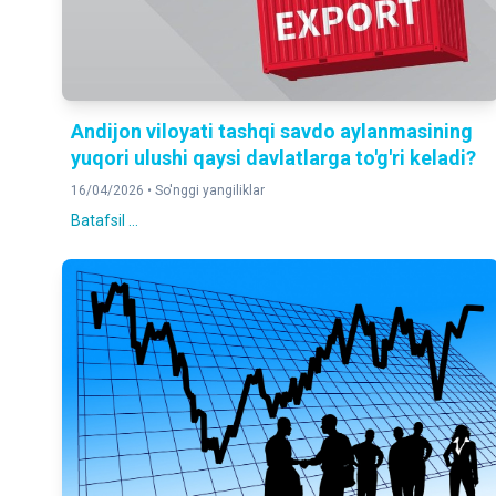
Andijon viloyati tashqi savdo aylanmasining
yuqori ulushi qaysi davlatlarga to'g'ri keladi?
16/04/2026 •
So'nggi yangiliklar
Batafsil ...