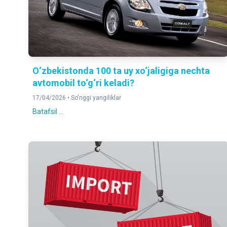
O‘zbekistonda 100 ta uy xo‘jaligiga nechta
avtomobil to‘g‘ri keladi?
17/04/2026 •
So'nggi yangiliklar
Batafsil ...