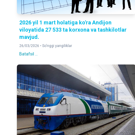
2026 yil 1 mart holatiga ko'ra Andijon
viloyatida 27 533 ta korxona va tashkilotlar
mavjud.
26/03/2026 •
So'nggi yangiliklar
Batafsil ...