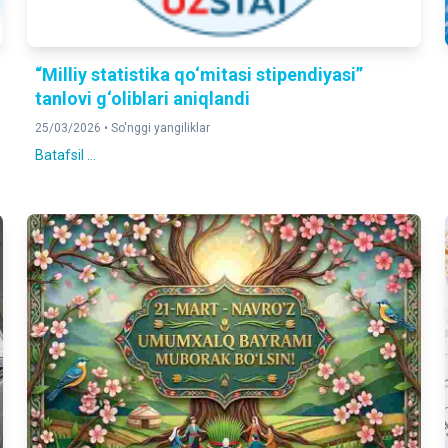
“Milliy statistika qo‘mitasi stipendiyasi”
tanlovi g‘oliblari aniqlandi
25/03/2026 •
So'nggi yangiliklar
Batafsil ...