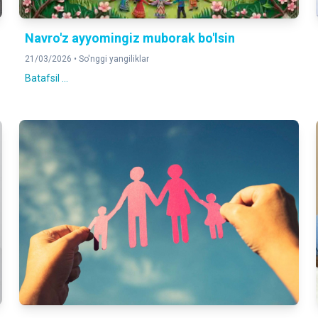
Navro'z ayyomingiz muborak bo'lsin
21/03/2026 •
So'nggi yangiliklar
Batafsil ...