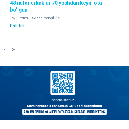
48 nafar erkaklar 70 yoshdan keyin ota
bo‘lgan
19/03/2026 •
So'nggi yangiliklar
Batafsil ...