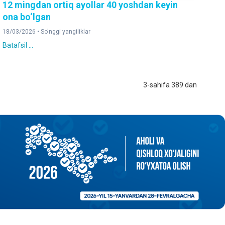
12 mingdan ortiq ayollar 40 yoshdan keyin
ona bo‘lgan
18/03/2026 •
So'nggi yangiliklar
Batafsil ...
3-sahifa 389 dan