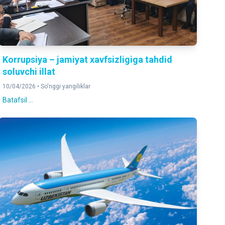
Korrupsiya – jamiyat xavfsizligiga tahdid
soluvchi illat
10/04/2026 •
So'nggi yangiliklar
Batafsil ...