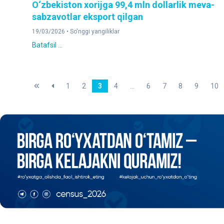
O‘zbekiston xorijga 99,4 mln dollarlik meva-
sabzavotlar eksport qilgan
19/03/2026 •
So'nggi yangiliklar
Batafsil ...
1
2
3
4
...
6
7
8
9
10