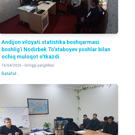
Andijon viloyati statistika boshqarmasi
boshlig'i Nodirbek To'xtaboyev yoshlar bilan
ochiq muloqot o'tkazdi
16/04/2026 •
So'nggi yangiliklar
Batafsil ...