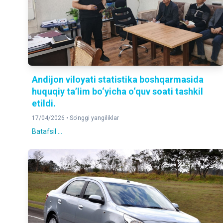
Andijon viloyati statistika boshqarmasida
huquqiy ta’lim bo‘yicha o‘quv soati tashkil
etildi.
17/04/2026 •
So'nggi yangiliklar
Batafsil ...