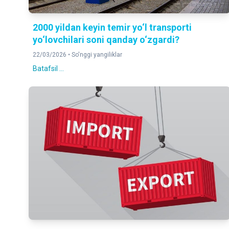
2000 yildan keyin temir yo‘l transporti
yo‘lovchilari soni qanday o‘zgardi?
22/03/2026 •
So'nggi yangiliklar
Batafsil ...