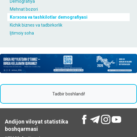
Demografiya
Mehnat bozori
Korxona va tashkilotlar demografiyasi
Kichik biznes va tadbirkorlik
Ijtimoiy soha
Tadbir boshlandi!
Andijon viloyat statistika
boshqarmasi