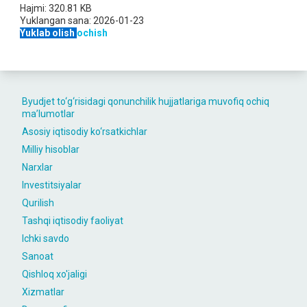
Hajmi:
320.81 KB
Yuklangan sana:
2026-01-23
Yuklab olish
ochish
Byudjet to‘g‘risidagi qonunchilik hujjatlariga muvofiq ochiq
maʼlumotlar
Asosiy iqtisodiy ko‘rsatkichlar
Milliy hisoblar
Narxlar
Investitsiyalar
Qurilish
Tashqi iqtisodiy faoliyat
Ichki savdo
Sanoat
Qishloq xo'jaligi
Xizmatlar