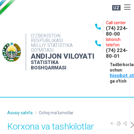
UZ
BOSHQARMA HAQIDA
Call center
(74) 224-
OCHIQ MA'LUMOTLAR
80-00
O'ZBEKISTON
Ishonch
RESPUBLIKASI
NASHRLAR
MILLIY STATISTIKA
telefon
QO'MITASI
(74) 224-
INTERAKTIV XIZMATLAR
ANDIJON VILOYATI
80-01
MATBUOT XIZMATI
STATISTIKA
Tadbirkorla
BOSHQARMASI
uchun:
MUROJAATLAR
hisobot.s
KONTAKTLAR
ga o'tish
Asosiy sahifa
Ochiq ma'lumotlar
Korxona va tashkilotlar