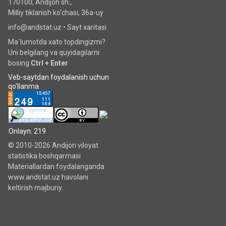
170100, Andijon sh.,
Milliy tiklanish ko‘chаsi, 36a-uy
info@andstat.uz •
Sayt xaritasi
Ma`lumotda xato topdingizmi?
Uni belgilang va quyidagilarni
bosing
Ctrl + Enter
Veb-saytdan foydalanish uchun
qo'llanma
Onlayn: 219
© 2010-2026 Andijon viloyat
statistika boshqarmasi
Materiallardan foydalanganda
www.andstat.uz havolani
keltirish majburiy.