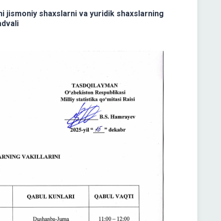
ni jismoniy shaxslarni va yuridik shaxslarning
advali