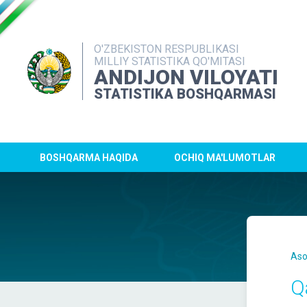
O'ZBEKISTON RESPUBLIKASI
MILLIY STATISTIKA QO'MITASI
ANDIJON VILOYATI
STATISTIKA BOSHQARMASI
BOSHQARMA HAQIDA
OCHIQ MA'LUMOTLAR
Aso
Qa