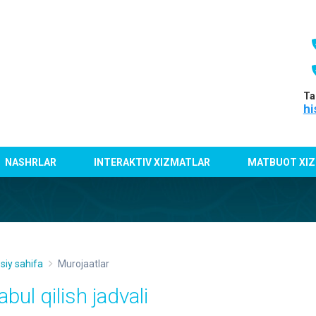
Ta
hi
NASHRLAR
INTERAKTIV XIZMATLAR
MATBUOT XIZ
siy sahifa
Murojaatlar
bul qilish jadvali