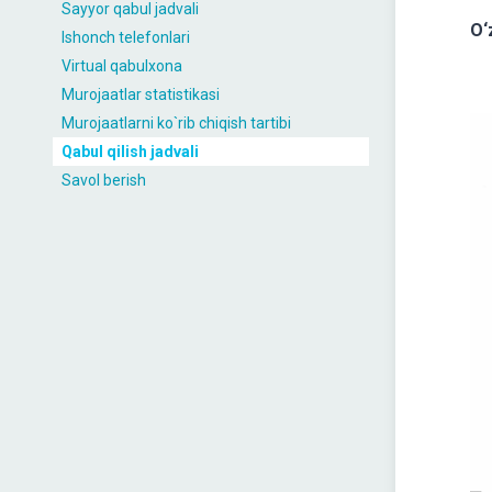
Sayyor qabul jadvali
O‘
Ishonch telefonlari
Virtual qabulxona
Murojaatlar statistikasi
Murojaatlarni ko`rib chiqish tartibi
Qabul qilish jadvali
Savol berish