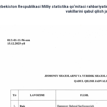
zbekiston Respublikаsi Milliy statistika qo‘mitasi rahbariyati
vakillarini qabul qilish j