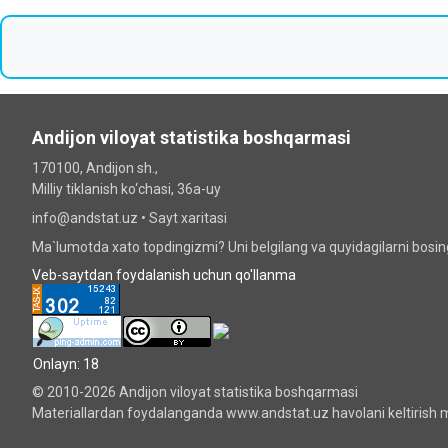
Andijon viloyat statistika boshqarmasi
170100, Andijon sh.,
Milliy tiklanish ko‘chаsi, 36a-uy
info@andstat.uz •
Sayt xaritasi
Ma`lumotda xato topdingizmi? Uni belgilang va quyidagilarni bosi
Veb-saytdan foydalanish uchun qo'llanma
Onlayn: 18
© 2010-2026 Andijon viloyat statistika boshqarmasi
Materiallardan foydalanganda www.andstat.uz havolani keltirish m