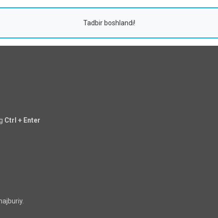
Tadbir boshlandi!
ng
Ctrl + Enter
ajburiy.