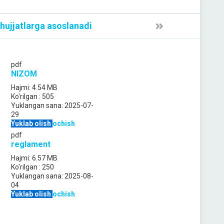
 hujjatlarga asoslanadi
pdf
NIZOM
Hajmi:
4.54 MB
Ko'rilgan :
505
Yuklangan sana:
2025-07-
29
Yuklab olish
ochish
pdf
reglament
Hajmi:
6.57 MB
Ko'rilgan :
250
Yuklangan sana:
2025-08-
04
Yuklab olish
ochish