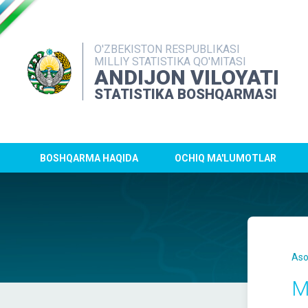
O'ZBEKISTON RESPUBLIKASI
MILLIY STATISTIKA QO'MITASI
ANDIJON VILOYATI
STATISTIKA BOSHQARMASI
BOSHQARMA HAQIDA
OCHIQ MA'LUMOTLAR
Aso
Mu