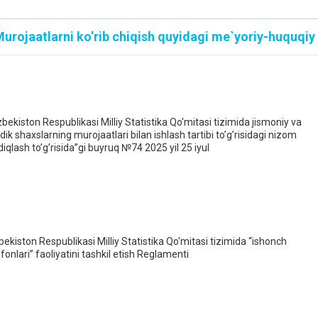
urojaatlarni ko’rib chiqish quyidagi me`yoriy-huquqiy
zbekiston Respublikasi Milliy Statistika Qo'mitasi tizimida jismoniy va
idik shaxslarning murojaatlari bilan ishlash tartibi to’g’risidagi nizom
diqlash to’g’risida”gi buyruq №74 2025 yil 25 iyul
bekiston Respublikasi Milliy Statistika Qo'mitasi tizimida “ishonch
efonlari” faoliyatini tashkil etish Reglamenti