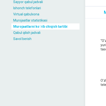
Sayyor qabul jadvali
Ishonch telefonlari
M
Virtual qabulxona
Murojaatlar statistikasi
Murojaatlarni ko`rib chiqish tartibi
Qabul qilish jadvali
Savol berish
“O’
yur
tas
O’z
tel