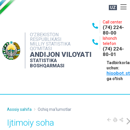
UZ
BOSHQARMA HAQIDA
Call center
(74) 224-
OCHIQ MA'LUMOTLAR
80-00
O'ZBEKISTON
Ishonch
RESPUBLIKASI
NASHRLAR
MILLIY STATISTIKA
telefon
QO'MITASI
(74) 224-
INTERAKTIV XIZMATLAR
ANDIJON VILOYATI
80-01
MATBUOT XIZMATI
STATISTIKA
Tadbirkorla
BOSHQARMASI
uchun:
MUROJAATLAR
hisobot.s
KONTAKTLAR
ga o'tish
Asosiy sahifa
Ochiq ma'lumotlar
Ijtimoiy soha