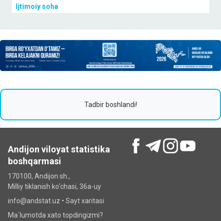
Ijtimoiy soha
Tadbir boshlandi!
Andijon viloyat statistika
boshqarmasi
170100, Andijon sh.,
Milliy tiklanish ko‘chаsi, 36a-uy
info@andstat.uz •
Sayt xaritasi
Ma`lumotda xato topdingizmi?