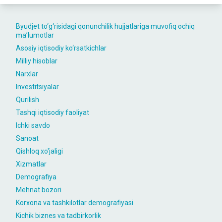
Byudjet to‘g‘risidagi qonunchilik hujjatlariga muvofiq ochiq
maʼlumotlar
Asosiy iqtisodiy ko‘rsatkichlar
Milliy hisoblar
Narxlar
Investitsiyalar
Qurilish
Tashqi iqtisodiy faoliyat
Ichki savdo
Sanoat
Qishloq xo'jaligi
Xizmatlar
Demografiya
Mehnat bozori
Korxona va tashkilotlar demografiyasi
Kichik biznes va tadbirkorlik