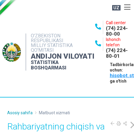
UZ
BOSHQARMA HAQIDA
Call center
(74) 224-
OCHIQ MA'LUMOTLAR
80-00
O'ZBEKISTON
Ishonch
RESPUBLIKASI
NASHRLAR
MILLIY STATISTIKA
telefon
QO'MITASI
(74) 224-
INTERAKTIV XIZMATLAR
ANDIJON VILOYATI
80-01
MATBUOT XIZMATI
STATISTIKA
Tadbirkorla
BOSHQARMASI
uchun:
MUROJAATLAR
hisobot.s
KONTAKTLAR
ga o'tish
Asosiy sahifa
Matbuot xizmati
Rahbariyatning chiqish va