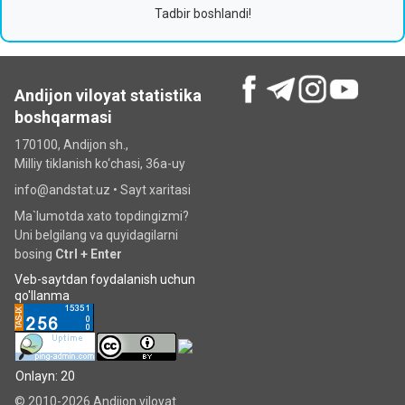
Tadbir boshlandi!
Andijon viloyat statistika
boshqarmasi
170100, Andijon sh.,
Milliy tiklanish ko‘chаsi, 36a-uy
info@andstat.uz •
Sayt xaritasi
Ma`lumotda xato topdingizmi?
Uni belgilang va quyidagilarni
bosing
Ctrl + Enter
Veb-saytdan foydalanish uchun
qo'llanma
Onlayn: 20
© 2010-2026 Andijon viloyat