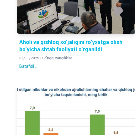
Aholi va qishloq xo‘jaligini ro‘yxatga olish
bo‘yicha shtab faoliyati o‘rganildi
05/11/2025 •
So'nggi yangiliklar
Batafsil ...