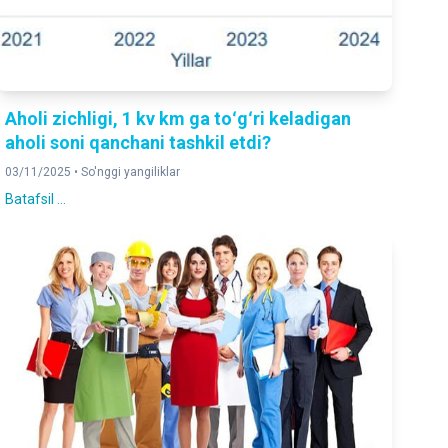
Aholi zichligi, 1 kv km ga toʻgʻri keladigan
aholi soni qanchani tashkil etdi?
03/11/2025 •
So'nggi yangiliklar
Batafsil ...