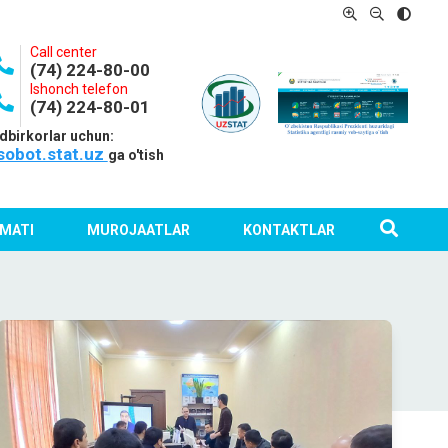
Call center
(74) 224-80-00
Ishonch telefon
(74) 224-80-01
dbirkorlar uchun:
sobot.stat.uz
ga o'tish
MATI
MUROJAATLAR
KONTAKTLAR