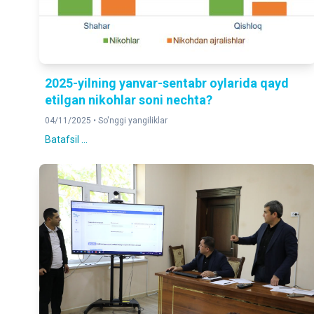
2025-yilning yanvar-sentabr oylarida qayd
etilgan nikohlar soni nechta?
04/11/2025 •
So'nggi yangiliklar
Batafsil ...