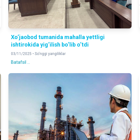
Xo‘jaobod tumanida mahalla yettligi
ishtirokida yig‘ilish bo‘lib o‘tdi
03/11/2025 •
So'nggi yangiliklar
Batafsil ...