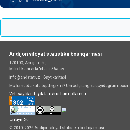
Andijon viloyat statistika boshqarmasi
170100, Andijon sh.,
Milliy tiklanish ko‘chаsi, 36a-uy
info@andstat.uz •
Sayt xaritasi
Ma`lumotda xato topdingizmi? Uni belgilang va quyidagilarni bosi
Veb-saytdan foydalanish uchun qo'llanma
Onlayn: 20
© 2010-2026 Andijon viloyat statistika boshqarmasi