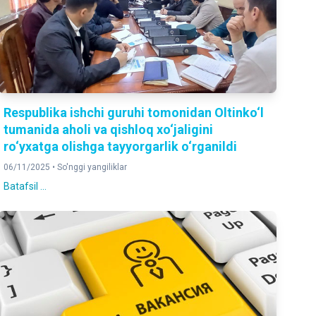
Respublika ishchi guruhi tomonidan Oltinko‘l
tumanida aholi va qishloq xo‘jaligini
ro‘yxatga olishga tayyorgarlik o‘rganildi
06/11/2025 •
So'nggi yangiliklar
Batafsil ...