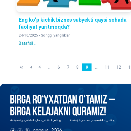
Eng ko‘p kichik biznes subyekti qaysi sohada
faoliyat yuritmoqda?
24/10/2025 •
So'nggi yangiliklar
Batafsil ...
4
...
6
7
8
9
...
11
12
1