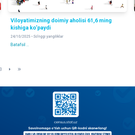
Viloyatimizning doimiy aholisi 61,6 ming
kishiga ko‘paydi
24/10/2025 •
So'nggi yangiliklar
Batafsil ...
3