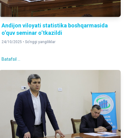
Andijon viloyati statistika boshqarmasida
o‘quv seminar o‘tkazildi
24/10/2025 •
So'nggi yangiliklar
Batafsil ...