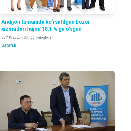
Andijon tumanida ko‘rsatilgan bozor
xizmatlari hajmi 18,1 % ga o‘sgan
30/10/2025 •
So'nggi yangiliklar
Batafsil ...