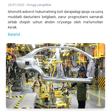
25/07/2023 •
So'nggi yangiliklar
Ishonchli axborot hukumatning turli darajadagi qisqa va uzoq
muddatli dasturlarni belgilash, zarur prognozlarni samarali
ishlab chiqish uchun aholini ro‘yxatga olish maʼlumotlari
kerak.
Batafsil ...