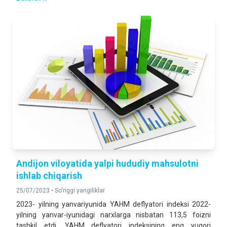
Andijon viloyatida yalpi hududiy mahsulotni
ishlab chiqarish
25/07/2023 •
So'nggi yangiliklar
2023- yilning yanvariyunida YAHM deflyatori indeksi 2022-
yilning yanvar-iyunidagi narxlarga nisbatan 113,5 foizni
tashkil etdi. YAHM deflyatori indeksining eng yuqori