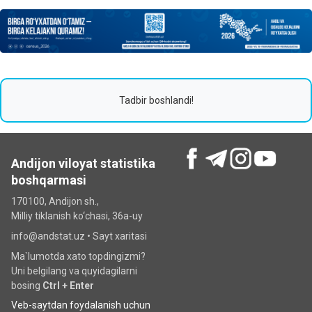
Tadbir boshlandi!
Andijon viloyat statistika
boshqarmasi
170100, Andijon sh.,
Milliy tiklanish ko‘chаsi, 36a-uy
info@andstat.uz •
Sayt xaritasi
Ma`lumotda xato topdingizmi?
Uni belgilang va quyidagilarni
bosing
Ctrl + Enter
Veb-saytdan foydalanish uchun