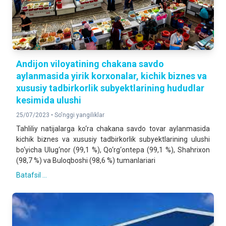
Andijon viloyatining chakana savdo
aylanmasida yirik korxonalar, kichik biznes va
xususiy tadbirkorlik subyektlarining hududlar
kesimida ulushi
25/07/2023 •
So'nggi yangiliklar
Tahliliy natijalarga ko‘ra chakana savdo tovar aylanmasida
kichik biznes va xususiy tadbirkorlik subyektlarining ulushi
bo‘yicha Ulug‘nor (99,1 %), Qo‘rg‘ontepa (99,1 %), Shahrixon
(98,7 %) va Buloqboshi (98,6 %) tumanlariari
Batafsil ...