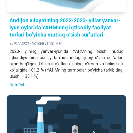
Andijon viloyatining 2022-2023- yillar yanvar-
iyun oylarida YAHMning iqtisodiy faoliyat
turlari bo‘yicha mutlaq o‘sish sur’atlari
25/07/2023 •
So'nggi yangiliklar
2023- yilning yanvar-iyunida YAHMning o‘sishi hudud
iqtisodiyotining asosiy tarmoqlaridagi ijobiy o‘sish sur’atlari
bilan bog‘liqdir. O‘sish sur’atlari qishloq, o‘rmon va baliqchilik
xo‘jaligida 101,2 % (YAHMning tarmoqlar bo‘yicha tarkibidagi
ulushi – 35,1 %),
Batafsil ...