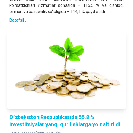
ko’rsatkichlari xizmatlar sohasida – 115,5 % va qishloq,
o‘rmon va baliqchilik xo‘jaligida – 114,1 % qayd etildi.
Batafsil ...
Oʻzbekiston Respublikasida 55,8 %
investitsiyalar yangi qurilishlarga yoʻnaltirildi