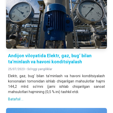
Andijon viloyatida Elektr, gaz, bug‘ bilan
ta’minlash va havoni konditsiyalash
25/07/2023 •
So'nggi yangiliklar
Elektr, gaz, bug‘ bilan ta’minlash va havoni konditsiyalash
korxonalari tomonidan ishlab chiqarilgan mahsulotlar hajmi
144,2 mlrd. so‘mni (jami ishlab chiqarilgan sanoat
mahsulotlari hajmining (0,5 % ini) tashkil etdi.
Batafsil ...