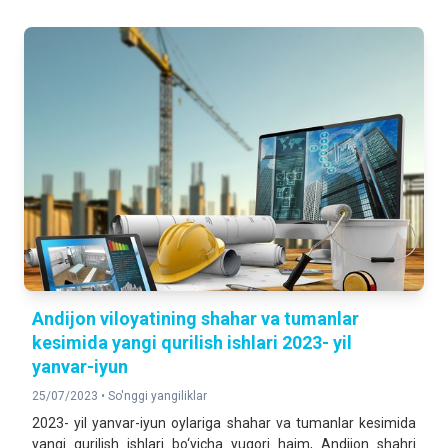
Andijon viloyatining shahar va tumanlar
kesimida yangi qurilish ishlari 2023- yil
yanvar-iyun
25/07/2023 •
So'nggi yangiliklar
2023- yil yanvar-iyun oylariga shahar va tumanlar kesimida
yangi qurilish ishlari bo‘yicha yuqori hajm, Andijon shahri