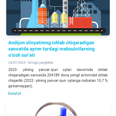
Andijon viloyatining ishlab chiqaradigan
sanoatda ayrim turdagi mahsulotlarning
o‘sish sur’ati
24/07/2023 •
So'nggi yangiliklar
2023- yilning yanvar-iyun oylari davomida ishlab
chiqaradigan sanoatda 204189 dona yengil avtomobil ishlab
chiqarilib (2022- yilning yanvar-iyun oylariga nisbatan 10,7 %
ga kamaygan),
Batafsil ...