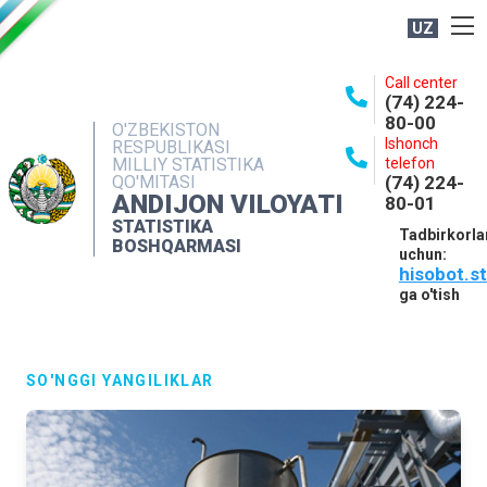
UZ
BOSHQARMA HAQIDA
Call center
(74) 224-
OCHIQ MA'LUMOTLAR
80-00
O'ZBEKISTON
Ishonch
RESPUBLIKASI
NASHRLAR
MILLIY STATISTIKA
telefon
QO'MITASI
(74) 224-
INTERAKTIV XIZMATLAR
ANDIJON VILOYATI
80-01
MATBUOT XIZMATI
STATISTIKA
Tadbirkorla
BOSHQARMASI
uchun:
MUROJAATLAR
hisobot.s
KONTAKTLAR
ga o'tish
SO'NGGI YANGILIKLAR