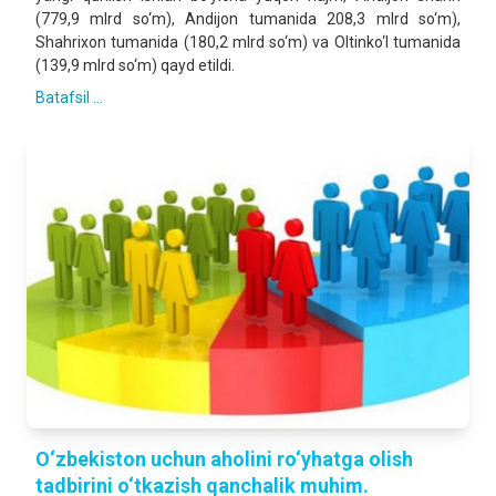
(779,9 mlrd so‘m), Andijon tumanida 208,3 mlrd so‘m),
Shahrixon tumanida (180,2 mlrd so‘m) va Oltinko‘l tumanida
(139,9 mlrd so‘m) qayd etildi.
Batafsil ...
O‘zbekiston uchun aholini ro‘yhatga olish
tadbirini o‘tkazish qanchalik muhim.