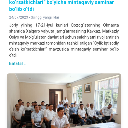
ko‘rsatkichlari” bo‘yicha mintaqaviy seminar
bo‘lib o‘tdi
24/07/2023 •
So'nggi yangiliklar
Joriy yilning 17-21-iyul kunlari Qozog‘istonning Olmaota
shahrida Xalqaro valyuta jamg‘armasining Kavkaz, Markaziy
Osiyo va Mo‘g‘uliston davlatlari uchun salohiyatni rivojlantirish
mintaqaviy markazi tomonidan tashkil etilgan “Oylik iqtisodiy
o‘sish ko‘rsatkichlari” mavzusida mintaqaviy seminar bo‘lib
o‘tdi.
Batafsil ...