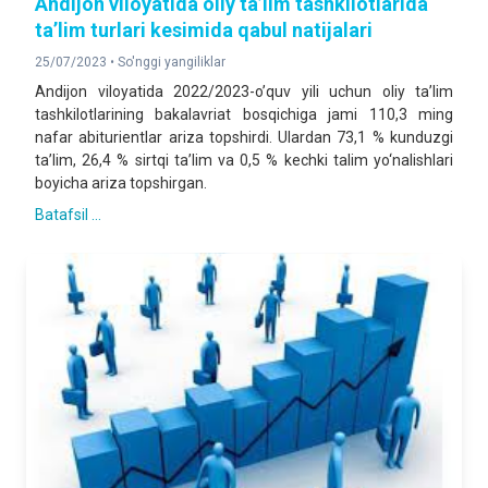
Andijon viloyatida oliy ta’lim tashkilotlarida
ta’lim turlari kesimida qabul natijalari
25/07/2023 •
So'nggi yangiliklar
Andijon viloyatida 2022/2023-o’quv yili uchun oliy ta’lim
tashkilotlarining bakalavriat bosqichiga jami 110,3 ming
nafar abiturientlar ariza topshirdi. Ulardan 73,1 % kunduzgi
ta’lim, 26,4 % sirtqi ta’lim va 0,5 % kechki talim yo‘nalishlari
boyicha ariza topshirgan.
Batafsil ...