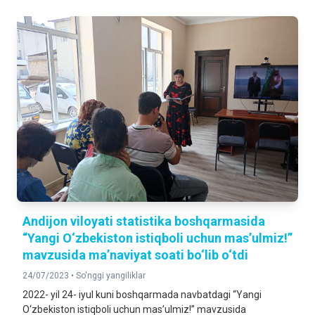
Andijon viloyati statistika boshqarmasida
“Yangi O‘zbekiston istiqboli uchun mas’ulmiz!”
mavzusida ma’naviyat soati bo‘lib o‘tdi
24/07/2023 •
So'nggi yangiliklar
2022- yil 24- iyul kuni boshqarmada navbatdagi “Yangi
O‘zbekiston istiqboli uchun mas’ulmiz!” mavzusida