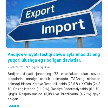
Andijon viloyati tashqi savdo aylanmasida eng
yuqori ulushga ega boʻlgan davlatlar.
25/07/2023 •
So'nggi yangiliklar
Andijon viloyati jahonning 72 mamlakati bilan savdo
aloqalarini amalga oshirib kelmoqda. TSAning nisbatan
salmoqli hissasi Koreya Respublikasida (28,8 %), XXRda (24,3
%), Qozog‘istonda (11,2 %), Rossiya Federatsiyasida (6,1 %),
Qirgʻiz Respublikasida (6,0%) va Braziliyada (4,7 %) qayd
etilgan
Batafsil ...