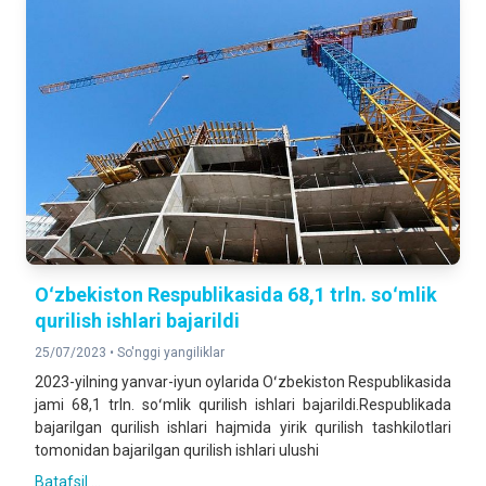
Oʻzbekiston Respublikasida 68,1 trln. soʻmlik
qurilish ishlari bajarildi
25/07/2023 •
So'nggi yangiliklar
2023-yilning yanvar-iyun oylarida Oʻzbekiston Respublikasida
jami 68,1 trln. soʻmlik qurilish ishlari bajarildi.Respublikada
bajarilgan qurilish ishlari hajmida yirik qurilish tashkilotlari
tomonidan bajarilgan qurilish ishlari ulushi
Batafsil ...