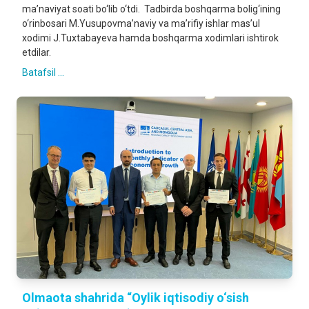
ma’naviyat soati bo‘lib o‘tdi. Tadbirda boshqarma bolig‘ining
o‘rinbosari M.Yusupovma’naviy va ma’rifiy ishlar mas’ul
xodimi J.Tuxtabayeva hamda boshqarma xodimlari ishtirok
etdilar.
Batafsil ...
Olmaota shahrida “Oylik iqtisodiy o‘sish