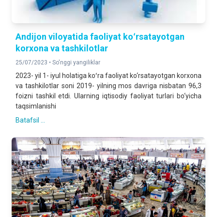
Andijon viloyatida faoliyat koʻrsatayotgan
korxona va tashkilotlar
25/07/2023 •
So'nggi yangiliklar
2023- yil 1- iyul holatiga koʻra faoliyat ko‘rsatayotgan korxona
va tashkilotlar soni 2019- yilning mos davriga nisbatan 96,3
foizni tashkil etdi. Ularning iqtisodiy faoliyat turlari bo‘yicha
taqsimlanishi
Batafsil ...