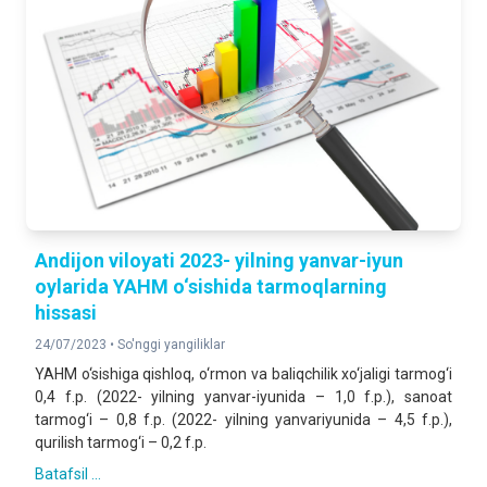
Andijon viloyati 2023- yilning yanvar-iyun
oylarida YAHM o‘sishida tarmoqlarning
hissasi
24/07/2023 •
So'nggi yangiliklar
YAHM o‘sishiga qishloq, o‘rmon va baliqchilik xo‘jaligi tarmog‘i
0,4 f.p. (2022- yilning yanvar-iyunida – 1,0 f.p.), sanoat
tarmog‘i – 0,8 f.p. (2022- yilning yanvariyunida – 4,5 f.p.),
qurilish tarmog‘i – 0,2 f.p.
Batafsil ...