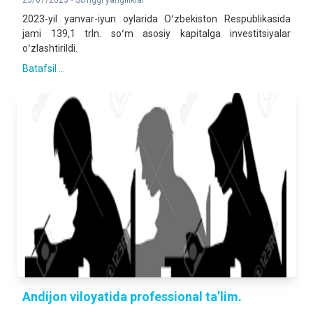
25/07/2023 •
So'nggi yangiliklar
2023-yil yanvar-iyun oylarida Oʻzbekiston Respublikasida
jami 139,1 trln. soʻm asosiy kapitalga investitsiyalar
oʻzlashtirildi.
Batafsil ...
Andijon viloyatida professional ta’lim.