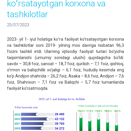
koʻrsatayotgan korxona va
tashkilotlar
25/07/2023
2023- yil 1- iyul holatiga koʻra faoliyat ko‘rsatayotgan korxona
va tashkilotlar soni 2019- yilning mos davriga nisbatan 96,3
foizni tashkil etdi. Ularning iqtisodiy faoliyat turlari bo‘yicha
taqsimlanishi (umumiy sonidagi ulushi) quyidagicha bo‘ldi:
savdo – 30,8 foiz, sanoat – 18,7 foiz, qurilish – 7,1 foiz, qishloq,
o‘rmon va baliqchilik xo‘jaligi – 6,1 foiz, hududiy kesimda eng
ko‘p Andijon shahrida – 26,2 foiz, Asaka – 8,6 foiz, Andijon – 7,6
foiz, Shahrixon – 7,1 foiz va Baliqchi – 5,7 foiz tumanlarida
faoliyat ko‘rsatmoqda.