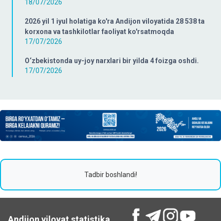
18/07/2026
2026 yil 1 iyul holatiga ko'ra Andijon viloyatida 28 538 ta
korxona va tashkilotlar faoliyat ko'rsatmoqda
17/07/2026
O‘zbekistonda uy-joy narxlari bir yilda 4 foizga oshdi.
17/07/2026
Tadbir boshlandi!
Andijon viloyat statistika