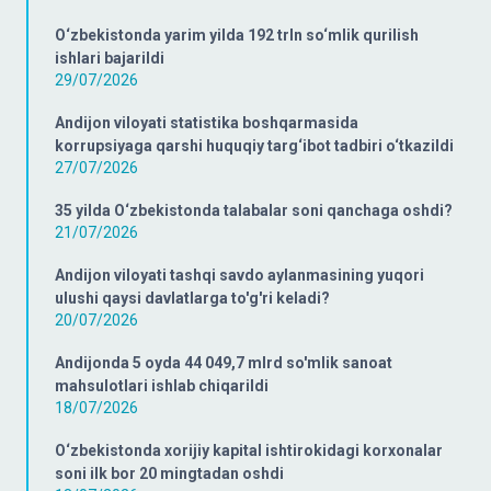
O‘zbekistonda yarim yilda 192 trln so‘mlik qurilish
ishlari bajarildi
29/07/2026
Andijon viloyati statistika boshqarmasida
korrupsiyaga qarshi huquqiy targ‘ibot tadbiri o‘tkazildi
27/07/2026
35 yilda O‘zbekistonda talabalar soni qanchaga oshdi?
21/07/2026
Andijon viloyati tashqi savdo aylanmasining yuqori
ulushi qaysi davlatlarga to'g'ri keladi?
20/07/2026
Andijonda 5 oyda 44 049,7 mlrd so'mlik sanoat
mahsulotlari ishlab chiqarildi
18/07/2026
O‘zbekistonda xorijiy kapital ishtirokidagi korxonalar
soni ilk bor 20 mingtadan oshdi