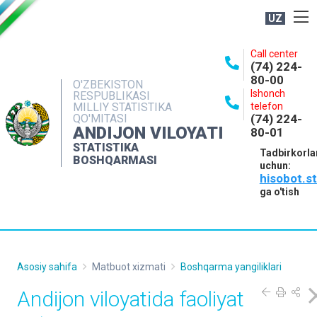
UZ
BOSHQARMA HAQIDA
Call center
(74) 224-
OCHIQ MA'LUMOTLAR
80-00
O'ZBEKISTON
Ishonch
RESPUBLIKASI
NASHRLAR
MILLIY STATISTIKA
telefon
QO'MITASI
(74) 224-
INTERAKTIV XIZMATLAR
ANDIJON VILOYATI
80-01
MATBUOT XIZMATI
STATISTIKA
Tadbirkorla
BOSHQARMASI
uchun:
MUROJAATLAR
hisobot.s
KONTAKTLAR
ga o'tish
Asosiy sahifa
Matbuot xizmati
Boshqarma yangiliklari
Andijon viloyatida faoliyat