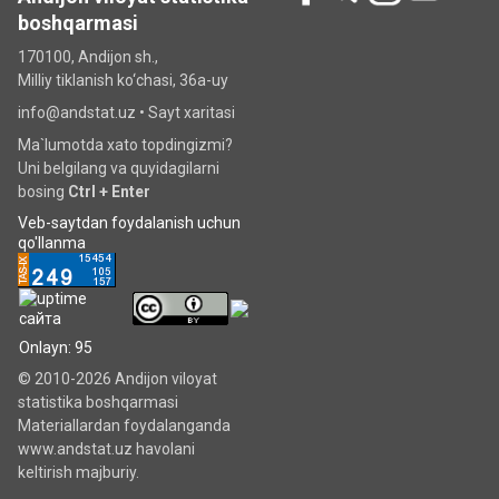
boshqarmasi
170100, Andijon sh.,
Milliy tiklanish ko‘chаsi, 36a-uy
info@andstat.uz •
Sayt xaritasi
Ma`lumotda xato topdingizmi?
Uni belgilang va quyidagilarni
bosing
Ctrl + Enter
Veb-saytdan foydalanish uchun
qo'llanma
Onlayn: 95
© 2010-2026 Andijon viloyat
statistika boshqarmasi
Materiallardan foydalanganda
www.andstat.uz havolani
keltirish majburiy.