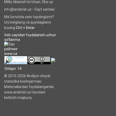
Milliy tiklanish ko‘chаsi, 36a-uy
info@andstat.uz •
Sayt xaritasi
Ma`lumotda xato topdingizmi?
Uni belgilang va quyidagilarni
bosing
Ctrl + Enter
Veb-saytdan foydalanish uchun
qo'llanma
Onlayn: 14
© 2010-2026 Andijon viloyat
statistika boshqarmasi
Materiallardan foydalanganda
www.andstat.uz havolani
keltirish majburiy.