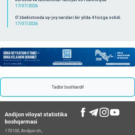
17/07/2026
O‘zbekistonda uy-joy narxlari bir yilda 4 foizga oshdi.
17/07/2026
Tadbir boshlandi!
Andijon viloyat statistika
boshqarmasi
170100, Andijon sh.,