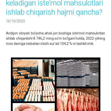
keladigan iste’mol mahsulotlari
ishlab chiqarish hajmi qancha?
16/10/2023
Andijon viloyati bo‘yicha aholi jon boshiga iste’mol mahsulotlari
ishlab chiqarilishi 8 746,2 ming so‘m bo‘lgani holda, 2022-yilning
mos davriga nisbatan o‘sish sur’ati 104,2 % ni tashkil etdi.