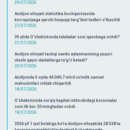
29/07/2026
Andijon viloyati statistika boshqarmasida
korrupsiyaga qarshi huquqiy targ‘ibot tadbiri o‘tkazildi
27/07/2026
35 yilda O‘zbekistonda talabalar soni qanchaga oshdi?
21/07/2026
Andijon viloyati tashqi savdo aylanmasining yuqori
ulushi qaysi davlatlarga to'g'ri keladi?
20/07/2026
Andijonda 5 oyda 44 049,7 mlrd so'mlik sanoat
mahsulotlari ishlab chiqarildi
18/07/2026
O‘zbekistonda xorijiy kapital ishtirokidagi korxonalar
soni ilk bor 20 mingtadan oshdi
18/07/2026
2026 yil 1 iyul holatiga ko'ra Andijon viloyatida 28 538 ta
korxona va tashkilotlar faoliyat ko'rsatmoqda