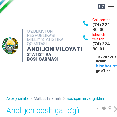
UZ
BOSHQARMA HAQIDA
Call center
(74) 224-
OCHIQ MA'LUMOTLAR
80-00
O'ZBEKISTON
Ishonch
RESPUBLIKASI
NASHRLAR
MILLIY STATISTIKA
telefon
QO'MITASI
(74) 224-
INTERAKTIV XIZMATLAR
ANDIJON VILOYATI
80-01
MATBUOT XIZMATI
STATISTIKA
Tadbirkorla
BOSHQARMASI
uchun:
MUROJAATLAR
hisobot.s
KONTAKTLAR
ga o'tish
Asosiy sahifa
Matbuot xizmati
Boshqarma yangiliklari
Aholi jon boshiga to‘g‘ri