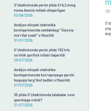
m
O‘zbekistonda yarim yilda 614,2 ming
tonna benzin ishlab chiqarilgan
16/
03/08/2026
Oʻz
Andijon viloyati statistika
yog
boshqarmasida navbatdagi “Siyosiy-
avg
ma’rifat soati” oʻtkazildi
31/07/2026
O‘zbekistonda yarim yilda 192 trln
so‘mlik qurilish ishlari bajarildi
29/07/2026
Andijon viloyati statistika
boshqarmasida korrupsiyaga qarshi
huquqiy targ‘ibot tadbiri o‘tkazildi
27/07/2026
35 yilda O‘zbekistonda talabalar soni
qanchaga oshdi?
21/07/2026