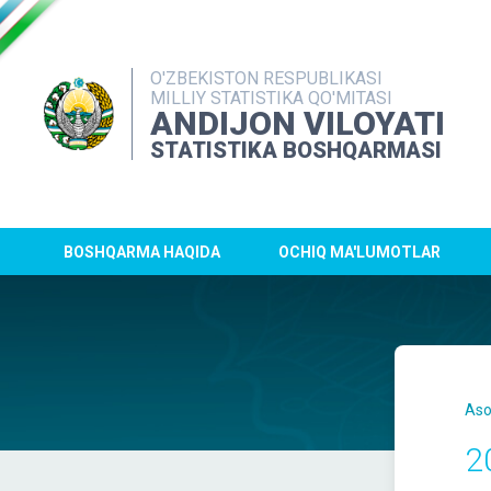
O'ZBEKISTON RESPUBLIKASI
MILLIY STATISTIKA QO'MITASI
ANDIJON VILOYATI
STATISTIKA BOSHQARMASI
BOSHQARMA HAQIDA
OCHIQ MA'LUMOTLAR
Aso
2