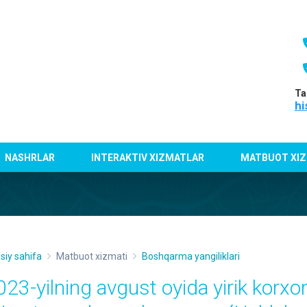
Ta
hi
NASHRLAR
INTERAKTIV XIZMATLAR
MATBUOT XIZ
siy sahifa
Matbuot xizmati
Boshqarma yangiliklari
023-yilning avgust oyida yirik korx