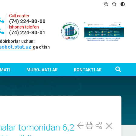
Call center
(74) 224-80-00
Ishonch telefon
(74) 224-80-01
dbirkorlar uchun:
sobot.stat.uz
ga o'tish
MATI
MUROJAATLAR
KONTAKTLAR
onalar tomonidan 6,2