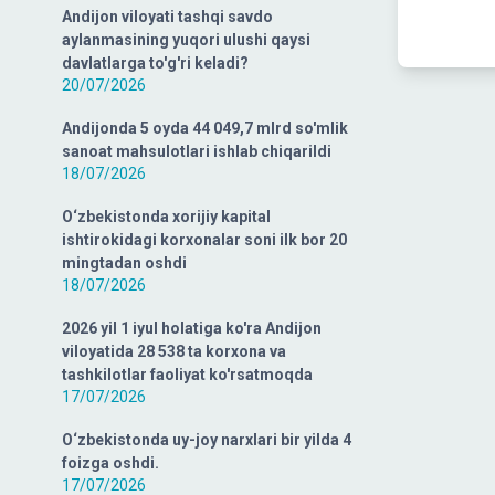
Andijon viloyati tashqi savdo
aylanmasining yuqori ulushi qaysi
davlatlarga to'g'ri keladi?
20/07/2026
Andijonda 5 oyda 44 049,7 mlrd so'mlik
sanoat mahsulotlari ishlab chiqarildi
18/07/2026
O‘zbekistonda xorijiy kapital
ishtirokidagi korxonalar soni ilk bor 20
mingtadan oshdi
18/07/2026
2026 yil 1 iyul holatiga ko'ra Andijon
viloyatida 28 538 ta korxona va
tashkilotlar faoliyat ko'rsatmoqda
17/07/2026
O‘zbekistonda uy-joy narxlari bir yilda 4
foizga oshdi.
17/07/2026