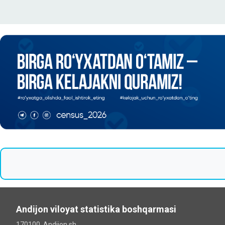
Andijon viloyat statistika boshqarmasi
170100, Andijon sh.,