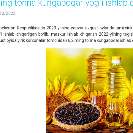
ing tonna kungaboqar yogʻi ishlab c
10/2023
bekiston Respublikasida 2023-yilning yanvar-avgust oylarida jami yi
ʻi ishlab chiqarilgan boʻlib, mazkur ishlab chiqarish 2022-yilning teg
ust oyida yirik korxonalar tomonidan 6,2 ming tonna kungaboqar ishlab ch