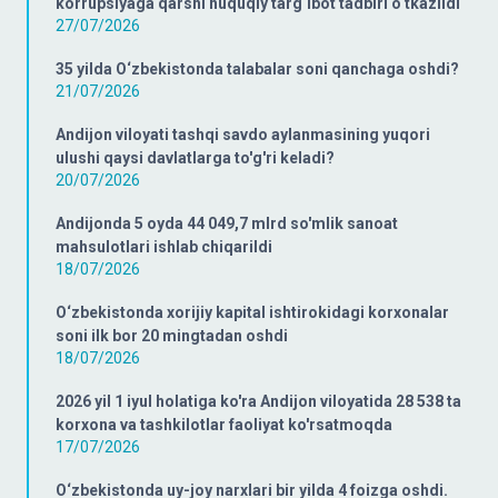
korrupsiyaga qarshi huquqiy targ‘ibot tadbiri o‘tkazildi
27/07/2026
35 yilda O‘zbekistonda talabalar soni qanchaga oshdi?
21/07/2026
Andijon viloyati tashqi savdo aylanmasining yuqori
ulushi qaysi davlatlarga to'g'ri keladi?
20/07/2026
Andijonda 5 oyda 44 049,7 mlrd so'mlik sanoat
mahsulotlari ishlab chiqarildi
18/07/2026
O‘zbekistonda xorijiy kapital ishtirokidagi korxonalar
soni ilk bor 20 mingtadan oshdi
18/07/2026
2026 yil 1 iyul holatiga ko'ra Andijon viloyatida 28 538 ta
korxona va tashkilotlar faoliyat ko'rsatmoqda
17/07/2026
O‘zbekistonda uy-joy narxlari bir yilda 4 foizga oshdi.