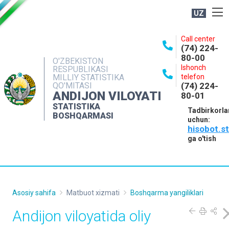
UZ
BOSHQARMA HAQIDA
Call center
(74) 224-
OCHIQ MA'LUMOTLAR
80-00
O'ZBEKISTON
Ishonch
RESPUBLIKASI
NASHRLAR
MILLIY STATISTIKA
telefon
QO'MITASI
(74) 224-
INTERAKTIV XIZMATLAR
ANDIJON VILOYATI
80-01
MATBUOT XIZMATI
STATISTIKA
Tadbirkorla
BOSHQARMASI
uchun:
MUROJAATLAR
hisobot.s
KONTAKTLAR
ga o'tish
Asosiy sahifa
Matbuot xizmati
Boshqarma yangiliklari
Andijon viloyatida oliy