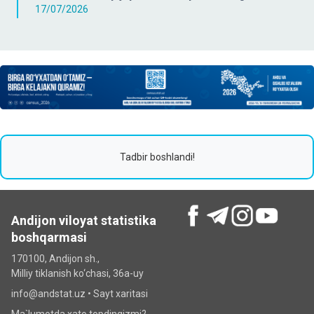
17/07/2026
Tadbir boshlandi!
Andijon viloyat statistika
boshqarmasi
170100, Andijon sh.,
Milliy tiklanish ko‘chаsi, 36a-uy
info@andstat.uz •
Sayt xaritasi