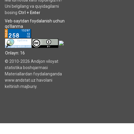
Ma`lumotda xato topdingizmi?
Uni belgilang va quyidagilarni
bosing
Ctrl + Enter
Veb-saytdan foydalanish uchun
qo'llanma
Onlayn: 16
© 2010-2026 Andijon viloyat
statistika boshqarmasi
Materiallardan foydalanganda
www.andstat.uz havolani
keltirish majburiy.