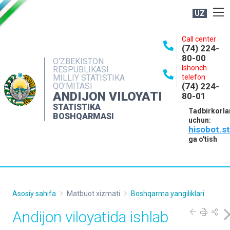
UZ
BOSHQARMA HAQIDA
Call center
(74) 224-
OCHIQ MA'LUMOTLAR
80-00
O'ZBEKISTON
Ishonch
RESPUBLIKASI
NASHRLAR
MILLIY STATISTIKA
telefon
QO'MITASI
(74) 224-
INTERAKTIV XIZMATLAR
ANDIJON VILOYATI
80-01
MATBUOT XIZMATI
STATISTIKA
Tadbirkorla
BOSHQARMASI
uchun:
MUROJAATLAR
hisobot.s
KONTAKTLAR
ga o'tish
Asosiy sahifa
Matbuot xizmati
Boshqarma yangiliklari
Andijon viloyatida ishlab