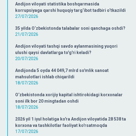
Andijon viloyati statistika boshqarmasida
korrupsiyaga qarshi huquqiy targ‘ibot tadbiri o‘tkazildi
27/07/2026
35 yilda O‘zbekistonda talabalar soni qanchaga oshdi?
21/07/2026
Andijon viloyati tashqi savdo aylanmasining yuqori
ulushi qaysi davlatlarga to'g'ri keladi?
20/07/2026
Andijonda 5 oyda 44 049,7 mlrd so'mlik sanoat
mahsulotlari ishlab chiqarildi
18/07/2026
O‘zbekistonda xorijiy kapital ishtirokidagi korxonalar
soni ilk bor 20 mingtadan oshdi
18/07/2026
2026 yil 1 iyul holatiga ko'ra Andijon viloyatida 28 538 ta
korxona va tashkilotlar faoliyat ko'rsatmoqda
17/07/2026