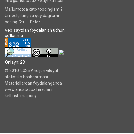
info@andstat.uz •
Sayt xaritasi
Ma`lumotda xato topdingizmi?
Uni belgilang va quyidagilarni
bosing
Ctrl + Enter
Veb-saytdan foydalanish uchun
qo'llanma
Onlayn: 23
© 2010-2026 Andijon viloyat
statistika boshqarmasi
Materiallardan foydalanganda
www.andstat.uz havolani
keltirish majburiy.