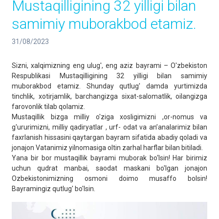
Mustaqilligining 32 yilligi bilan
samimiy muborakbod etamiz.
31/08/2023
Sizni, xalqimizning eng ulug', eng aziz bayrami – O'zbekiston
Respublikasi Mustaqilligining 32 yilligi bilan samimiy
muborakbod etamiz. Shunday qutlug' damda yurtimizda
tinchlik, xotirjamlik, barchangizga sixat-salomatlik, oilangizga
farovonlik tilab qolamiz.
Mustaqillik bizga milliy o'ziga xosligimizni ,or-nomus va
g'ururimizni, milliy qadiryatlar , urf- odat va an’analarimiz bilan
faxrlanish hissasini qaytargan bayram sifatida abadiy qoladi va
jonajon Vatanimiz yilnomasiga oltin zarhal harflar bilan bitiladi.
Yana bir bor mustaqillik bayrami muborak bo‘lsin! Har birimiz
uchun qudrat manbai, saodat maskani bo'lgan jonajon
Ozbekistonimizning osmoni doimo musaffo bolsin!
Bayramingiz qutlug' bo'lsin.