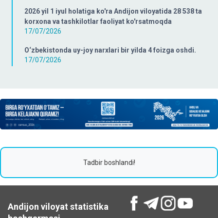
2026 yil 1 iyul holatiga ko'ra Andijon viloyatida 28 538 ta
korxona va tashkilotlar faoliyat ko'rsatmoqda
17/07/2026
O‘zbekistonda uy-joy narxlari bir yilda 4 foizga oshdi.
17/07/2026
Tadbir boshlandi!
Andijon viloyat statistika