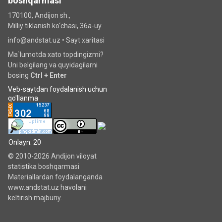
boshqarmasi
170100, Andijon sh.,
Milliy tiklanish ko‘chаsi, 36a-uy
info@andstat.uz •
Sayt xaritasi
Ma`lumotda xato topdingizmi?
Uni belgilang va quyidagilarni
bosing
Ctrl + Enter
Veb-saytdan foydalanish uchun
qo'llanma
Onlayn: 20
© 2010-2026 Andijon viloyat
statistika boshqarmasi
Materiallardan foydalanganda
www.andstat.uz havolani
keltirish majburiy.