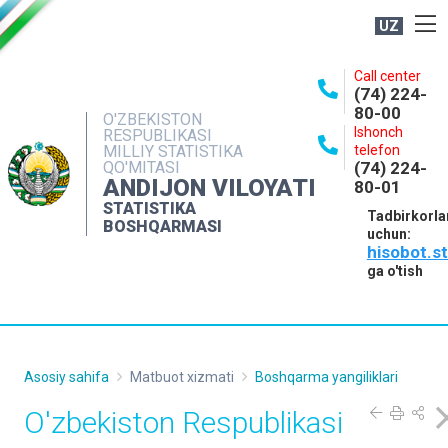
UZ
BOSHQARMA HAQIDA
Call center
(74) 224-
OCHIQ MA'LUMOTLAR
80-00
O'ZBEKISTON
Ishonch
RESPUBLIKASI
NASHRLAR
MILLIY STATISTIKA
telefon
QO'MITASI
(74) 224-
INTERAKTIV XIZMATLAR
ANDIJON VILOYATI
80-01
MATBUOT XIZMATI
STATISTIKA
Tadbirkorla
BOSHQARMASI
uchun:
MUROJAATLAR
hisobot.s
KONTAKTLAR
ga o'tish
Asosiy sahifa
Matbuot xizmati
Boshqarma yangiliklari
O'zbekiston Respublikasi