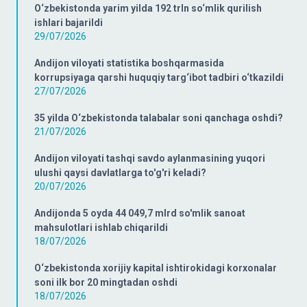
O‘zbekistonda yarim yilda 192 trln so‘mlik qurilish
ishlari bajarildi
29/07/2026
Andijon viloyati statistika boshqarmasida
korrupsiyaga qarshi huquqiy targ‘ibot tadbiri o‘tkazildi
27/07/2026
35 yilda O‘zbekistonda talabalar soni qanchaga oshdi?
21/07/2026
Andijon viloyati tashqi savdo aylanmasining yuqori
ulushi qaysi davlatlarga to'g'ri keladi?
20/07/2026
Andijonda 5 oyda 44 049,7 mlrd so'mlik sanoat
mahsulotlari ishlab chiqarildi
18/07/2026
O‘zbekistonda xorijiy kapital ishtirokidagi korxonalar
soni ilk bor 20 mingtadan oshdi
18/07/2026