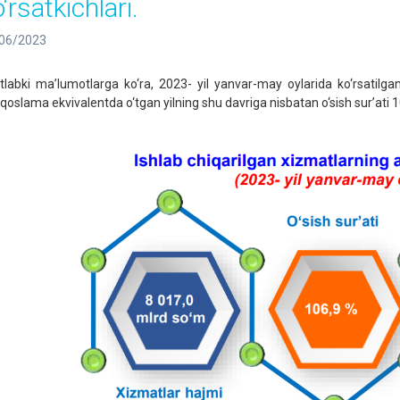
‘rsatkichlari.
06/2023
tlabki ma’lumotlarga ko‘ra, 2023- yil yanvar-may oylarida ko‘rsatilg
qoslama ekvivalentda o‘tgan yilning shu davriga nisbatan o‘sish sur’ati 10