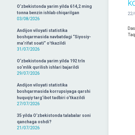
ko
O‘zbekistonda yarim yilda 614,2 ming
tonna benzin ishlab chiqarilgan
22/
03/08/2026
Das
Andijon viloyati statistika
Taq
boshqarmasida navbatdagi “Siyosiy-
ma’rifat soati” oʻtkazildi
31/07/2026
O‘zbekistonda yarim yilda 192 trln
so‘mlik qurilish ishlari bajarildi
29/07/2026
Andijon viloyati statistika
boshqarmasida korrupsiyaga qarshi
huquqiy targ‘ibot tadbiri o‘tkazildi
27/07/2026
35 yilda O‘zbekistonda talabalar soni
qanchaga oshdi?
21/07/2026