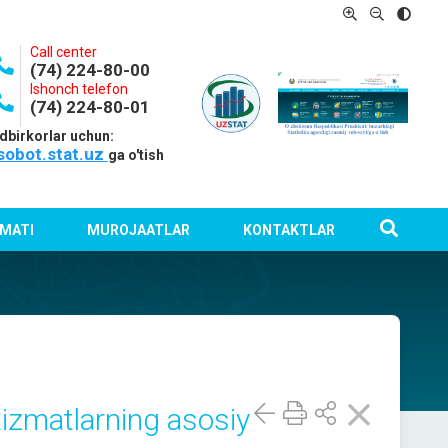
Call center
(74) 224-80-00
Ishonch telefon
(74) 224-80-01
dbirkorlar uchun:
sobot.stat.uz
ga o'tish
MATI
MUROJAATLAR
KONTAKTLAR
 xizmatlarning asosiy