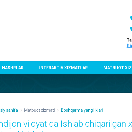
Ta
hi
NASHRLAR
INTERAKTIV XIZMATLAR
MATBUOT XIZ
siy sahifa
Matbuot xizmati
Boshqarma yangiliklari
ndijon viloyatida Ishlab chiqarilgan