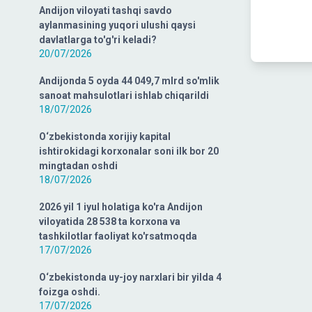
Andijon viloyati tashqi savdo
aylanmasining yuqori ulushi qaysi
davlatlarga to'g'ri keladi?
20/07/2026
Andijonda 5 oyda 44 049,7 mlrd so'mlik
sanoat mahsulotlari ishlab chiqarildi
18/07/2026
O‘zbekistonda xorijiy kapital
ishtirokidagi korxonalar soni ilk bor 20
mingtadan oshdi
18/07/2026
2026 yil 1 iyul holatiga ko'ra Andijon
viloyatida 28 538 ta korxona va
tashkilotlar faoliyat ko'rsatmoqda
17/07/2026
O‘zbekistonda uy-joy narxlari bir yilda 4
foizga oshdi.
17/07/2026