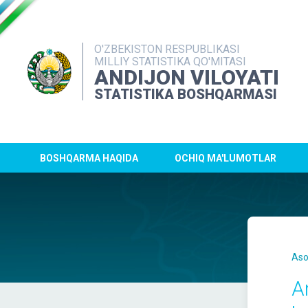
O'ZBEKISTON RESPUBLIKASI
MILLIY STATISTIKA QO'MITASI
ANDIJON VILOYATI
STATISTIKA BOSHQARMASI
BOSHQARMA HAQIDA
OCHIQ MA'LUMOTLAR
Aso
A