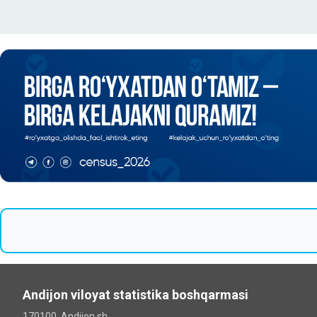
Andijon viloyat statistika boshqarmasi
170100, Andijon sh.,