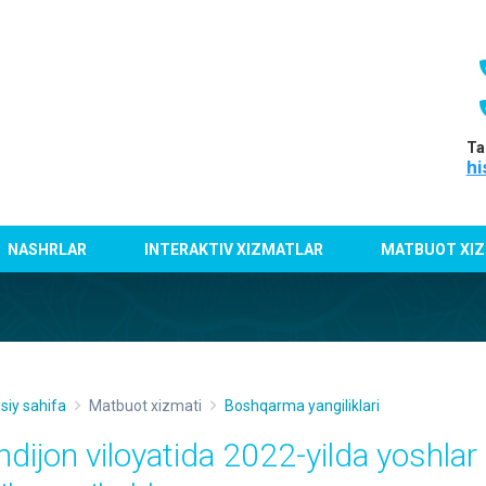
Ta
hi
NASHRLAR
INTERAKTIV XIZMATLAR
MATBUOT XIZ
siy sahifa
Matbuot xizmati
Boshqarma yangiliklari
ndijon viloyatida 2022-yilda yoshlar