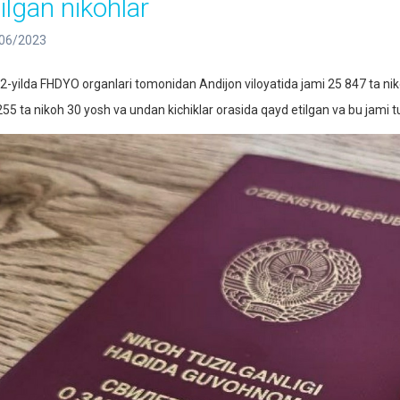
ilgan nikohlar
06/2023
2-yilda FHDYO organlari tomonidan Andijon viloyatida jami 25 847 ta nik
255 ta nikoh 30 yosh va undan kichiklar orasida qayd etilgan va bu jami tu