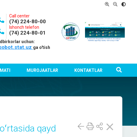
Call center
(74) 224-80-00
Ishonch telefon
(74) 224-80-01
dbirkorlar uchun:
sobot.stat.uz
ga o'tish
MATI
MUROJAATLAR
KONTAKTLAR
 oʻrtasida qayd