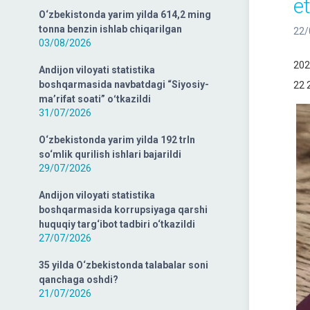
et
O‘zbekistonda yarim yilda 614,2 ming
tonna benzin ishlab chiqarilgan
22/
03/08/2026
202
Andijon viloyati statistika
boshqarmasida navbatdagi “Siyosiy-
22 
ma’rifat soati” oʻtkazildi
31/07/2026
O‘zbekistonda yarim yilda 192 trln
so‘mlik qurilish ishlari bajarildi
29/07/2026
Andijon viloyati statistika
boshqarmasida korrupsiyaga qarshi
huquqiy targ‘ibot tadbiri o‘tkazildi
27/07/2026
35 yilda O‘zbekistonda talabalar soni
qanchaga oshdi?
21/07/2026