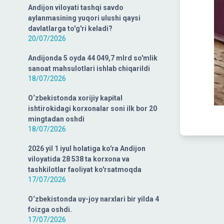
Andijon viloyati tashqi savdo
aylanmasining yuqori ulushi qaysi
davlatlarga to'g'ri keladi?
20/07/2026
Andijonda 5 oyda 44 049,7 mlrd so'mlik
sanoat mahsulotlari ishlab chiqarildi
18/07/2026
O‘zbekistonda xorijiy kapital
ishtirokidagi korxonalar soni ilk bor 20
mingtadan oshdi
18/07/2026
2026 yil 1 iyul holatiga ko'ra Andijon
viloyatida 28 538 ta korxona va
tashkilotlar faoliyat ko'rsatmoqda
17/07/2026
O‘zbekistonda uy-joy narxlari bir yilda 4
foizga oshdi.
17/07/2026