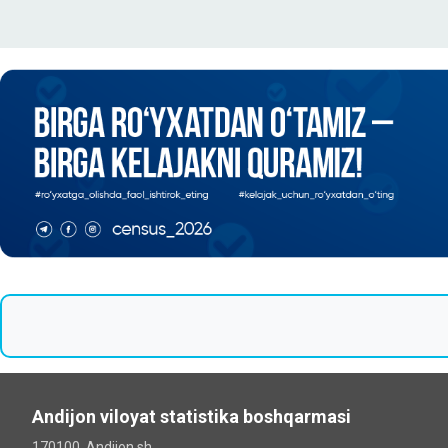
Andijon viloyat statistika boshqarmasi
170100, Andijon sh.,