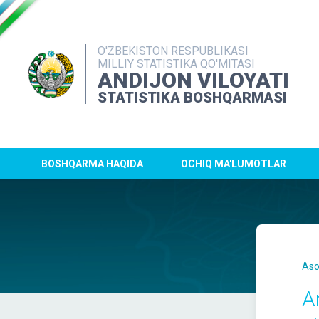
O'ZBEKISTON RESPUBLIKASI
MILLIY STATISTIKA QO'MITASI
ANDIJON VILOYATI
STATISTIKA BOSHQARMASI
BOSHQARMA HAQIDA
OCHIQ MA'LUMOTLAR
Aso
A