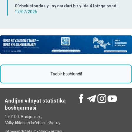
O‘zbekistonda uy-joy narxlari bir yilda 4 foizga oshdi.
17/07/2026
Tadbir boshlandi!
Andijon viloyat statistika
boshqarmasi
170100, Andijon sh.,
Milliy tiklanish ko‘chаsi, 36a-uy
info@andstat.uz •
Sayt xaritasi