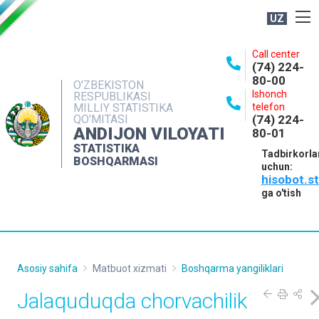
UZ
BOSHQARMA HAQIDA
Call center
(74) 224-
OCHIQ MA'LUMOTLAR
80-00
O'ZBEKISTON
Ishonch
RESPUBLIKASI
NASHRLAR
MILLIY STATISTIKA
telefon
QO'MITASI
(74) 224-
INTERAKTIV XIZMATLAR
ANDIJON VILOYATI
80-01
MATBUOT XIZMATI
STATISTIKA
Tadbirkorla
BOSHQARMASI
uchun:
MUROJAATLAR
hisobot.s
KONTAKTLAR
ga o'tish
Asosiy sahifa
Matbuot xizmati
Boshqarma yangiliklari
Jalaquduqda chorvachilik