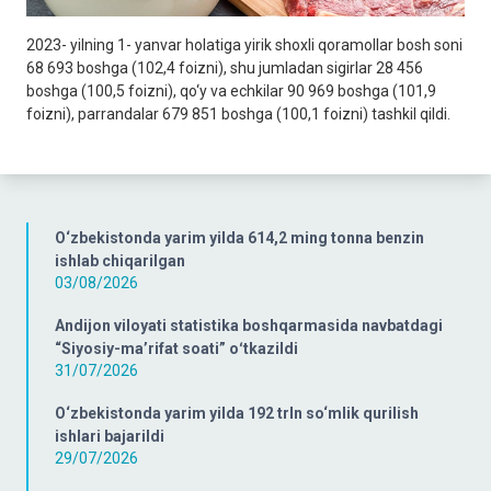
2023- yilning 1- yanvar holatiga yirik shoxli qoramollar bosh soni
68 693 boshga (102,4 foizni), shu jumladan sigirlar 28 456
boshga (100,5 foizni), qo‘y va echkilar 90 969 boshga (101,9
foizni), parrandalar 679 851 boshga (100,1 foizni) tashkil qildi.
O‘zbekistonda yarim yilda 614,2 ming tonna benzin
ishlab chiqarilgan
03/08/2026
Andijon viloyati statistika boshqarmasida navbatdagi
“Siyosiy-ma’rifat soati” oʻtkazildi
31/07/2026
O‘zbekistonda yarim yilda 192 trln so‘mlik qurilish
ishlari bajarildi
29/07/2026