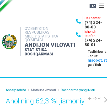
UZ
BOSHQARMA HAQIDA
Call center
(74) 224-
OCHIQ MA'LUMOTLAR
80-00
O'ZBEKISTON
Ishonch
RESPUBLIKASI
NASHRLAR
MILLIY STATISTIKA
telefon
QO'MITASI
(74) 224-
INTERAKTIV XIZMATLAR
ANDIJON VILOYATI
80-01
MATBUOT XIZMATI
STATISTIKA
Tadbirkorla
BOSHQARMASI
uchun:
MUROJAATLAR
hisobot.s
KONTAKTLAR
ga o'tish
Asosiy sahifa
Matbuot xizmati
Boshqarma yangiliklari
Aholining 62,3 %i jismoniy