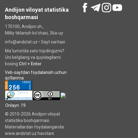
Andijon viloyat statistika
boshqarmasi
170100, Andijon sh.,
Milliy tiklanish ko‘chаsi, 36a-uy
info@andstat.uz •
Sayt xaritasi
Ma`lumotda xato topdingizmi?
Uni belgilang va quyidagilarni
bosing
Ctrl + Enter
Veb-saytdan foydalanish uchun
qo'llanma
Onlayn: 19
© 2010-2026 Andijon viloyat
statistika boshqarmasi
Materiallardan foydalanganda
www.andstat.uz havolani