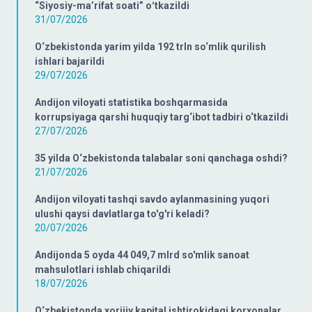
“Siyosiy-ma’rifat soati” oʻtkazildi
31/07/2026
O‘zbekistonda yarim yilda 192 trln so‘mlik qurilish
ishlari bajarildi
29/07/2026
Andijon viloyati statistika boshqarmasida
korrupsiyaga qarshi huquqiy targ‘ibot tadbiri o‘tkazildi
27/07/2026
35 yilda O‘zbekistonda talabalar soni qanchaga oshdi?
21/07/2026
Andijon viloyati tashqi savdo aylanmasining yuqori
ulushi qaysi davlatlarga to'g'ri keladi?
20/07/2026
Andijonda 5 oyda 44 049,7 mlrd so'mlik sanoat
mahsulotlari ishlab chiqarildi
18/07/2026
O‘zbekistonda xorijiy kapital ishtirokidagi korxonalar