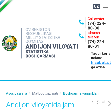
UZ
BOSHQARMA HAQIDA
Call center
(74) 224-
OCHIQ MA'LUMOTLAR
80-00
O'ZBEKISTON
Ishonch
RESPUBLIKASI
NASHRLAR
MILLIY STATISTIKA
telefon
QO'MITASI
(74) 224-
INTERAKTIV XIZMATLAR
ANDIJON VILOYATI
80-01
MATBUOT XIZMATI
STATISTIKA
Tadbirkorla
BOSHQARMASI
uchun:
MUROJAATLAR
hisobot.s
KONTAKTLAR
ga o'tish
Asosiy sahifa
Matbuot xizmati
Boshqarma yangiliklari
Andijon viloyatida jami