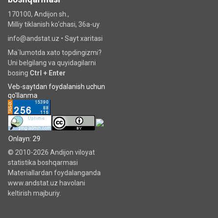
170100, Andijon sh.,
Milliy tiklanish ko‘chаsi, 36a-uy
info@andstat.uz •
Sayt xaritasi
Ma`lumotda xato topdingizmi?
Uni belgilang va quyidagilarni
bosing
Ctrl + Enter
Veb-saytdan foydalanish uchun
qo'llanma
Onlayn: 29
© 2010-2026 Andijon viloyat
statistika boshqarmasi
Materiallardan foydalanganda
www.andstat.uz havolani
keltirish majburiy.