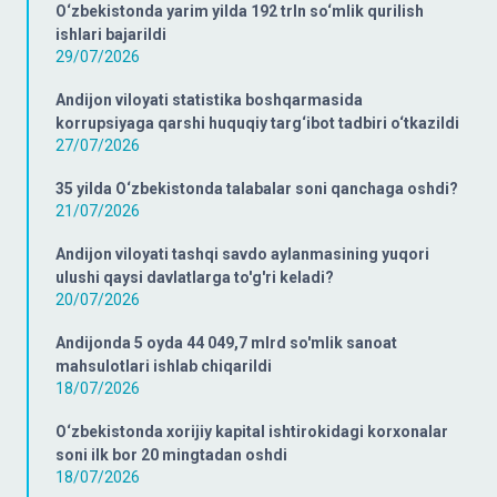
O‘zbekistonda yarim yilda 192 trln so‘mlik qurilish
ishlari bajarildi
29/07/2026
Andijon viloyati statistika boshqarmasida
korrupsiyaga qarshi huquqiy targ‘ibot tadbiri o‘tkazildi
27/07/2026
35 yilda O‘zbekistonda talabalar soni qanchaga oshdi?
21/07/2026
Andijon viloyati tashqi savdo aylanmasining yuqori
ulushi qaysi davlatlarga to'g'ri keladi?
20/07/2026
Andijonda 5 oyda 44 049,7 mlrd so'mlik sanoat
mahsulotlari ishlab chiqarildi
18/07/2026
O‘zbekistonda xorijiy kapital ishtirokidagi korxonalar
soni ilk bor 20 mingtadan oshdi
18/07/2026