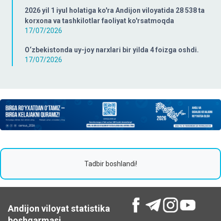
2026 yil 1 iyul holatiga ko'ra Andijon viloyatida 28 538 ta
korxona va tashkilotlar faoliyat ko'rsatmoqda
17/07/2026
O‘zbekistonda uy-joy narxlari bir yilda 4 foizga oshdi.
17/07/2026
Tadbir boshlandi!
Andijon viloyat statistika
boshqarmasi