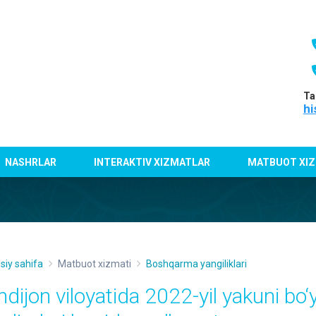
Ta
hi
NASHRLAR
INTERAKTIV XIZMATLAR
MATBUOT XIZ
siy sahifa
Matbuot xizmati
Boshqarma yangiliklari
dijon viloyatida 2022-yil yakuni bo‘y