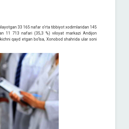
ilayotgan 33 165 nafar o‘rta tibbiyot xodimlaridan 145
dan 11 713 nafari (35,3 %) viloyat markazi Andijon
kichni qayd etgan bo‘lsa, Xonobod shahrida ular soni