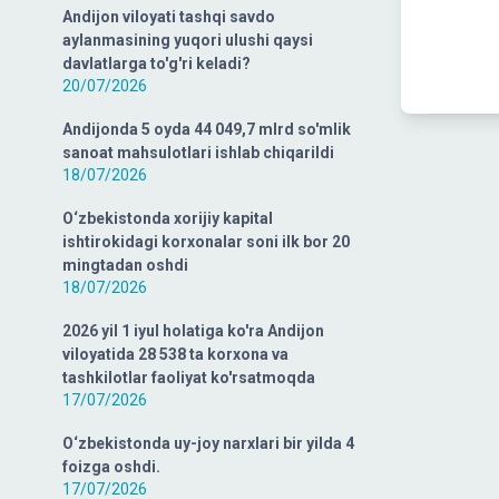
Andijon viloyati tashqi savdo
aylanmasining yuqori ulushi qaysi
davlatlarga to'g'ri keladi?
20/07/2026
Andijonda 5 oyda 44 049,7 mlrd so'mlik
sanoat mahsulotlari ishlab chiqarildi
18/07/2026
O‘zbekistonda xorijiy kapital
ishtirokidagi korxonalar soni ilk bor 20
mingtadan oshdi
18/07/2026
2026 yil 1 iyul holatiga ko'ra Andijon
viloyatida 28 538 ta korxona va
tashkilotlar faoliyat ko'rsatmoqda
17/07/2026
O‘zbekistonda uy-joy narxlari bir yilda 4
foizga oshdi.
17/07/2026