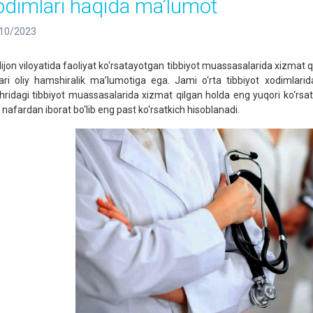
odimlari haqida ma’lumot
10/2023
ijon viloyatida faoliyat ko‘rsatayotgan tibbiyot muassasalarida xizmat q
ari oliy hamshiralik ma’lumotiga ega. Jami o‘rta tibbiyot xodimlari
hridagi tibbiyot muassasalarida xizmat qilgan holda eng yuqori ko‘rsat
 nafardan iborat bo‘lib eng past ko‘rsatkich hisoblanadi.