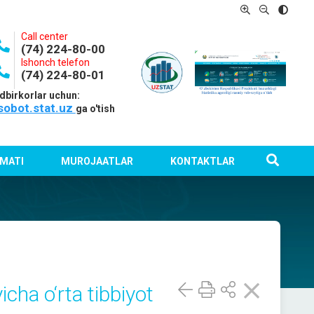
Call center
(74) 224-80-00
Ishonch telefon
(74) 224-80-01
dbirkorlar uchun:
sobot.stat.uz
ga o'tish
MATI
MUROJAATLAR
KONTAKTLAR
icha o‘rta tibbiyot