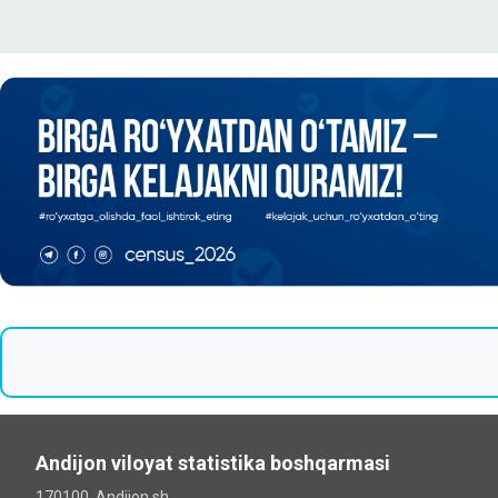
Andijon viloyat statistika boshqarmasi
170100, Andijon sh.,