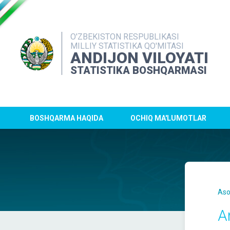
O'ZBEKISTON RESPUBLIKASI
MILLIY STATISTIKA QO'MITASI
ANDIJON VILOYATI
STATISTIKA BOSHQARMASI
BOSHQARMA HAQIDA
OCHIQ MA'LUMOTLAR
Aso
An