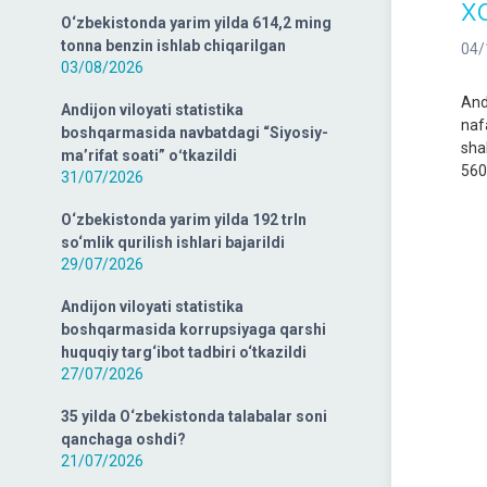
x
O‘zbekistonda yarim yilda 614,2 ming
tonna benzin ishlab chiqarilgan
04/
03/08/2026
And
Andijon viloyati statistika
naf
boshqarmasida navbatdagi “Siyosiy-
sha
ma’rifat soati” oʻtkazildi
560
31/07/2026
O‘zbekistonda yarim yilda 192 trln
so‘mlik qurilish ishlari bajarildi
29/07/2026
Andijon viloyati statistika
boshqarmasida korrupsiyaga qarshi
huquqiy targ‘ibot tadbiri o‘tkazildi
27/07/2026
35 yilda O‘zbekistonda talabalar soni
qanchaga oshdi?
21/07/2026