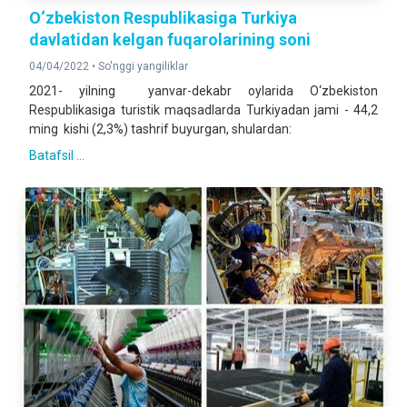
O‘zbekiston Respublikasiga Turkiya
davlatidan kelgan fuqarolarining soni
04/04/2022 •
So'nggi yangiliklar
2021- yilning yanvar-dekabr oylarida O‘zbekiston
Respublikasiga turistik maqsadlarda Turkiyadan jami - 44,2
ming kishi (2,3%) tashrif buyurgan, shulardan:
Batafsil ...