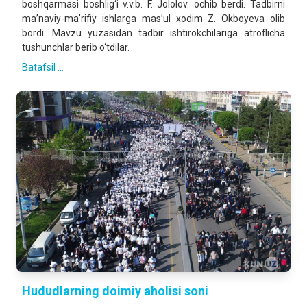
boshqarmasi boshlig‘i v.v.b. F. Jololov. ochib berdi. Tadbirni
ma’naviy-ma’rifiy ishlarga mas’ul xodim Z. Okboyeva olib
bordi. Mavzu yuzasidan tadbir ishtirokchilariga atroflicha
tushunchlar berib o‘tdilar.
Batafsil ...
Hududlarning doimiy aholisi soni