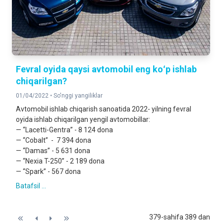
Fevral oyida qaysi avtomobil eng koʻp ishlab
chiqarilgan?
01/04/2022 •
So'nggi yangiliklar
Avtomobil ishlab chiqarish sanoatida 2022- yilning fevral
oyida ishlab chiqarilgan yengil avtomobillar:
— “Lacetti-Gentra” - 8 124 dona
— “Cobalt” - 7 394 dona
— “Damas” - 5 631 dona
— “Nexia T-250” - 2 189 dona
— “Spark” - 567 dona
Batafsil ...
379-sahifa 389 dan