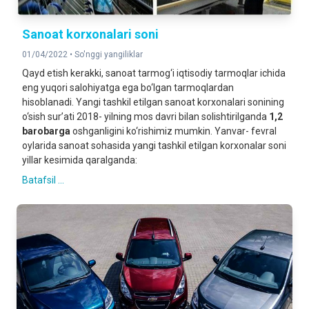
Sanoat korxonalari soni
01/04/2022 •
So'nggi yangiliklar
Qayd etish kerakki, sanoat tarmog‘i iqtisodiy tarmoqlar ichida
eng yuqori salohiyatga ega bo‘lgan tarmoqlardan
hisoblanadi. Yangi tashkil etilgan sanoat korxonalari sonining
o‘sish sur’ati 2018- yilning mos davri bilan solishtirilganda
1,2
barobarga
oshganligini ko‘rishimiz mumkin. Yanvar- fevral
oylarida sanoat sohasida yangi tashkil etilgan korxonalar soni
yillar kesimida qaralganda:
Batafsil ...