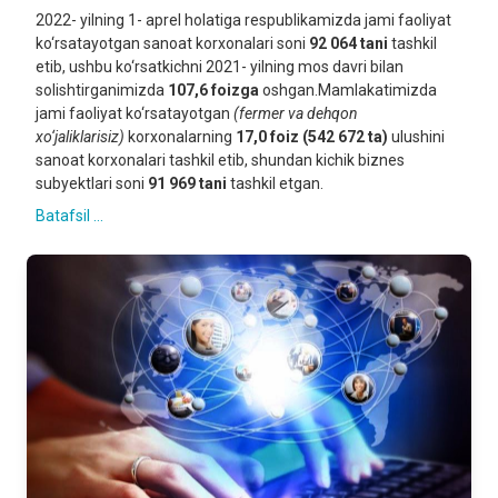
2022- yilning 1- aprel holatiga respublikamizda jami faoliyat
ko‘rsatayotgan sanoat korxonalari soni
92 064 tani
tashkil
etib, ushbu ko‘rsatkichni 2021- yilning mos davri bilan
solishtirganimizda
107,6 foizga
oshgan.Mamlakatimizda
jami faoliyat ko‘rsatayotgan
(fermer va dehqon
xo‘jaliklarisiz)
korxonalarning
17,0 foiz
(542 672 ta)
ulushini
sanoat korxonalari tashkil etib, shundan kichik biznes
subyektlari soni
91 969 tani
tashkil etgan.
Batafsil ...