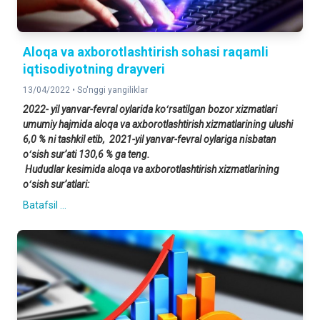
Aloqa va axborotlashtirish sohasi raqamli
iqtisodiyotning drayveri
13/04/2022 •
So'nggi yangiliklar
2022- yil yanvar-fevral oylarida koʻrsatilgan bozor xizmatlari
umumiy hajmida aloqa va axborotlashtirish xizmatlarining ulushi
6,0 % ni tashkil etib, 2021-yil yanvar-fevral oylariga nisbatan
oʻsish surʼati 130,6 % ga teng.
Hududlar kesimida aloqa va axborotlashtirish xizmatlarining
oʻsish surʼatlari
:
Batafsil ...