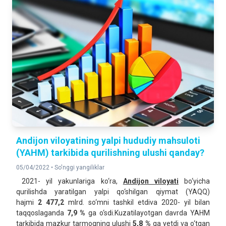
Andijon viloyatining yalpi hududiy mahsuloti
(YAHM) tarkibida qurilishning ulushi qanday?
05/04/2022 •
So'nggi yangiliklar
2021- yil yakunlariga ko‘ra,
Andijon viloyati
bo‘yicha
qurilishda yaratilgan yalpi qo‘shilgan qiymat (YAQQ)
hajmi
2 477,2
mlrd. so‘mni tashkil etdiva 2020- yil bilan
taqqoslaganda
7,9 %
ga o‘sdi.Kuzatilayotgan davrda YAHM
tarkibida mazkur tarmoqning ulushi
5,8 %
ga yetdi va o‘tgan