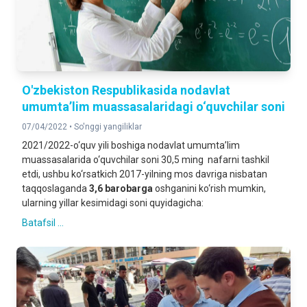
O'zbekiston Respublikasida nodavlat
umumtaʼlim muassasalaridagi o‘quvchilar soni
07/04/2022 •
So'nggi yangiliklar
2021/2022-o‘quv yili boshiga nodavlat umumtaʼlim
muassasalarida o‘quvchilar soni 30,5 ming nafarni tashkil
etdi, ushbu ko‘rsatkich 2017-yilning mos davriga nisbatan
taqqoslaganda
3,6 barobarga
oshganini ko‘rish mumkin,
ularning yillar kesimidagi soni quyidagicha:
Batafsil ...