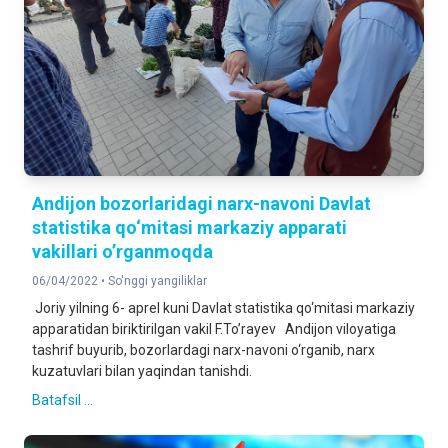
Andijon bozorlaridagi narx-navoni Davlat
statistika qo‘mitasi markaziy apparati
vakillari o’rganmoqda
06/04/2022 •
So'nggi yangiliklar
Joriy yilning 6- aprel kuni Davlat statistika qo‘mitasi markaziy
apparatidan biriktirilgan vakil F.To’rayev Andijon viloyatiga
tashrif buyurib, bozorlardagi narx-navoni o‘rganib, narx
kuzatuvlari bilan yaqindan tanishdi.
Batafsil ...