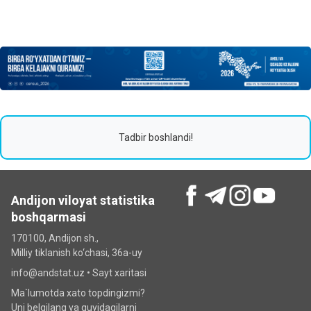
Tadbir boshlandi!
Andijon viloyat statistika
boshqarmasi
170100, Andijon sh.,
Milliy tiklanish ko‘chаsi, 36a-uy
info@andstat.uz •
Sayt xaritasi
Ma`lumotda xato topdingizmi?
Uni belgilang va quyidagilarni