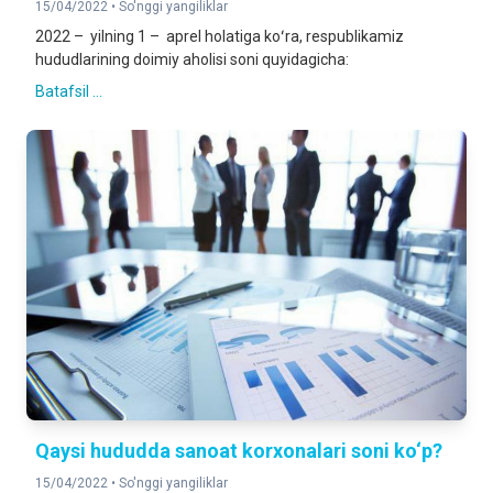
15/04/2022 •
So'nggi yangiliklar
2022 – yilning 1 – aprel holatiga koʻra, respublikamiz
hududlarining doimiy aholisi soni quyidagicha:
Batafsil ...
Qaysi hududda sanoat korxonalari soni ko‘p?
15/04/2022 •
So'nggi yangiliklar