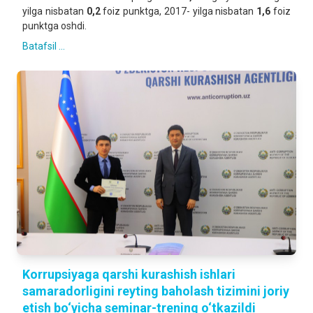
yilga nisbatan
0,2
foiz punktga, 2017- yilga nisbatan
1,6
foiz
punktga oshdi.
Batafsil ...
Korrupsiyaga qarshi kurashish ishlari
samaradorligini reyting baholash tizimini joriy
etish bo‘yicha seminar-trening o‘tkazildi