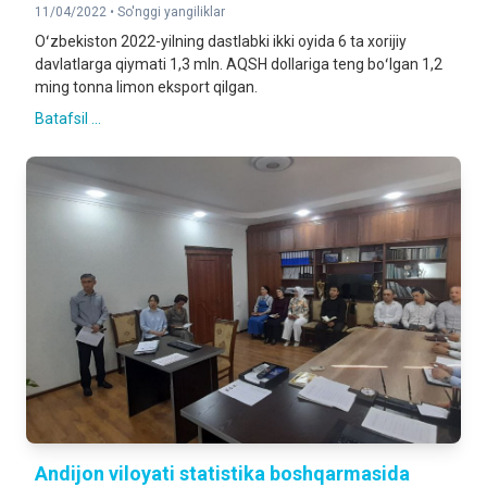
11/04/2022 •
So'nggi yangiliklar
Oʻzbekiston 2022-yilning dastlabki ikki oyida 6 ta xorijiy
davlatlarga qiymati 1,3 mln. AQSH dollariga teng boʻlgan 1,2
ming tonna limon eksport qilgan.
Batafsil ...
Andijon viloyati statistika boshqarmasida