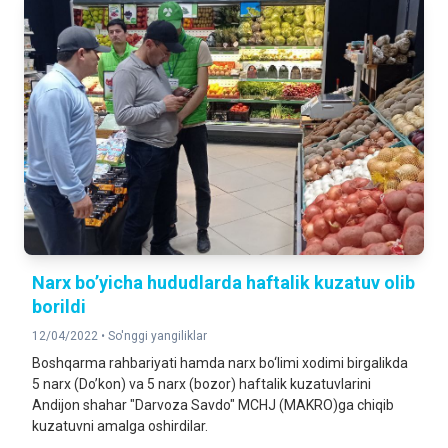
Narx bo’yicha hududlarda haftalik kuzatuv olib
borildi
12/04/2022 •
So'nggi yangiliklar
Boshqarma rahbariyati hamda narx bo‘limi xodimi birgalikda
5 narx (Do’kon) va 5 narx (bozor) haftalik kuzatuvlarini
Andijon shahar "Darvoza Savdo" MCHJ (MAKRO)ga chiqib
kuzatuvni amalga oshirdilar.