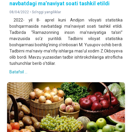
navbatdagi ma’naviyat soati tashkil etildi
08/04/2022 •
So'nggi yangiliklar
2022- yil 8- aprel kuni Andijon viloyati statistika
boshqarmasida navbatdagi ma’naviyat soati tashkil etildi.
Tadbirda “Ramazonning inson ma’naviyatiga ta’siri”
mavzusida so‘z yuritildi. Tadbirni viloyat statistika
boshqarmasi boshlig‘ining o‘rinbosari M. Yusupov ochib berdi.
Tadbirni ma’naviy-ma’rifiy ishlarga mas’ul xodim Z.Okboyeva
olib bordi. Mavzu yuzasidan tadbir ishtirokchilariga atroflicha
tushunchlar berib o‘tdilar.
Batafsil ...