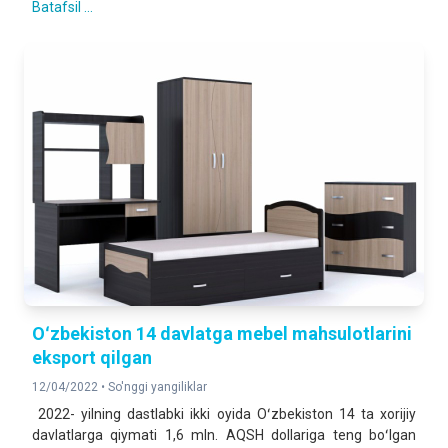
Batafsil ...
Oʻzbekiston 14 davlatga mebel mahsulotlarini
eksport qilgan
12/04/2022 •
So'nggi yangiliklar
2022- yilning dastlabki ikki oyida Oʻzbekiston 14 ta xorijiy
davlatlarga qiymati 1,6 mln. AQSH dollariga teng boʻlgan