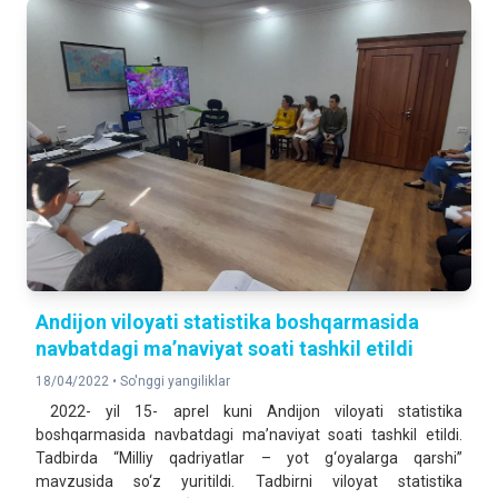
Andijon viloyati statistika boshqarmasida
navbatdagi ma’naviyat soati tashkil etildi
18/04/2022 •
So'nggi yangiliklar
2022- yil 15- aprel kuni Andijon viloyati statistika
boshqarmasida navbatdagi ma’naviyat soati tashkil etildi.
Tadbirda “Milliy qadriyatlar – yot g‘oyalarga qarshi”
mavzusida so‘z yuritildi. Tadbirni viloyat statistika