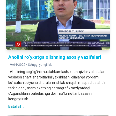
Aholini ro‘yxatga olishning asosiy vazifalari
19/04/2022 •
So'nggi yangiliklar
Aholining sog‘lig‘ini mustahkamlash, xotin-qizlar va bolalar
yashash shart-sharoitlarini yaxshilash, oilalarga yordam
ko‘rsatish bo‘yicha choralarni ishlab chiqish maqsadida aholi
tarkibidagi, mamlakatning demografik vaziyatdagi
o‘zgarishlarni baholashga doir ma’lumotlar bazasini
kengaytirish.
Batafsil ...