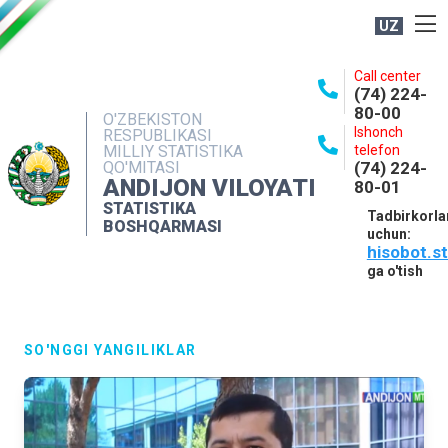
UZ
BOSHQARMA HAQIDA
Call center
(74) 224-
OCHIQ MA'LUMOTLAR
80-00
O'ZBEKISTON
Ishonch
RESPUBLIKASI
NASHRLAR
MILLIY STATISTIKA
telefon
QO'MITASI
(74) 224-
INTERAKTIV XIZMATLAR
ANDIJON VILOYATI
80-01
MATBUOT XIZMATI
STATISTIKA
Tadbirkorla
BOSHQARMASI
uchun:
MUROJAATLAR
hisobot.s
KONTAKTLAR
ga o'tish
SO'NGGI YANGILIKLAR