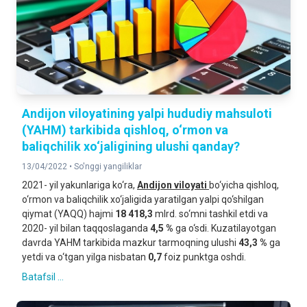
Andijon viloyatining yalpi hududiy mahsuloti
(YAHM) tarkibida qishloq, o‘rmon va
baliqchilik xo‘jaligining ulushi qanday?
13/04/2022 •
So'nggi yangiliklar
2021- yil yakunlariga ko‘ra,
Andijon viloyati
bo‘yicha qishloq,
o‘rmon va baliqchilik xo‘jaligida yaratilgan yalpi qo‘shilgan
qiymat (YAQQ) hajmi
18 418,3
mlrd. so‘mni tashkil etdi va
2020- yil bilan taqqoslaganda
4,5 %
ga o‘sdi. Kuzatilayotgan
davrda YAHM tarkibida mazkur tarmoqning ulushi
43,3 %
ga
yetdi va o‘tgan yilga nisbatan
0,7
foiz punktga oshdi.
Batafsil ...