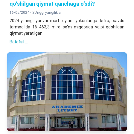
qo‘shilgan qiymat qanchaga o‘sdi?
16/05/2024 •
So'nggi yangiliklar
2024-yilning yanvar-mart oylari yakunlariga ko‘ra, savdo
tarmog‘ida 16 463,3 mlrd so‘m miqdorida yalpi qo‘shilgan
qiymat yaratilgan.
Batafsil ...