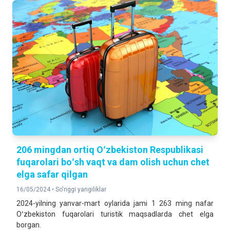
206 mingdan ortiq Oʻzbekiston Respublikasi
fuqarolari boʻsh vaqt va dam olish uchun chet
elga safar qilgan
16/05/2024 •
So'nggi yangiliklar
2024-yilning yanvar-mart oylarida jami 1 263 ming nafar
Oʻzbekiston fuqarolari turistik maqsadlarda chet elga
borgan.