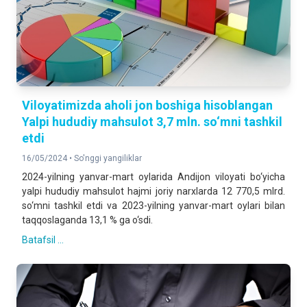
Viloyatimizda aholi jon boshiga hisoblangan
Yalpi hududiy mahsulot 3,7 mln. so‘mni tashkil
etdi
16/05/2024 •
So'nggi yangiliklar
2024-yilning yanvar-mart oylarida Andijon viloyati bo‘yicha
yalpi hududiy mahsulot hajmi joriy narxlarda 12 770,5 mlrd.
so‘mni tashkil etdi va 2023-yilning yanvar-mart oylari bilan
taqqoslaganda 13,1 % ga o‘sdi.
Batafsil ...