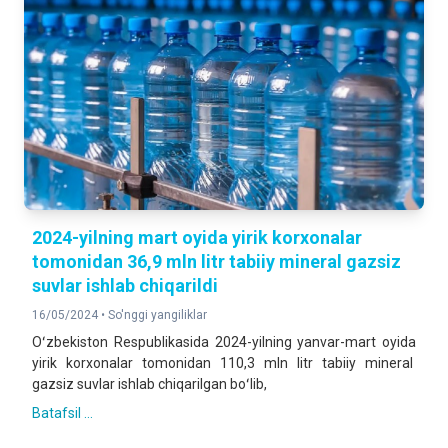
2024-yilning mart oyida yirik korxonalar
tomonidan 36,9 mln litr tabiiy mineral gazsiz
suvlar ishlab chiqarildi
16/05/2024 •
So'nggi yangiliklar
Oʻzbekiston Respublikasida 2024-yilning yanvar-mart oyida
yirik korxonalar tomonidan 110,3 mln litr tabiiy mineral
gazsiz suvlar ishlab chiqarilgan boʻlib,
Batafsil ...