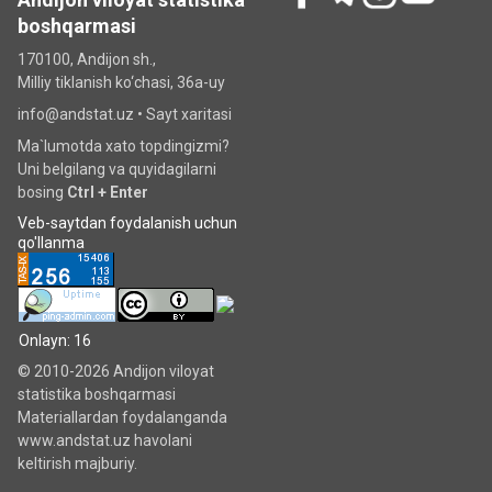
boshqarmasi
170100, Andijon sh.,
Milliy tiklanish ko‘chаsi, 36a-uy
info@andstat.uz •
Sayt xaritasi
Ma`lumotda xato topdingizmi?
Uni belgilang va quyidagilarni
bosing
Ctrl + Enter
Veb-saytdan foydalanish uchun
qo'llanma
Onlayn: 16
© 2010-2026 Andijon viloyat
statistika boshqarmasi
Materiallardan foydalanganda
www.andstat.uz havolani
keltirish majburiy.