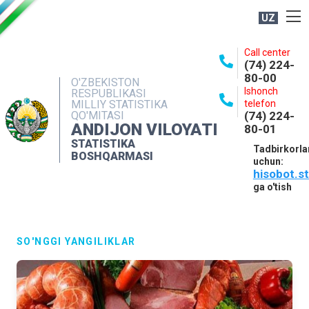
UZ
BOSHQARMA HAQIDA
Call center
(74) 224-
OCHIQ MA'LUMOTLAR
80-00
O'ZBEKISTON
Ishonch
RESPUBLIKASI
NASHRLAR
MILLIY STATISTIKA
telefon
QO'MITASI
(74) 224-
INTERAKTIV XIZMATLAR
ANDIJON VILOYATI
80-01
MATBUOT XIZMATI
STATISTIKA
Tadbirkorla
BOSHQARMASI
uchun:
MUROJAATLAR
hisobot.s
KONTAKTLAR
ga o'tish
SO'NGGI YANGILIKLAR