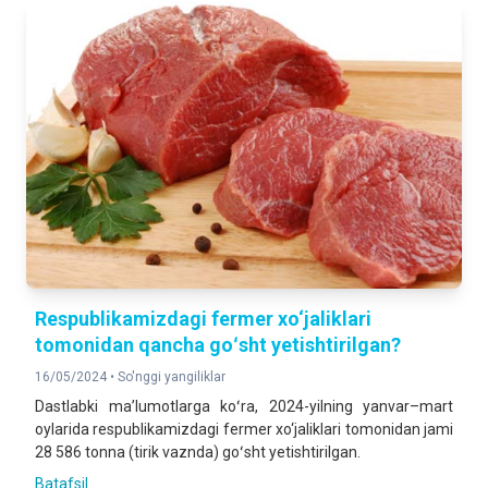
Respublikamizdagi fermer xo‘jaliklari
tomonidan qancha goʻsht yetishtirilgan?
16/05/2024 •
So'nggi yangiliklar
Dastlabki maʼlumotlarga koʻra, 2024-yilning yanvar–mart
oylarida respublikamizdagi fermer xo‘jaliklari tomonidan jami
28 586 tonna (tirik vaznda) goʻsht yetishtirilgan.
Batafsil ...