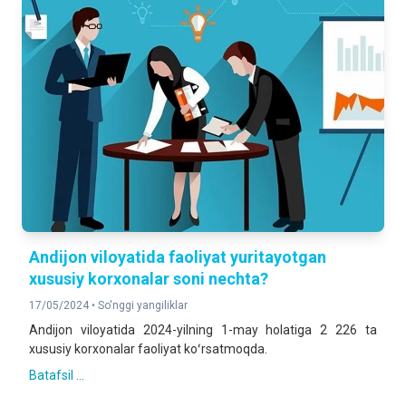
Andijon viloyatida faoliyat yuritayotgan
xususiy korxonalar soni nechta?
17/05/2024 •
So'nggi yangiliklar
Andijon viloyatida 2024-yilning 1-may holatiga 2 226 ta
xususiy korxonalar faoliyat koʻrsatmoqda.
Batafsil ...