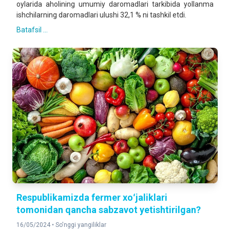
oylarida aholining umumiy daromadlari tarkibida yollanma
ishchilarning daromadlari ulushi 32,1 % ni tashkil etdi.
Batafsil ...
Respublikamizda fermer xoʻjaliklari
tomonidan qancha sabzavot yetishtirilgan?
16/05/2024 •
So'nggi yangiliklar