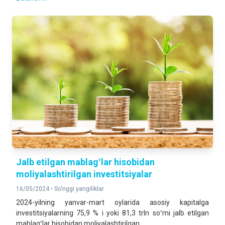
Jalb etilgan mablagʻlar hisobidan
moliyalashtirilgan investitsiyalar
16/05/2024 •
So'nggi yangiliklar
2024-yilning yanvar-mart oylarida asosiy kapitalga
investitsiyalarning 75,9 % i yoki 81,3 trln soʻmi jalb etilgan
mablagʻlar hisobidan moliyalashtirilgan.