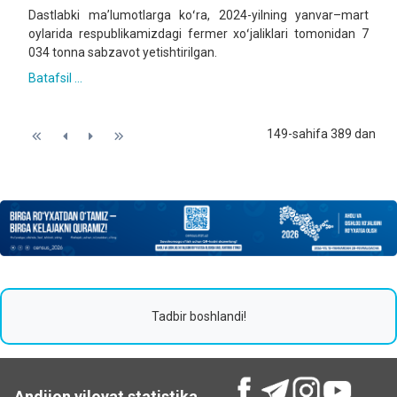
Dastlabki maʼlumotlarga koʻra, 2024-yilning yanvar–mart
oylarida respublikamizdagi fermer xoʻjaliklari tomonidan 7
034 tonna sabzavot yetishtirilgan.
Batafsil ...
149-sahifa 389 dan
Tadbir boshlandi!
Andijon viloyat statistika