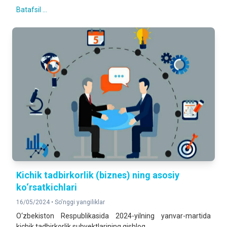
Batafsil ...
Kichik tadbirkorlik (biznes) ning asosiy
ko‘rsatkichlari
16/05/2024 •
So'nggi yangiliklar
O‘zbekiston Respublikasida 2024-yilning yanvar-martida
kichik tadbirkorlik subyektlarining qishloq,