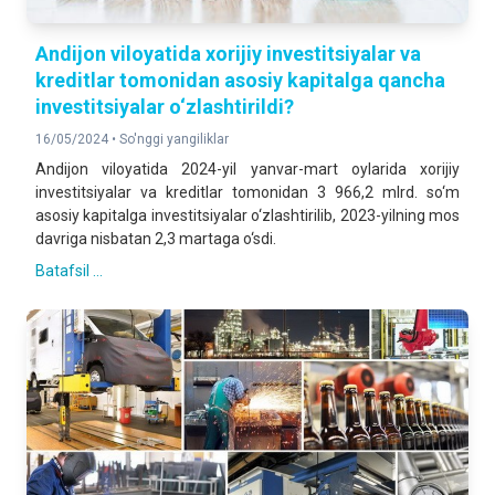
Andijon viloyatida xorijiy investitsiyalar va
kreditlar tomonidan asosiy kapitalga qancha
investitsiyalar o‘zlashtirildi?
16/05/2024 •
So'nggi yangiliklar
Andijon viloyatida 2024-yil yanvar-mart oylarida xorijiy
investitsiyalar va kreditlar tomonidan 3 966,2 mlrd. so‘m
asosiy kapitalga investitsiyalar o‘zlashtirilib, 2023-yilning mos
davriga nisbatan 2,3 martaga o‘sdi.
Batafsil ...