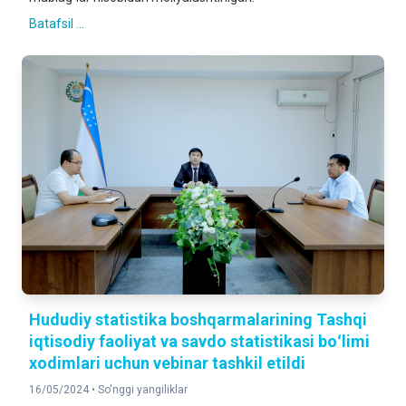
Batafsil ...
Hududiy statistika boshqarmalarining Tashqi
iqtisodiy faoliyat va savdo statistikasi boʻlimi
xodimlari uchun vebinar tashkil etildi
16/05/2024 •
So'nggi yangiliklar