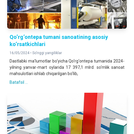
Qo‘rg‘ontepa tumani sanoatining asosiy
ko‘rsatkichlari
16/05/2024 •
So'nggi yangiliklar
Dastlabki ma’lumotlar bo‘yicha Qo‘rg‘ontepa tumanida 2024-
yilning yanvar-mart oylarida 17 397,1 mlrd. so‘mlik sanoat
mahsulotlari ishlab chiqarilgan bo‘lib,
Batafsil ...