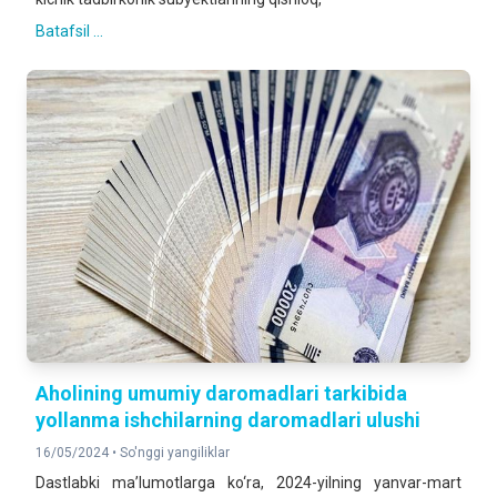
Batafsil ...
Aholining umumiy daromadlari tarkibida
yollanma ishchilarning daromadlari ulushi
16/05/2024 •
So'nggi yangiliklar
Dastlabki ma’lumotlarga ko‘ra, 2024-yilning yanvar-mart