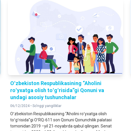
Oʻzbekiston Respublikasining “Aholini
roʻyxatga olish toʻgʻrisida”gi Qonuni va
undagi asosiy tushunchalar
06/12/2024 •
So'nggi yangiliklar
Oʻzbekiston Respublikasining “Aholini roʻyxatga olish
toʻgʻrisida”gi OʻRQ-611 son Qonuni Qonunchilik palatasi
tomonidan 2019 –yil 21-noyabrda qabul qilingan. Senat