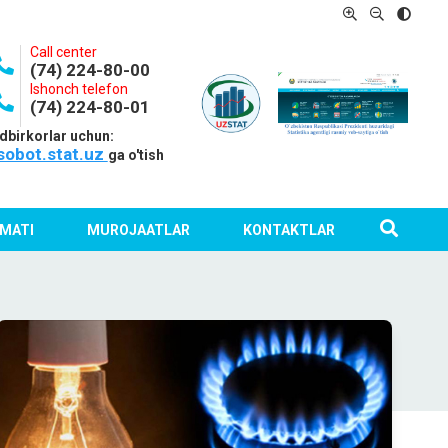
Call center
(74) 224-80-00
Ishonch telefon
(74) 224-80-01
dbirkorlar uchun:
sobot.stat.uz
ga o'tish
MATI
MUROJAATLAR
KONTAKTLAR