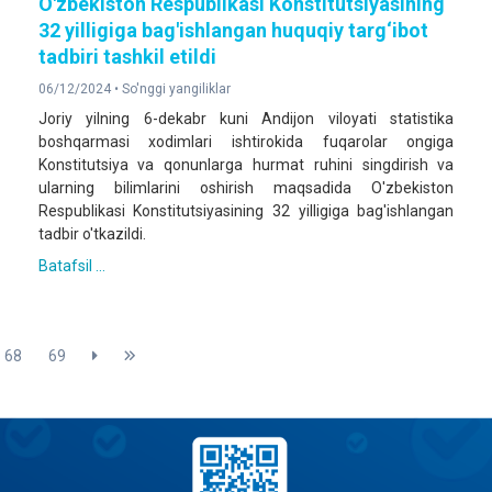
O'zbekiston Respublikasi Konstitutsiyasining
32 yilligiga bag'ishlangan huquqiy targ‘ibot
tadbiri tashkil etildi
06/12/2024 •
So'nggi yangiliklar
Joriy yilning 6-dekabr kuni Andijon viloyati statistika
boshqarmasi xodimlari ishtirokida fuqarolar ongiga
Konstitutsiya va qonunlarga hurmat ruhini singdirish va
ularning bilimlarini oshirish maqsadida O'zbekiston
Respublikasi Konstitutsiyasining 32 yilligiga bag'ishlangan
tadbir o'tkazildi.
Batafsil ...
68
69