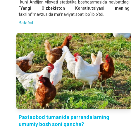
kuni Andijon viloyati statistika boshqarmasida navbatdagi
“Yangi Oʻzbekiston Konstitutsiyasi mening
faxrim”
mavzusida ma’naviyat soati bo‘lib o‘tdi.
Batafsil ...
Paxtaobod tumanida parrandalarning
umumiy bosh soni qancha?