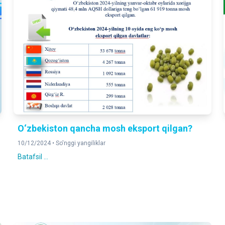
O‘zbekiston qanchа mosh eksport qilgan?
10/12/2024 •
So'nggi yangiliklar
Batafsil ...