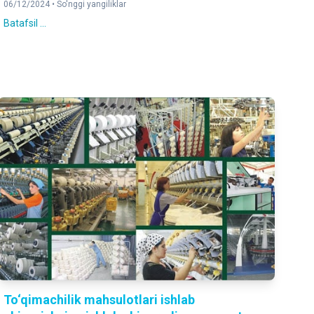
06/12/2024 •
So'nggi yangiliklar
Batafsil ...
To‘qimachilik mahsulotlari ishlab