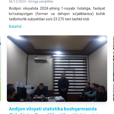
06/12/2024 •
So'nggi yangiliklar
Andijon viloyatida 2024-yilning 1-noyabr holatiga, faoliyat
ko'rsatayotgan (fermer va dehqon xo'jaliklarisiz) kichik
tadbirkorlik subyektlari soni 23 275 tani tashkil etdi.
Batafsil ...
Andijon viloyati statistika boshqarmasida