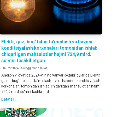
Elektr, gaz, bug‘ bilan ta’minlash va havoni
konditsiyalash korxonalari tomonidan ishlab
chiqarilgan mahsulotlar hajmi 724,9 mlrd.
so‘mni tashkil etgan
10/12/2024 •
So'nggi yangiliklar
Andijon viloyatida 2024-yilning yanvar-oktabr oylarida Elektr,
gaz, bug‘ bilan ta’minlash va havoni konditsiyalash
korxonalari tomonidan ishlab chiqarilgan mahsulotlar hajmi
724,9 mlrd. so‘mni tashkil etdi.
Batafsil ...