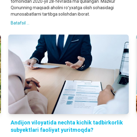
tomonidan 2020-yil 28-fevralda maʼqullangan. Mazkur
Qonunning maqsadi aholini roʻyxatga olish sohasidagi
munosabatlarni tartibga solishdan iborat.
Batafsil ...
Andijon viloyatida nechta kichik tadbirkorlik
subyektlari faoliyat yuritmoqda?