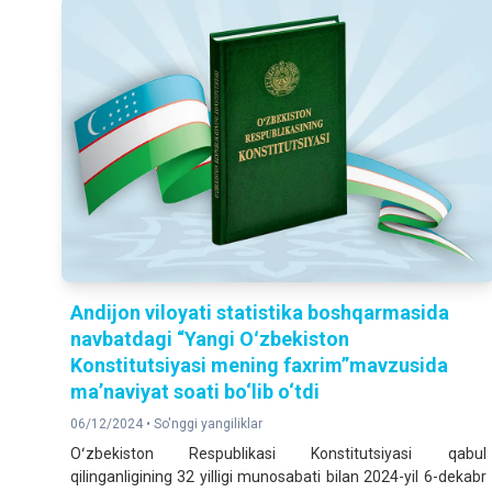
Andijon viloyati statistika boshqarmasida
navbatdagi “Yangi Oʻzbekiston
Konstitutsiyasi mening faxrim”mavzusida
ma’naviyat soati bo‘lib o‘tdi
06/12/2024 •
So'nggi yangiliklar
Oʻzbekiston Respublikasi Konstitutsiyasi qabul
qilinganligining 32 yilligi munosabati bilan 2024-yil 6-dekabr