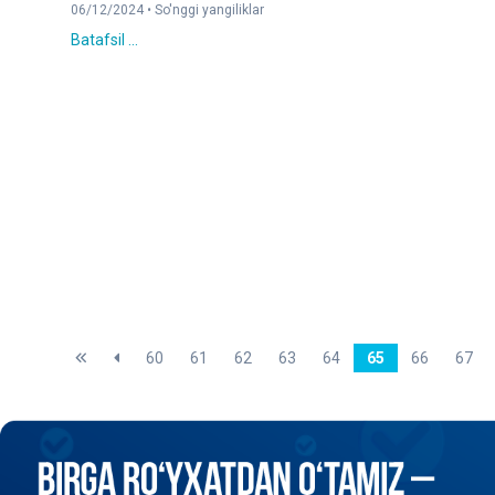
06/12/2024 •
So'nggi yangiliklar
Batafsil ...
60
61
62
63
64
65
66
67