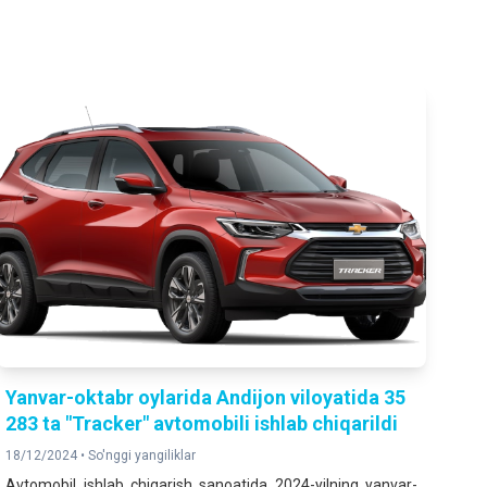
Yanvar-oktabr oylarida Andijon viloyatida 35
283 ta "Tracker" avtomobili ishlab chiqarildi
18/12/2024 •
So'nggi yangiliklar
Avtomobil ishlab chiqarish sanoatida 2024-yilning yanvar-