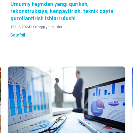
Umumiy hajmdan yangi qurilish,
rekonstruksiya, kengaytirish, texnik qayta
qurollantirish ishlari ulushi
17/12/2024 •
So'nggi yangiliklar
Batafsil ...