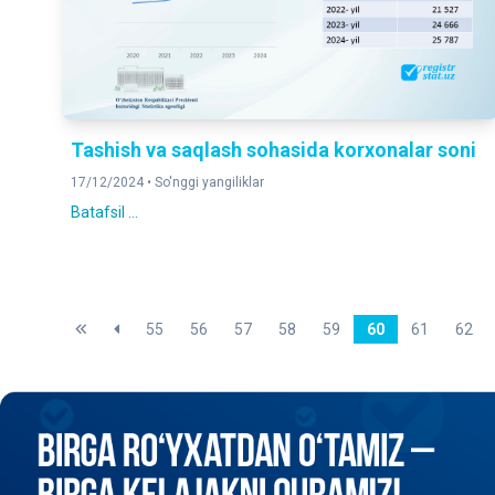
Tashish va saqlash sohasida korxonalar soni
17/12/2024 •
So'nggi yangiliklar
Batafsil ...
55
56
57
58
59
60
61
62