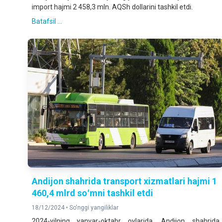
import hajmi 2 458,3 mln. AQSh dollarini tashkil etdi.
Batafsil ...
Andijon shahrida transport xizmatlari hajmi 1
460,4 mlrd soʻmni tashkil etdi
18/12/2024 •
So'nggi yangiliklar
2024-yilning yanvar-oktabr oylarida, Andijon shahrida