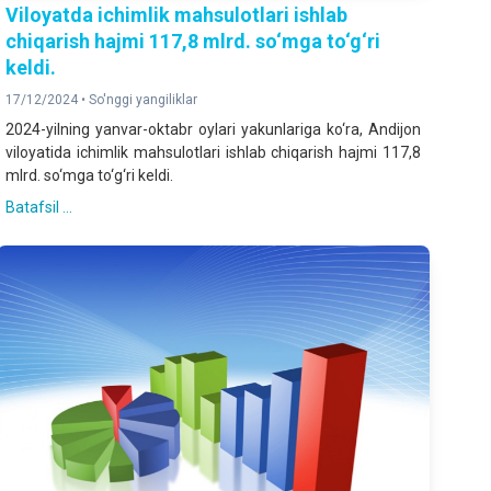
Viloyatda ichimlik mahsulotlari ishlab
chiqarish hajmi 117,8 mlrd. so‘mga to‘g‘ri
keldi.
17/12/2024 •
So'nggi yangiliklar
2024-yilning yanvar-oktabr oylari yakunlariga ko‘ra, Andijon
viloyatida ichimlik mahsulotlari ishlab chiqarish hajmi 117,8
mlrd. so‘mga to‘g‘ri keldi.
Batafsil ...