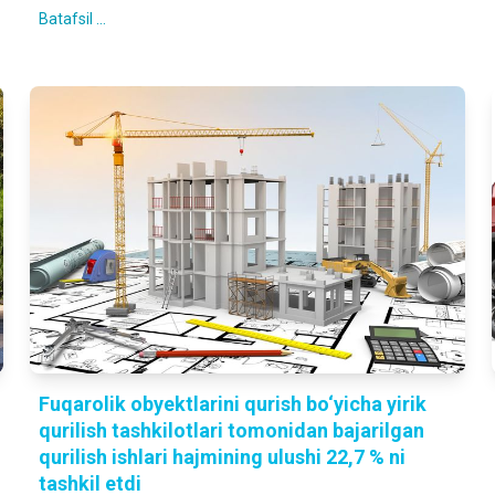
Batafsil ...
Fuqarolik obyektlarini qurish bo‘yicha yirik
qurilish tashkilotlari tomonidan bajarilgan
qurilish ishlari hajmining ulushi 22,7 % ni
tashkil etdi