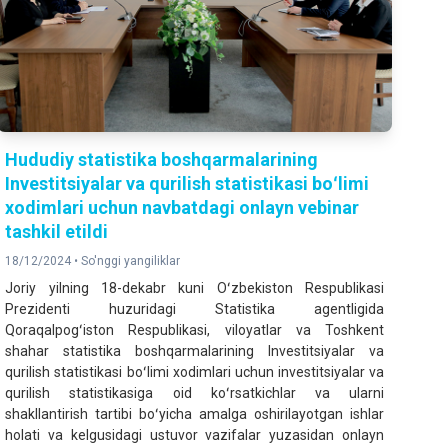
Hududiy statistika boshqarmalarining
Investitsiyalar va qurilish statistikasi boʻlimi
xodimlari uchun navbatdagi onlayn vebinar
tashkil etildi
18/12/2024 •
So'nggi yangiliklar
Joriy yilning 18-dekabr kuni Oʻzbekiston Respublikasi
Prezidenti huzuridagi Statistika agentligida
Qoraqalpogʻiston Respublikasi, viloyatlar va Toshkent
shahar statistika boshqarmalarining Investitsiyalar va
qurilish statistikasi boʻlimi xodimlari uchun investitsiyalar va
qurilish statistikasiga oid koʻrsatkichlar va ularni
shakllantirish tartibi boʻyicha amalga oshirilayotgan ishlar
holati va kelgusidagi ustuvor vazifalar yuzasidan onlayn