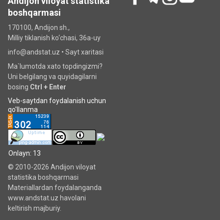
Andijon viloyat statistika
boshqarmasi
170100, Andijon sh.,
Milliy tiklanish ko‘chаsi, 36a-uy
info@andstat.uz •
Sayt xaritasi
Ma`lumotda xato topdingizmi?
Uni belgilang va quyidagilarni
bosing
Ctrl + Enter
Veb-saytdan foydalanish uchun
qo'llanma
Onlayn: 13
© 2010-2026 Andijon viloyat
statistika boshqarmasi
Materiallardan foydalanganda
www.andstat.uz havolani
keltirish majburiy.