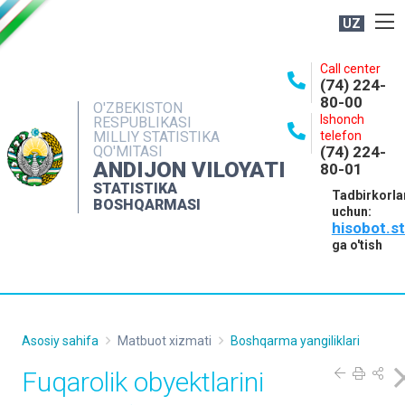
UZ
BOSHQARMA HAQIDA
Call center
(74) 224-
OCHIQ MA'LUMOTLAR
80-00
O'ZBEKISTON
Ishonch
RESPUBLIKASI
NASHRLAR
MILLIY STATISTIKA
telefon
QO'MITASI
(74) 224-
INTERAKTIV XIZMATLAR
ANDIJON VILOYATI
80-01
MATBUOT XIZMATI
STATISTIKA
Tadbirkorla
BOSHQARMASI
uchun:
MUROJAATLAR
hisobot.s
KONTAKTLAR
ga o'tish
Asosiy sahifa
Matbuot xizmati
Boshqarma yangiliklari
Fuqarolik obyektlarini