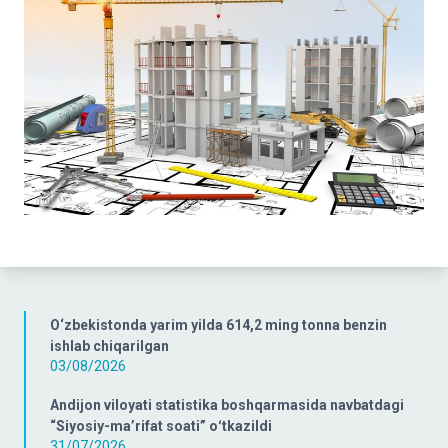
O‘zbekistonda yarim yilda 614,2 ming tonna benzin
ishlab chiqarilgan
03/08/2026
Andijon viloyati statistika boshqarmasida navbatdagi
“Siyosiy-ma’rifat soati” oʻtkazildi
31/07/2026