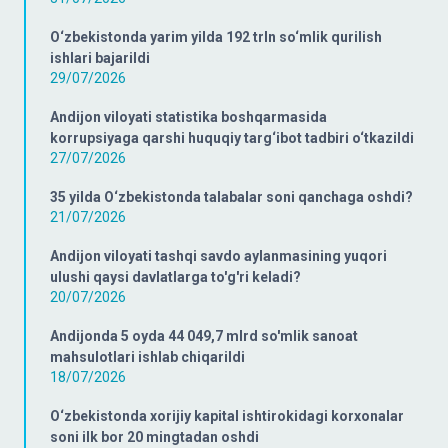
O‘zbekistonda yarim yilda 192 trln so‘mlik qurilish
ishlari bajarildi
29/07/2026
Andijon viloyati statistika boshqarmasida
korrupsiyaga qarshi huquqiy targ‘ibot tadbiri o‘tkazildi
27/07/2026
35 yilda O‘zbekistonda talabalar soni qanchaga oshdi?
21/07/2026
Andijon viloyati tashqi savdo aylanmasining yuqori
ulushi qaysi davlatlarga to'g'ri keladi?
20/07/2026
Andijonda 5 oyda 44 049,7 mlrd so'mlik sanoat
mahsulotlari ishlab chiqarildi
18/07/2026
O‘zbekistonda xorijiy kapital ishtirokidagi korxonalar
soni ilk bor 20 mingtadan oshdi