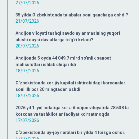
27/07/2026
35 yilda O‘zbekistonda talabalar soni qanchaga oshdi?
21/07/2026
Andijon viloyati tashqi savdo aylanmasining yuqori
ulushi qaysi davlatlarga to'g'ri keladi?
20/07/2026
Andijonda 5 oyda 44 049,7 mlrd so'mlik sanoat
mahsulotlari ishlab chiqarildi
18/07/2026
O‘zbekistonda xorijiy kapital ishtirokidagi korxonalar
soni ilk bor 20 mingtadan oshdi
18/07/2026
2026 yil 1 iyul holatiga ko'ra Andijon viloyatida 28 538 ta
korxona va tashkilotlar faoliyat ko'rsatmoqda
17/07/2026
O‘zbekistonda uy-joy narxlari bir yilda 4 foizga oshdi.
17/07/2026