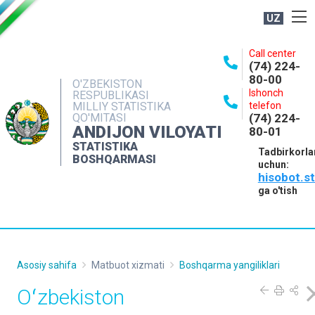
UZ
BOSHQARMA HAQIDA
Call center
(74) 224-
OCHIQ MA'LUMOTLAR
80-00
O'ZBEKISTON
Ishonch
RESPUBLIKASI
NASHRLAR
MILLIY STATISTIKA
telefon
QO'MITASI
(74) 224-
INTERAKTIV XIZMATLAR
ANDIJON VILOYATI
80-01
MATBUOT XIZMATI
STATISTIKA
Tadbirkorla
BOSHQARMASI
uchun:
MUROJAATLAR
hisobot.s
KONTAKTLAR
ga o'tish
Asosiy sahifa
Matbuot xizmati
Boshqarma yangiliklari
Oʻzbekiston