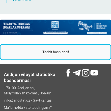
Tadbir boshlandi!
Andijon viloyat statistika
boshqarmasi
170100, Andijon sh.,
Milliy tiklanish ko‘chаsi, 36a-uy
info@andstat.uz •
Sayt xaritasi
Ma`lumotda xato topdingizmi?