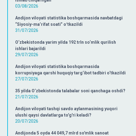
03/08/2026
Andijon viloyati statistika boshqarmasida navbatdagi
“Siyosiy-ma’rifat soati” oʻtkazildi
31/07/2026
O‘zbekistonda yarim yilda 192 trln so‘mlik qurilish
ishlari bajarildi
29/07/2026
Andijon viloyati statistika boshqarmasida
korrupsiyaga qarshi huquqiy targ‘ibot tadbiri o‘tkazildi
27/07/2026
35 yilda O‘zbekistonda talabalar soni qanchaga oshdi?
21/07/2026
Andijon viloyati tashqi savdo aylanmasining yuqori
ulushi qaysi davlatlarga to'g'ri keladi?
20/07/2026
Andijonda 5 oyda 44 049,7 mlrd so'mlik sanoat