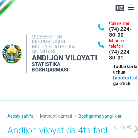
UZ
BOSHQARMA HAQIDA
Call center
(74) 224-
OCHIQ MA'LUMOTLAR
80-00
O'ZBEKISTON
Ishonch
RESPUBLIKASI
NASHRLAR
MILLIY STATISTIKA
telefon
QO'MITASI
(74) 224-
INTERAKTIV XIZMATLAR
ANDIJON VILOYATI
80-01
MATBUOT XIZMATI
STATISTIKA
Tadbirkorla
BOSHQARMASI
uchun:
MUROJAATLAR
hisobot.s
KONTAKTLAR
ga o'tish
Asosiy sahifa
Matbuot xizmati
Boshqarma yangiliklari
Andijon viloyatida 4ta faol