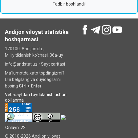
Tadbir boshlandi!
Andijon viloyat statistika
boshqarmasi
170100, Andijon sh.,
Milliy tiklanish ko‘chаsi, 36a-uy
info@andstat.uz •
Sayt xaritasi
Ma`lumotda xato topdingizmi?
Uni belgilang va quyidagilarni
bosing
Ctrl + Enter
Veb-saytdan foydalanish uchun
qo'llanma
Onlayn: 22
© 2010-2026 Andijon viloyat