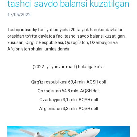
tashqi savdo balansi kuzatilgan
17/05/2022
Tashqi iqtisodiy faoliyat boʻyicha 20 ta yirik hamkor davlatlar
orasidan toʻrtta davlatda faol tashqi savdo balansi kuzatilgan,
xususan, Qirgʻiz Respublikasi, Qozog‘iston, Ozarbayjon va
Afg‘oniston shular jumlasidandir.
(2022- yil yanvar-mart) holatiga ko‘ra:
Qirg'iz respublikasi 69,4 mln. AQSH doll
Qozog'iston 54,8 mln. AQSH doll
Ozarbayjon 3,1 mln. AQSH doll
Afg'oniston 3,3 mln. AQSH doll