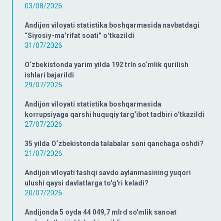
03/08/2026
Andijon viloyati statistika boshqarmasida navbatdagi
“Siyosiy-ma’rifat soati” oʻtkazildi
31/07/2026
O‘zbekistonda yarim yilda 192 trln so‘mlik qurilish
ishlari bajarildi
29/07/2026
Andijon viloyati statistika boshqarmasida
korrupsiyaga qarshi huquqiy targ‘ibot tadbiri o‘tkazildi
27/07/2026
35 yilda O‘zbekistonda talabalar soni qanchaga oshdi?
21/07/2026
Andijon viloyati tashqi savdo aylanmasining yuqori
ulushi qaysi davlatlarga to'g'ri keladi?
20/07/2026
Andijonda 5 oyda 44 049,7 mlrd so'mlik sanoat