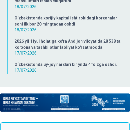
mahsulotlari ishlab chiqarildi
18/07/2026
O‘zbekistonda xorijiy kapital ishtirokidagi korxonalar
soni ilk bor 20 mingtadan oshdi
18/07/2026
2026 yil 1 iyul holatiga ko'ra Andijon viloyatida 28 538 ta
korxona va tashkilotlar faoliyat ko'rsatmoqda
17/07/2026
O‘zbekistonda uy-joy narxlari bir yilda 4 foizga oshdi.
17/07/2026