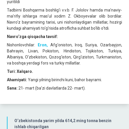
yuritildi
Tadbirni Boshqarma boshlig‘i v.v.b. F. Jololov hamda ma’naviy-
ma’rifiy ishlarga mas’ul xodim Z. Okboyevalar olib bordilar.
Navro‘z bayramining tarixi, uni nishonlaydigan millatlar, hozirgi
kundagi ahamiyati to‘g‘risida atroflicha suhbat bo‘lib o‘tdi.
Navro‘zga qisqacha tavsif:
Nishonlovchilar:
Eron,
Afg‘oniston, Iroq, Suriya, Ozarbayjon,
Bahrayin, Livan, Pokiston, Hindiston, Tojikiston, Turkiya,
Albaniya, O’zbekiston, Qozog‘iston, Qirg‘iziston, Turkmaniston,
va boshqa yerdagi fors va turkiy millatlar.
Turi: Xalqaro.
Ahamiyati:
Yangi yilning birinchi kuni, bahor bayrami.
Sana:
21- mart (ba’zi davlatlarda 22- mart).
O‘zbekistonda yarim yilda 614,2 ming tonna benzin
ishlab chiqarilgan