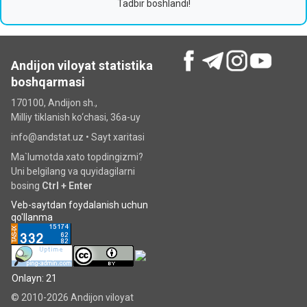
Tadbir boshlandi!
Andijon viloyat statistika
boshqarmasi
170100, Andijon sh.,
Milliy tiklanish ko‘chаsi, 36a-uy
info@andstat.uz •
Sayt xaritasi
Ma`lumotda xato topdingizmi?
Uni belgilang va quyidagilarni
bosing
Ctrl + Enter
Veb-saytdan foydalanish uchun
qo'llanma
Onlayn: 21
© 2010-2026 Andijon viloyat