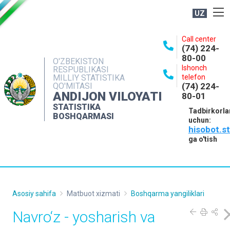
UZ
BOSHQARMA HAQIDA
Call center
(74) 224-
OCHIQ MA'LUMOTLAR
80-00
O'ZBEKISTON
Ishonch
RESPUBLIKASI
NASHRLAR
MILLIY STATISTIKA
telefon
QO'MITASI
(74) 224-
INTERAKTIV XIZMATLAR
ANDIJON VILOYATI
80-01
MATBUOT XIZMATI
STATISTIKA
Tadbirkorla
BOSHQARMASI
uchun:
MUROJAATLAR
hisobot.s
KONTAKTLAR
ga o'tish
Asosiy sahifa
Matbuot xizmati
Boshqarma yangiliklari
Navro‘z - yosharish va