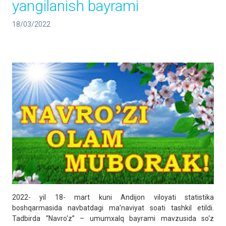
yangilanish bayrami
18/03/2022
2022- yil 18- mart kuni Andijon viloyati statistika
boshqarmasida navbatdagi ma’naviyat soati tashkil etildi.
Tadbirda “Navro‘z” – umumxalq bayrami mavzusida so‘z