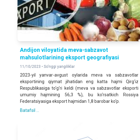
Аndijon viloyatida meva-sabzavot
mahsulotlarining eksport geografiyasi
11/10/2023 •
So'nggi yangiliklar
2023-yil yanvar-avgust oylarida meva va sabzavotlar
eksportining qiymat jihatidan eng katta hajmi Qirg‘iz
Respublikasiga to‘g‘ri keldi (meva va sabzavotlar eksporti
umumiy hajmining 56,3 %), bu ko‘rsatkich Rossiya
Federatsiyasiga eksport hajmidan 1,8 barobar ko‘p.
Batafsil ...