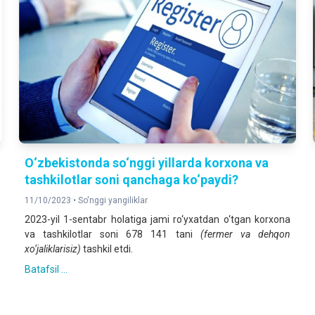
O‘zbekistonda so‘nggi yillarda korxona va
tashkilotlar soni qanchaga ko‘paydi?
11/10/2023 •
So'nggi yangiliklar
2023-yil 1-sentabr holatiga jami ro‘yxatdan o‘tgan korxona
va tashkilotlar soni 678 141 tani
(fermer va dehqon
xo‘jaliklarisiz)
tashkil etdi.
Batafsil ...