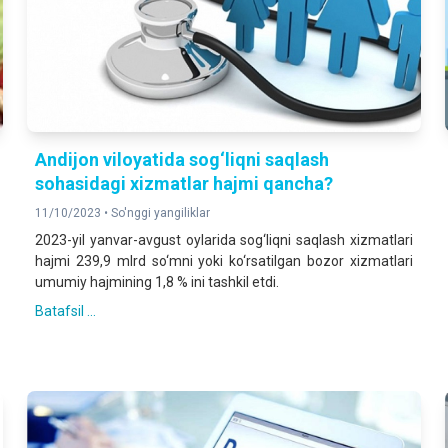
Аndijon viloyatida sog‘liqni saqlash
sohasidagi xizmatlar hajmi qancha?
11/10/2023 •
So'nggi yangiliklar
2023-yil yanvar-avgust oylarida sog‘liqni saqlash xizmatlari
hajmi 239,9 mlrd so‘mni yoki ko‘rsatilgan bozor xizmatlari
umumiy hajmining 1,8 % ini tashkil etdi.
Batafsil ...