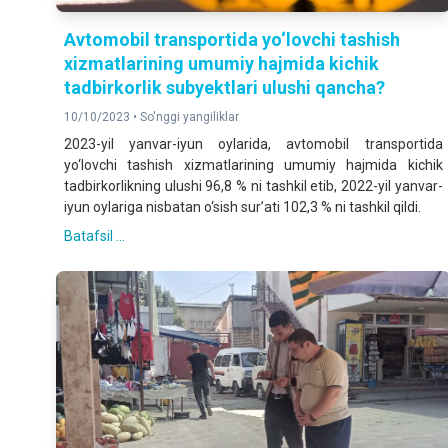
Avtomobil transportida yo‘lovchi tashish
xizmatlarining umumiy hajmida kichik
tadbirkorlik subyektlari ulushi qancha?
10/10/2023 •
So'nggi yangiliklar
2023-yil yanvar-iyun oylarida, avtomobil transportida
yo‘lovchi tashish xizmatlarining umumiy hajmida kichik
tadbirkorlikning ulushi 96,8 % ni tashkil etib, 2022-yil yanvar-
iyun oylariga nisbatan o‘sish sur’ati 102,3 % ni tashkil qildi.
Batafsil ...