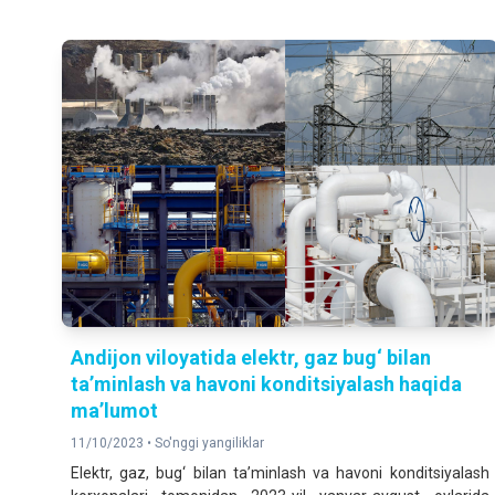
Andijon viloyatida elektr, gaz bug‘ bilan
ta’minlash va havoni konditsiyalash haqida
ma’lumot
11/10/2023 •
So'nggi yangiliklar
Elektr, gaz, bug‘ bilan ta’minlash va havoni konditsiyalash