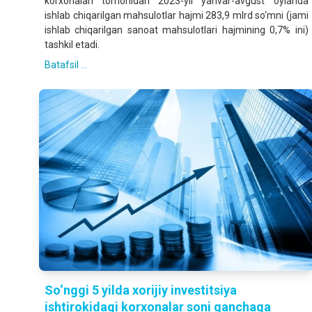
korxonalari tomonidan 2023-yil yanvar-avgust oylarida
ishlab chiqarilgan mahsulotlar hajmi 283,9 mlrd so‘mni (jami
ishlab chiqarilgan sanoat mahsulotlari hajmining 0,7% ini)
tashkil etadi.
Batafsil ...
So‘nggi 5 yilda xorijiy investitsiya
ishtirokidagi korxonalar soni qanchaga