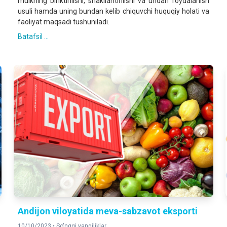
mulkning biriktirilishi, shakllantirilishi va undan foydalanish
usuli hamda uning bundan kelib chiquvchi huquqiy holati va
faoliyat maqsadi tushuniladi.
Batafsil ...
Andijon viloyatida meva-sabzavot eksporti
10/10/2023 •
So'nggi yangiliklar