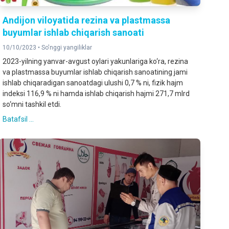
Andijon viloyatida rezina va plastmassa
buyumlar ishlab chiqarish sanoati
10/10/2023 •
So'nggi yangiliklar
2023-yilning yanvar-avgust oylari yakunlariga ko‘ra, rezina
va plastmassa buyumlar ishlab chiqarish sanoatining jami
ishlab chiqaradigan sanoatdagi ulushi 0,7 % ni, fizik hajm
indeksi 116,9 % ni hamda ishlab chiqarish hajmi 271,7 mlrd
so‘mni tashkil etdi.
Batafsil ...