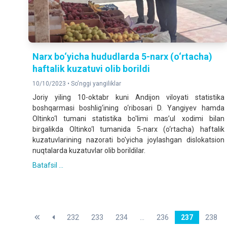
Narx bo‘yicha hududlarda 5-narx (o‘rtacha)
haftalik kuzatuvi olib borildi
10/10/2023 •
So'nggi yangiliklar
Joriy yiling 10-oktabr kuni Andijon viloyati statistika
boshqarmasi boshlig‘ining o‘ribosari D. Yangiyev hamda
Oltinko‘l tumani statistika bo'limi mas’ul xodimi bilan
birgalikda Oltinko‘l tumanida 5-narx (o‘rtacha) haftalik
kuzatuvlarining nazorati bo'yicha joylashgan dislokatsion
nuqtalarda kuzatuvlar olib borildilar.
Batafsil ...
232
233
234
...
236
237
238