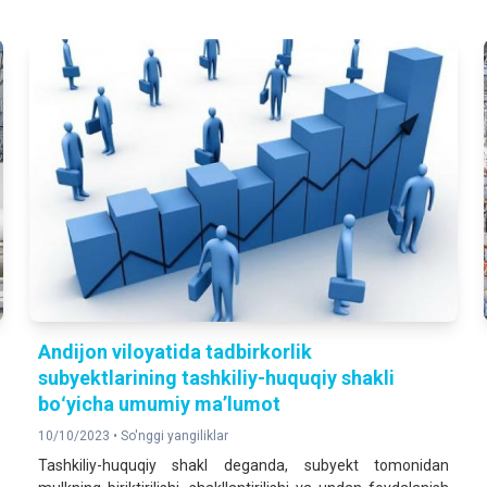
Andijon viloyatida tadbirkorlik
subyektlarining tashkiliy-huquqiy shakli
boʻyicha umumiy maʼlumot
10/10/2023 •
So'nggi yangiliklar
Tashkiliy-huquqiy shakl deganda, subyekt tomonidan