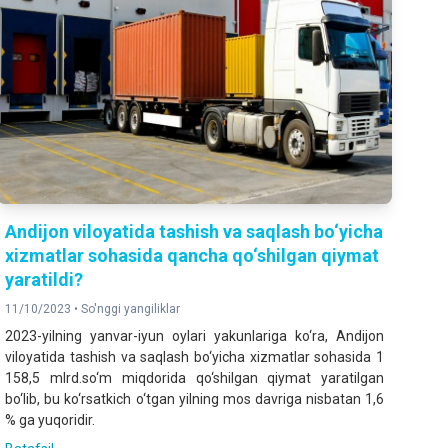
Аndijon viloyatida tashish va saqlash bo‘yicha
xizmatlar sohasida qancha qo‘shilgan qiymat
yaratildi?
11/10/2023 •
So'nggi yangiliklar
2023-yilning yanvar-iyun oylari yakunlariga ko‘ra, Аndijon
viloyatida tashish va saqlash bo‘yicha xizmatlar sohasida 1
158,5 mlrd.so‘m miqdorida qo‘shilgan qiymat yaratilgan
bo‘lib, bu ko‘rsatkich o‘tgan yilning mos davriga nisbatan 1,6
% ga yuqoridir.