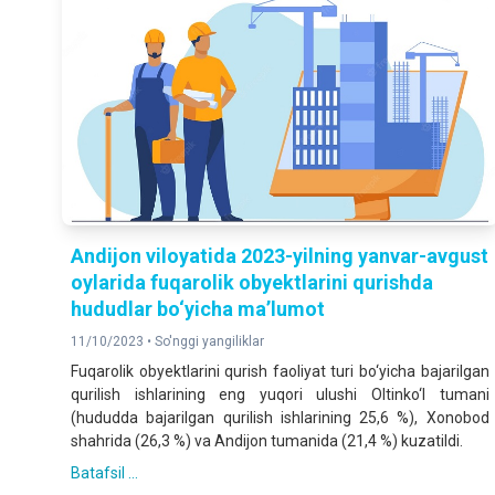
Аndijon viloyatida 2023-yilning yanvar-avgust
oylarida fuqarolik obyektlarini qurishda
hududlar bo‘yicha ma’lumot
11/10/2023 •
So'nggi yangiliklar
Fuqarolik obyektlarini qurish faoliyat turi bo‘yicha bajarilgan
qurilish ishlarining eng yuqori ulushi Oltinko‘l tumani
(hududda bajarilgan qurilish ishlarining 25,6 %), Xonobod
shahrida (26,3 %) va Andijon tumanida (21,4 %) kuzatildi.
Batafsil ...