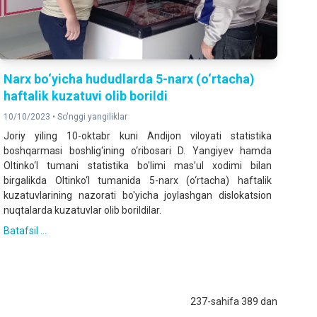
Narx bo‘yicha hududlarda 5-narx (o‘rtacha)
haftalik kuzatuvi olib borildi
10/10/2023 •
So'nggi yangiliklar
Joriy yiling 10-oktabr kuni Andijon viloyati statistika
boshqarmasi boshlig‘ining o‘ribosari D. Yangiyev hamda
Oltinko‘l tumani statistika bo'limi mas’ul xodimi bilan
birgalikda Oltinko‘l tumanida 5-narx (o‘rtacha) haftalik
kuzatuvlarining nazorati bo'yicha joylashgan dislokatsion
nuqtalarda kuzatuvlar olib borildilar.
Batafsil ...
237-sahifa 389 dan