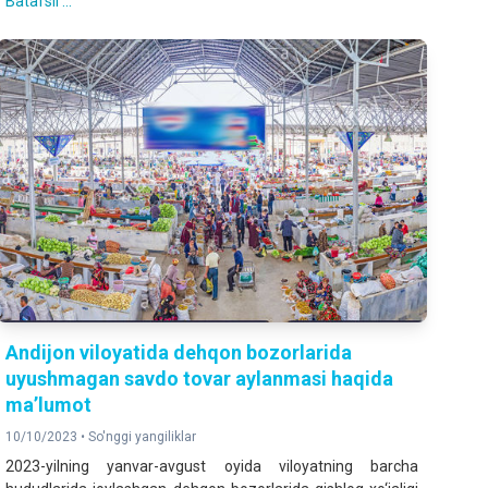
Batafsil ...
Andijon viloyatida dehqon bozorlarida
uyushmagan savdo tovar aylanmasi haqida
ma’lumot
10/10/2023 •
So'nggi yangiliklar
2023-yilning yanvar-avgust oyida viloyatning barcha