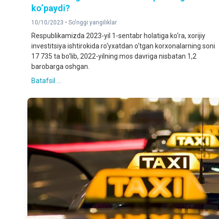
ko‘paydi?
10/10/2023 •
So'nggi yangiliklar
Respublikamizda 2023-yil 1-sentabr holatiga ko‘ra, xorijiy
investitsiya ishtirokida ro‘yxatdan o‘tgan korxonalarning soni
17 735 ta bo‘lib, 2022-yilning mos davriga nisbatan 1,2
barobarga oshgan.
Batafsil ...