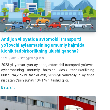
Аndijon viloyatida avtomobil transporti
yo‘lovchi aylanmasining umumiy hajmida
kichik tadbirkorlikning ulushi qancha?
11/10/2023 •
So'nggi yangiliklar
2023-yil yanvar-iyun oylarida, avtomobil transporti yo‘lovchi
aylanmasining umumiy hajmida kichik tadbirkorlikning
ulushi 94,2 % ni tashkil etib, 2022-yil yanvar-iyun oylariga
nisbatan o‘sish sur’ati 104,1 % ni tashkil qildi.
Batafsil ...