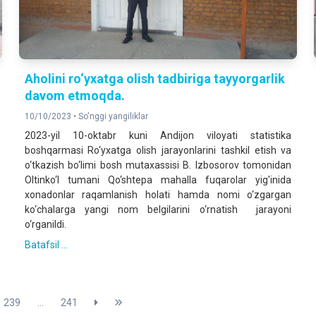
Aholini ro‘yxatga olish tadbiriga tayyorgarlik
davom etmoqda.
10/10/2023 •
So'nggi yangiliklar
2023-yil 10-oktabr kuni Аndijon viloyati statistika
boshqarmasi Ro‘yxatga olish jarayonlarini tashkil etish va
o‘tkazish bo‘limi bosh mutaxassisi B. Izbosorov tomonidan
Oltinko‘l tumani Qo‘shtepa mahalla fuqarolar yig'inida
xonadonlar raqamlanish holati hamda nomi o‘zgargan
ko‘chalarga yangi nom belgilarini o‘rnatish jarayoni
o‘rganildi.
Batafsil ...
239
...
241