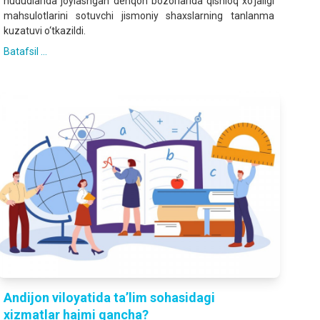
hududlarida joylashgan dehqon bozorlarida qishloq xo‘jaligi
mahsulotlarini sotuvchi jismoniy shaxslarning tanlanma
kuzatuvi o‘tkazildi.
Batafsil ...
Andijon viloyatida ta’lim sohasidagi
xizmatlar hajmi qancha?