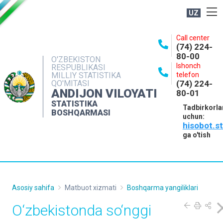
UZ
BOSHQARMA HAQIDA
Call center
(74) 224-
OCHIQ MA'LUMOTLAR
80-00
O'ZBEKISTON
Ishonch
RESPUBLIKASI
NASHRLAR
MILLIY STATISTIKA
telefon
QO'MITASI
(74) 224-
INTERAKTIV XIZMATLAR
ANDIJON VILOYATI
80-01
MATBUOT XIZMATI
STATISTIKA
Tadbirkorla
BOSHQARMASI
uchun:
MUROJAATLAR
hisobot.s
KONTAKTLAR
ga o'tish
Asosiy sahifa
Matbuot xizmati
Boshqarma yangiliklari
O‘zbekistonda so‘nggi