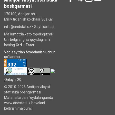
boshqarmasi
170100, Andijon sh.,
Milliy tiklanish ko‘chаsi, 36a-uy
info@andstat.uz •
Sayt xaritasi
Ma`lumotda xato topdingizmi?
Uni belgilang va quyidagilarni
bosing
Ctrl + Enter
Veb-saytdan foydalanish uchun
qo'llanma
Onlayn: 20
© 2010-2026 Andijon viloyat
statistika boshqarmasi
Materiallardan foydalanganda
www.andstat.uz havolani
keltirish majburiy.