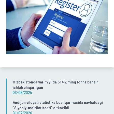
O‘zbekistonda yarim yilda 614,2 ming tonna benzin
ishlab chiqarilgan
03/08/2026
Andijon viloyati statistika boshqarmasida navbatdagi
“Siyosiy-ma’rifat soati” oʻtkazildi
31/07/2026