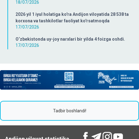
18/07/2026
2026 yil 1 iyul holatiga ko'ra Andijon viloyatida 28 538 ta
korxona va tashkilotlar faoliyat ko'rsatmoqda
17/07/2026
O‘zbekistonda uy-joy narxlari bir yilda 4 foizga oshdi.
17/07/2026
Tadbir boshlandi!
Andijon viloyat statistika