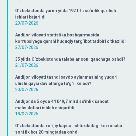
O‘zbekistonda yarim yilda 192 trln so‘mlik qurilish
ishlari bajarildi
29/07/2026
Andijon viloyati statistika boshqarmasida
korrupsiyaga qarshi huquqiy targ‘ibot tadbiri o‘tkazildi
27/07/2026
35 yilda O‘zbekistonda talabalar soni qanchaga oshdi?
21/07/2026
Andijon viloyati tashqi savdo aylanmasining yuqori
ulushi qaysi davlatlarga to'g'ri keladi?
20/07/2026
Andijonda 5 oyda 44 049,7 mlrd so'mlik sanoat
mahsulotlari ishlab chiqarildi
18/07/2026
O‘zbekistonda xorijiy kapital ishtirokidagi korxonalar
soni ilk bor 20 mingtadan oshdi