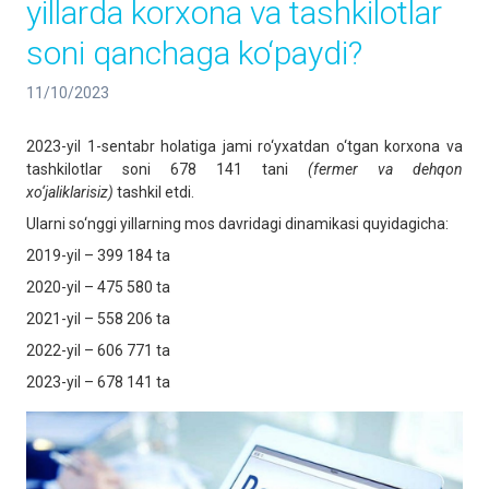
yillarda korxona va tashkilotlar
soni qanchaga ko‘paydi?
11/10/2023
2023-yil 1-sentabr holatiga jami ro‘yxatdan o‘tgan korxona va
tashkilotlar soni 678 141 tani
(fermer va dehqon
xo‘jaliklarisiz)
tashkil etdi.
Ularni so‘nggi yillarning mos davridagi dinamikasi quyidagicha:
2019-yil – 399 184 ta
2020-yil – 475 580 ta
2021-yil – 558 206 ta
2022-yil – 606 771 ta
2023-yil – 678 141 ta