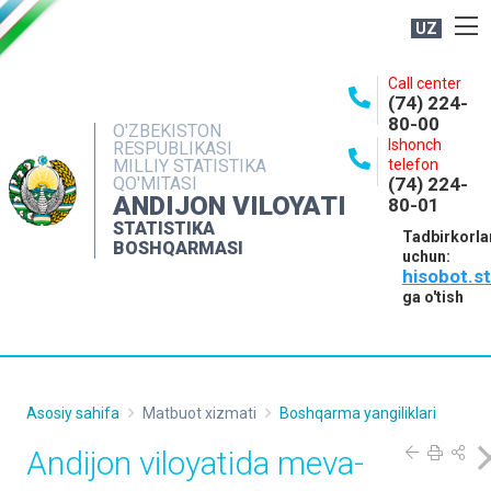
UZ
BOSHQARMA HAQIDA
Call center
(74) 224-
OCHIQ MA'LUMOTLAR
80-00
O'ZBEKISTON
Ishonch
RESPUBLIKASI
NASHRLAR
MILLIY STATISTIKA
telefon
QO'MITASI
(74) 224-
INTERAKTIV XIZMATLAR
ANDIJON VILOYATI
80-01
MATBUOT XIZMATI
STATISTIKA
Tadbirkorla
BOSHQARMASI
uchun:
MUROJAATLAR
hisobot.s
KONTAKTLAR
ga o'tish
Asosiy sahifa
Matbuot xizmati
Boshqarma yangiliklari
Аndijon viloyatida meva-