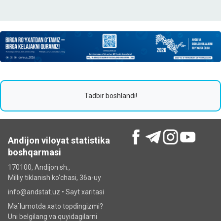
Tadbir boshlandi!
Andijon viloyat statistika
boshqarmasi
170100, Andijon sh.,
Milliy tiklanish ko‘chаsi, 36a-uy
info@andstat.uz •
Sayt xaritasi
Ma`lumotda xato topdingizmi?
Uni belgilang va quyidagilarni