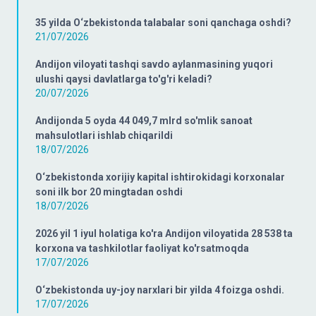
35 yilda O‘zbekistonda talabalar soni qanchaga oshdi?
21/07/2026
Andijon viloyati tashqi savdo aylanmasining yuqori
ulushi qaysi davlatlarga to'g'ri keladi?
20/07/2026
Andijonda 5 oyda 44 049,7 mlrd so'mlik sanoat
mahsulotlari ishlab chiqarildi
18/07/2026
O‘zbekistonda xorijiy kapital ishtirokidagi korxonalar
soni ilk bor 20 mingtadan oshdi
18/07/2026
2026 yil 1 iyul holatiga ko'ra Andijon viloyatida 28 538 ta
korxona va tashkilotlar faoliyat ko'rsatmoqda
17/07/2026
O‘zbekistonda uy-joy narxlari bir yilda 4 foizga oshdi.
17/07/2026