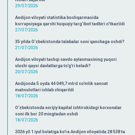
29/07/2026
Andijon viloyati statistika boshqarmasida
korrupsiyaga qarshi huquqiy targ‘ibot tadbiri o‘tkazildi
27/07/2026
35 yilda O‘zbekistonda talabalar soni qanchaga oshdi?
21/07/2026
Andijon viloyati tashqi savdo aylanmasining yuqori
ulushi qaysi davlatlarga to'g'ri keladi?
20/07/2026
Andijonda 5 oyda 44 049,7 mlrd so'mlik sanoat
mahsulotlari ishlab chiqarildi
18/07/2026
O‘zbekistonda xorijiy kapital ishtirokidagi korxonalar
soni ilk bor 20 mingtadan oshdi
18/07/2026
2026 yil 1 iyul holatiga ko'ra Andijon viloyatida 28 538 ta