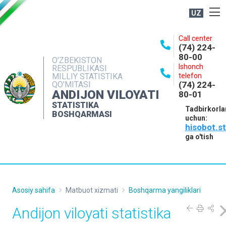
UZ
BOSHQARMA HAQIDA
Call center
(74) 224-
OCHIQ MA'LUMOTLAR
80-00
O'ZBEKISTON
Ishonch
RESPUBLIKASI
NASHRLAR
MILLIY STATISTIKA
telefon
QO'MITASI
(74) 224-
INTERAKTIV XIZMATLAR
ANDIJON VILOYATI
80-01
MATBUOT XIZMATI
STATISTIKA
Tadbirkorla
BOSHQARMASI
uchun:
MUROJAATLAR
hisobot.s
KONTAKTLAR
ga o'tish
Asosiy sahifa
Matbuot xizmati
Boshqarma yangiliklari
Andijon viloyati statistika