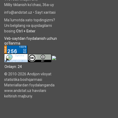
Milliy tiklanish ko‘chаsi, 36a-uy
info@andstat.uz •
Sayt xaritasi
Ma`lumotda xato topdingizmi?
Uni belgilang va quyidagilarni
bosing
Ctrl + Enter
Veb-saytdan foydalanish uchun
qo'llanma
Onlayn: 24
© 2010-2026 Andijon viloyat
statistika boshqarmasi
Materiallardan foydalanganda
www.andstat.uz havolani
keltirish majburiy.