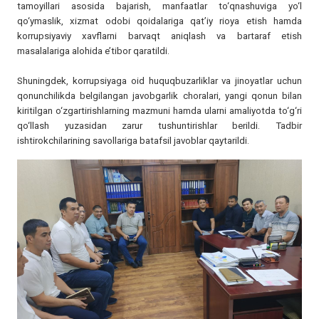
tamoyillari asosida bajarish, manfaatlar to‘qnashuviga yo‘l
qo‘ymaslik, xizmat odobi qoidalariga qat’iy rioya etish hamda
korrupsiyaviy xavflarni barvaqt aniqlash va bartaraf etish
masalalariga alohida e’tibor qaratildi.
Shuningdek, korrupsiyaga oid huquqbuzarliklar va jinoyatlar uchun
qonunchilikda belgilangan javobgarlik choralari, yangi qonun bilan
kiritilgan o‘zgartirishlarning mazmuni hamda ularni amaliyotda to‘g‘ri
qo‘llash yuzasidan zarur tushuntirishlar berildi. Tadbir
ishtirokchilarining savollariga batafsil javoblar qaytarildi.