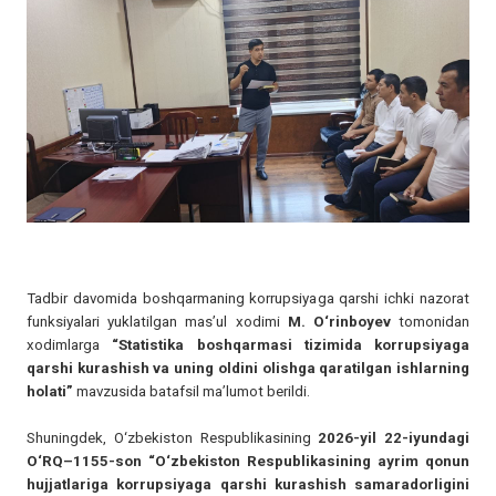
Tadbir davomida boshqarmaning korrupsiyaga qarshi ichki nazorat
funksiyalari yuklatilgan mas’ul xodimi
M. O‘rinboyev
tomonidan
xodimlarga
“Statistika boshqarmasi tizimida korrupsiyaga
qarshi kurashish va uning oldini olishga qaratilgan ishlarning
holati”
mavzusida batafsil ma’lumot berildi.
Shuningdek, O‘zbekiston Respublikasining
2026-yil 22-iyundagi
O‘RQ–1155-son “O‘zbekiston Respublikasining ayrim qonun
hujjatlariga korrupsiyaga qarshi kurashish samaradorligini