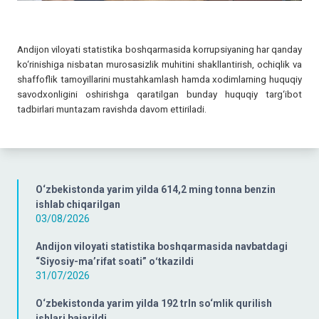
Andijon viloyati statistika boshqarmasida korrupsiyaning har qanday
ko‘rinishiga nisbatan murosasizlik muhitini shakllantirish, ochiqlik va
shaffoflik tamoyillarini mustahkamlash hamda xodimlarning huquqiy
savodxonligini oshirishga qaratilgan bunday huquqiy targ‘ibot
tadbirlari muntazam ravishda davom ettiriladi.
O‘zbekistonda yarim yilda 614,2 ming tonna benzin
ishlab chiqarilgan
03/08/2026
Andijon viloyati statistika boshqarmasida navbatdagi
“Siyosiy-ma’rifat soati” oʻtkazildi
31/07/2026
O‘zbekistonda yarim yilda 192 trln so‘mlik qurilish
ishlari bajarildi