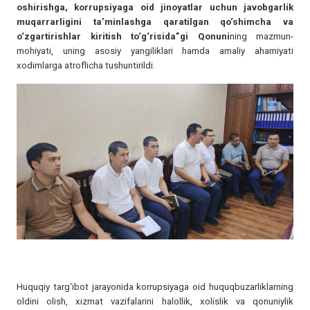
oshirishga, korrupsiyaga oid jinoyatlar uchun javobgarlik
muqarrarligini ta’minlashga qaratilgan qo‘shimcha va
o‘zgartirishlar kiritish to‘g‘risida”gi Qonuni
ning mazmun-
mohiyati, uning asosiy yangiliklari hamda amaliy ahamiyati
xodimlarga atroflicha tushuntirildi.
Huquqiy targ‘ibot jarayonida korrupsiyaga oid huquqbuzarliklarning
oldini olish, xizmat vazifalarini halollik, xolislik va qonuniylik