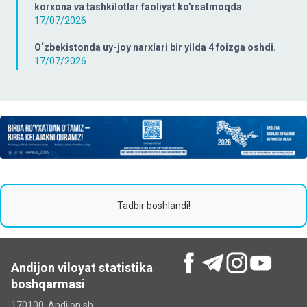
korxona va tashkilotlar faoliyat ko'rsatmoqda
17/07/2026
O‘zbekistonda uy-joy narxlari bir yilda 4 foizga oshdi.
17/07/2026
Tadbir boshlandi!
Andijon viloyat statistika
boshqarmasi
170100, Andijon sh.,