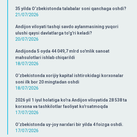
35 yilda O‘zbekistonda talabalar soni qanchaga oshdi?
21/07/2026
Andijon viloyati tashqi savdo aylanmasining yuqori
ulushi qaysi davlatlarga to'g'ri keladi?
20/07/2026
Andijonda 5 oyda 44 049,7 mlrd so'mlik sanoat
mahsulotlari ishlab chiqarildi
18/07/2026
O‘zbekistonda xorijiy kapital ishtirokidagi korxonalar
soni ilk bor 20 mingtadan oshdi
18/07/2026
2026 yil 1 iyul holatiga ko'ra Andijon viloyatida 28 538 ta
korxona va tashkilotlar faoliyat ko'rsatmoqda
17/07/2026
O‘zbekistonda uy-joy narxlari bir yilda 4 foizga oshdi.
17/07/2026