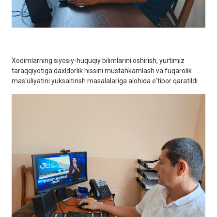
Xodimlarning siyosiy-huquqiy bilimlarini oshirish, yurtimiz
taraqqiyotiga daxldorlik hissini mustahkamlash va fuqarolik
mas'uliyatini yuksaltirish masalalariga alohida e'tibor qaratildi.