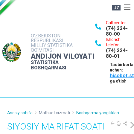
UZ
BOSHQARMA HAQIDA
Call center
(74) 224-
OCHIQ MA'LUMOTLAR
80-00
O'ZBEKISTON
Ishonch
RESPUBLIKASI
NASHRLAR
MILLIY STATISTIKA
telefon
QO'MITASI
(74) 224-
INTERAKTIV XIZMATLAR
ANDIJON VILOYATI
80-01
MATBUOT XIZMATI
STATISTIKA
Tadbirkorla
BOSHQARMASI
uchun:
MUROJAATLAR
hisobot.s
KONTAKTLAR
ga o'tish
Asosiy sahifa
Matbuot xizmati
Boshqarma yangiliklari
SIYOSIY MA'RIFAT SOATI