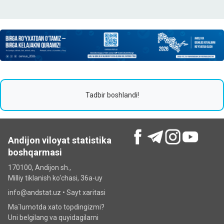
Tadbir boshlandi!
Andijon viloyat statistika
boshqarmasi
170100, Andijon sh.,
Milliy tiklanish ko‘chаsi, 36a-uy
info@andstat.uz •
Sayt xaritasi
Ma`lumotda xato topdingizmi?
Uni belgilang va quyidagilarni