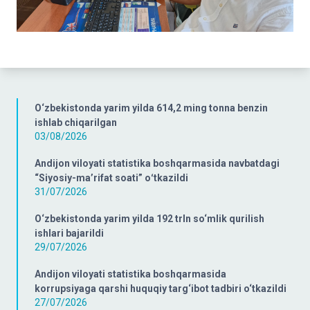
O‘zbekistonda yarim yilda 614,2 ming tonna benzin
ishlab chiqarilgan
03/08/2026
Andijon viloyati statistika boshqarmasida navbatdagi
“Siyosiy-ma’rifat soati” oʻtkazildi
31/07/2026
O‘zbekistonda yarim yilda 192 trln so‘mlik qurilish
ishlari bajarildi
29/07/2026
Andijon viloyati statistika boshqarmasida
korrupsiyaga qarshi huquqiy targ‘ibot tadbiri o‘tkazildi
27/07/2026