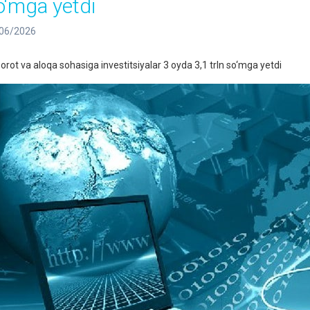
o‘mga yetdi
06/2026
orot va aloqa sohasiga investitsiyalar 3 oyda 3,1 trln so‘mga yetdi