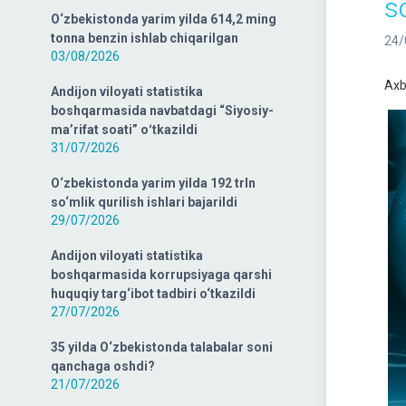
s
O‘zbekistonda yarim yilda 614,2 ming
tonna benzin ishlab chiqarilgan
24/
03/08/2026
Axb
Andijon viloyati statistika
boshqarmasida navbatdagi “Siyosiy-
ma’rifat soati” oʻtkazildi
31/07/2026
O‘zbekistonda yarim yilda 192 trln
so‘mlik qurilish ishlari bajarildi
29/07/2026
Andijon viloyati statistika
boshqarmasida korrupsiyaga qarshi
huquqiy targ‘ibot tadbiri o‘tkazildi
27/07/2026
35 yilda O‘zbekistonda talabalar soni
qanchaga oshdi?
21/07/2026