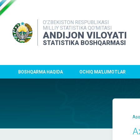
O'ZBEKISTON RESPUBLIKASI
MILLIY STATISTIKA QO'MITASI
ANDIJON VILOYATI
STATISTIKA BOSHQARMASI
BOSHQARMA HAQIDA
OCHIQ MA'LUMOTLAR
Aso
A