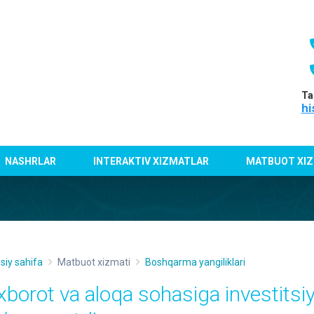
Ta
hi
NASHRLAR
INTERAKTIV XIZMATLAR
MATBUOT XIZ
siy sahifa
Matbuot xizmati
Boshqarma yangiliklari
xborot va aloqa sohasiga investitsiy