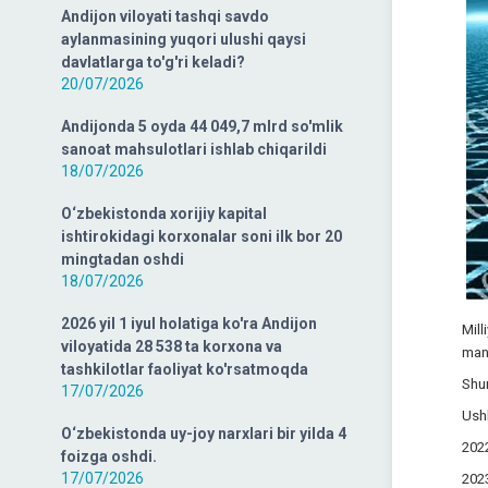
Andijon viloyati tashqi savdo
aylanmasining yuqori ulushi qaysi
davlatlarga to'g'ri keladi?
20/07/2026
Andijonda 5 oyda 44 049,7 mlrd so'mlik
sanoat mahsulotlari ishlab chiqarildi
18/07/2026
O‘zbekistonda xorijiy kapital
ishtirokidagi korxonalar soni ilk bor 20
mingtadan oshdi
18/07/2026
2026 yil 1 iyul holatiga ko'ra Andijon
Mill
viloyatida 28 538 ta korxona va
manb
tashkilotlar faoliyat ko'rsatmoqda
Shun
17/07/2026
Ushb
O‘zbekistonda uy-joy narxlari bir yilda 4
2022
foizga oshdi.
17/07/2026
2023