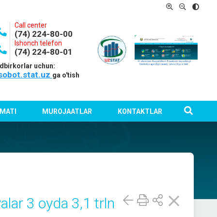
Call center
(74) 224-80-00
Ishonch telefon
(74) 224-80-01
dbirkorlar uchun:
sobot.stat.uz
ga o'tish
MATI
MUROJAATLAR
KONTAKTLAR
alar 3 oyda 3,1 trln