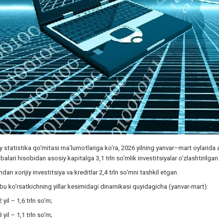
iy statistika qo‘mitasi ma’lumotlariga ko‘ra, 2026 yilning yanvar–mart oylarid
alari hisobidan asosiy kapitalga 3,1 trln so‘mlik investitsiyalar o‘zlashtirilgan
dan xorijiy investitsiya va kreditlar 2,4 trln so‘mni tashkil etgan.
u ko‘rsatkichning yillar kesimidagi dinamikasi quyidagicha (yanvar-mart):
 yil – 1,6 trln so‘m;
 yil – 1,1 trln so‘m;