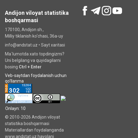
Andijon viloyat statistika
boshqarmasi
170100, Andijon sh.,
Milliy tiklanish ko‘chаsi, 36a-uy
info@andstat.uz •
Sayt xaritasi
Ma`lumotda xato topdingizmi?
Uni belgilang va quyidagilarni
bosing
Ctrl + Enter
Veb-saytdan foydalanish uchun
qo'llanma
Onlayn: 10
© 2010-2026 Andijon viloyat
statistika boshqarmasi
Materiallardan foydalanganda
www.andstat.uz havolani