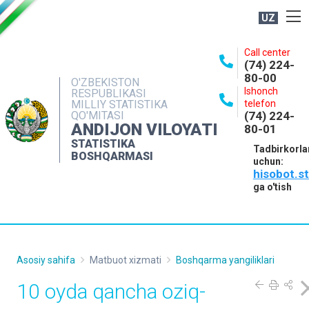
UZ
BOSHQARMA HAQIDA
Call center
(74) 224-
OCHIQ MA'LUMOTLAR
80-00
O'ZBEKISTON
Ishonch
RESPUBLIKASI
NASHRLAR
MILLIY STATISTIKA
telefon
QO'MITASI
(74) 224-
INTERAKTIV XIZMATLAR
ANDIJON VILOYATI
80-01
MATBUOT XIZMATI
STATISTIKA
Tadbirkorla
BOSHQARMASI
uchun:
MUROJAATLAR
hisobot.s
KONTAKTLAR
ga o'tish
Asosiy sahifa
Matbuot xizmati
Boshqarma yangiliklari
10 oyda qancha oziq-