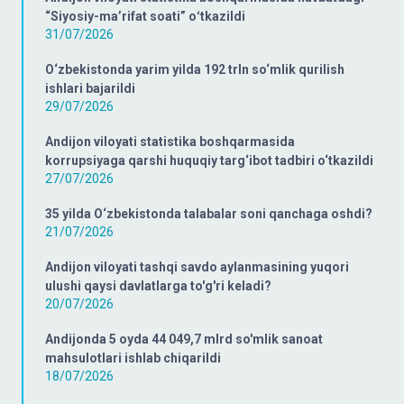
“Siyosiy-ma’rifat soati” oʻtkazildi
31/07/2026
O‘zbekistonda yarim yilda 192 trln so‘mlik qurilish
ishlari bajarildi
29/07/2026
Andijon viloyati statistika boshqarmasida
korrupsiyaga qarshi huquqiy targ‘ibot tadbiri o‘tkazildi
27/07/2026
35 yilda O‘zbekistonda talabalar soni qanchaga oshdi?
21/07/2026
Andijon viloyati tashqi savdo aylanmasining yuqori
ulushi qaysi davlatlarga to'g'ri keladi?
20/07/2026
Andijonda 5 oyda 44 049,7 mlrd so'mlik sanoat
mahsulotlari ishlab chiqarildi
18/07/2026