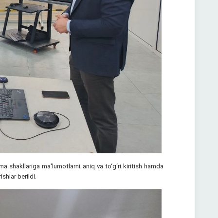
oma shakllariga ma'lumotlarni aniq va to‘g‘ri kiritish hamda
shlar berildi.