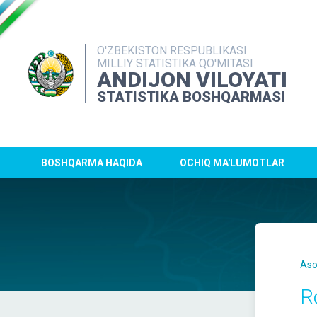
O'ZBEKISTON RESPUBLIKASI
MILLIY STATISTIKA QO'MITASI
ANDIJON VILOYATI
STATISTIKA BOSHQARMASI
BOSHQARMA HAQIDA
OCHIQ MA'LUMOTLAR
Aso
R