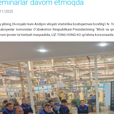
eminarlar davom etmoqda
11/2025
y yilning 26-noyabr kuni Andijon viloyati statistika boshqarmasi boshlig‘i N.
aboyevlar tomonidan O‘zbekiston Respublikasi Prezidentining “Aholi va qishlo
moni ijrosini ta’minlash maqsadida, UZ-TONG HONG KO qo‘shma korxonasida o‘