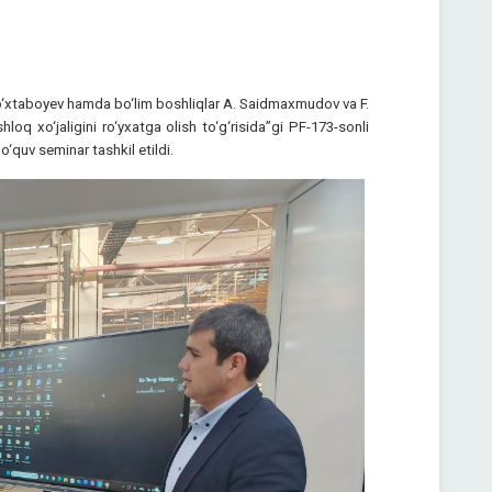
 To‘xtaboyev hamda bo‘lim boshliqlar A. Saidmaxmudov va F.
q xo‘jaligini ro‘yxatga olish to‘g‘risida”gi PF-173-sonli
quv seminar tashkil etildi.