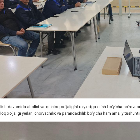
ilish davomida aholini va qishloq xo‘jaligini ro‘yxatga olish bo‘yicha so‘rovn
loq xo‘jaligi yerlari, chorvachilik va parandachilik bo‘yicha ham amaliy tushuntiri