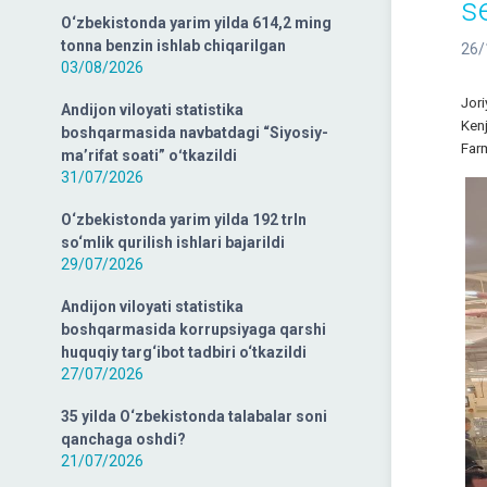
s
O‘zbekistonda yarim yilda 614,2 ming
tonna benzin ishlab chiqarilgan
26/
03/08/2026
Jori
Andijon viloyati statistika
Kenj
boshqarmasida navbatdagi “Siyosiy-
Far
ma’rifat soati” oʻtkazildi
31/07/2026
O‘zbekistonda yarim yilda 192 trln
so‘mlik qurilish ishlari bajarildi
29/07/2026
Andijon viloyati statistika
boshqarmasida korrupsiyaga qarshi
huquqiy targ‘ibot tadbiri o‘tkazildi
27/07/2026
35 yilda O‘zbekistonda talabalar soni
qanchaga oshdi?
21/07/2026