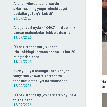
Andijon viloyati tashqi savdo
aylanmasining yuqori ulushi qaysi
davlatlarga to'g'ri keladi?
20/07/2026
Andijonda 5 oyda 44 049,7 mlrd so'mlik
sanoat mahsulotlari ishlab chiqarildi
18/07/2026
O‘zbekistonda xorijiy kapital
ishtirokidagi korxonalar soni ilk bor 20
mingtadan oshdi
18/07/2026
2026 yil 1 iyul holatiga ko'ra Andijon
viloyatida 28 538 ta korxona va
tashkilotlar faoliyat ko'rsatmoqda
Yig‘
17/07/2026
qish
O‘zbekistonda uy-joy narxlari bir yilda 4
foizga oshdi.
17/07/2026