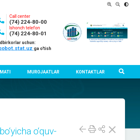
Call center
(74) 224-80-00
Ishonch telefon
(74) 224-80-01
dbirkorlar uchun:
sobot.stat.uz
ga o'tish
MATI
MUROJAATLAR
KONTAKTLAR
bo‘yicha o‘quv-