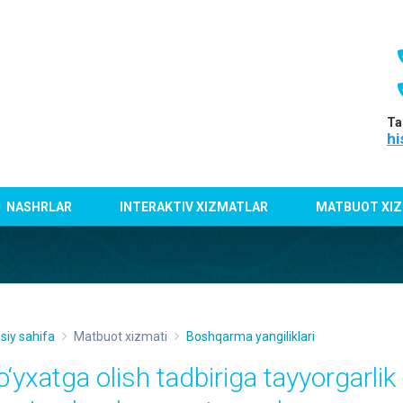
Ta
hi
NASHRLAR
INTERAKTIV XIZMATLAR
MATBUOT XIZ
siy sahifa
Matbuot xizmati
Boshqarma yangiliklari
o‘yxatga olish tadbiriga tayyorgarlik 