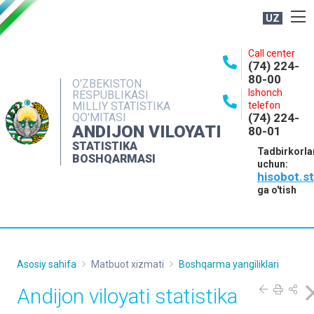
UZ
BOSHQARMA HAQIDA
Call center
(74) 224-
OCHIQ MA'LUMOTLAR
80-00
O'ZBEKISTON
Ishonch
RESPUBLIKASI
NASHRLAR
MILLIY STATISTIKA
telefon
QO'MITASI
(74) 224-
INTERAKTIV XIZMATLAR
ANDIJON VILOYATI
80-01
MATBUOT XIZMATI
STATISTIKA
Tadbirkorla
BOSHQARMASI
uchun:
MUROJAATLAR
hisobot.s
KONTAKTLAR
ga o'tish
Asosiy sahifa
Matbuot xizmati
Boshqarma yangiliklari
Andijon viloyati statistika