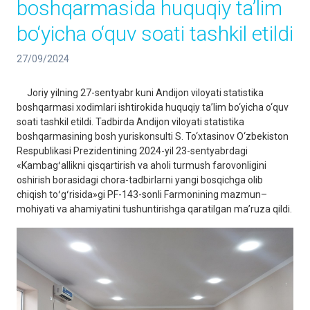
boshqarmasida huquqiy ta’lim
bo‘yicha o‘quv soati tashkil etildi
27/09/2024
Joriy yilning 27-sentyabr kuni Andijon viloyati statistika
boshqarmasi xodimlari ishtirokida huquqiy ta’lim bo‘yicha o‘quv
soati tashkil etildi. Tadbirda Andijon viloyati statistika
boshqarmasining bosh yuriskonsulti S. To‘xtasinov O‘zbekiston
Respublikasi Prezidentining 2024-yil 23-sentyabrdagi
«Kambagʻallikni qisqartirish va aholi turmush farovonligini
oshirish borasidagi chora-tadbirlarni yangi bosqichga olib
chiqish toʻgʻrisida»gi PF-143-sonli Farmonining mazmun–
mohiyati va ahamiyatini tushuntirishga qaratilgan ma’ruza qildi.