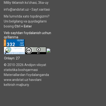
Milliy tiklanish ko‘chаsi, 36a-uy
info@andstat.uz •
Sayt xaritasi
Ma`lumotda xato topdingizmi?
Uni belgilang va quyidagilarni
bosing
Ctrl + Enter
Veb-saytdan foydalanish uchun
qo'llanma
Onlayn: 27
© 2010-2026 Andijon viloyat
statistika boshqarmasi
Materiallardan foydalanganda
www.andstat.uz havolani
keltirish majburiy.