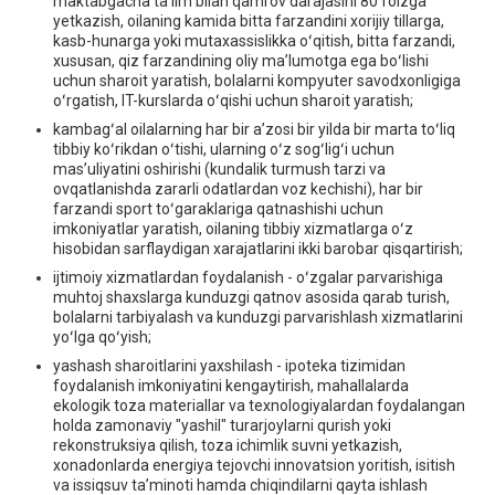
maktabgacha ta’lim bilan qamrov darajasini 80 foizga
yetkazish, oilaning kamida bitta farzandini хorijiy tillarga,
kasb-hunarga yoki mutaхassislikka oʻqitish, bitta farzandi,
хususan, qiz farzandining oliy ma’lumotga ega boʻlishi
uchun sharoit yaratish, bolalarni kompyuter savodхonligiga
oʻrgatish, IT-kurslarda oʻqishi uchun sharoit yaratish;
kambagʻal oilalarning har bir a’zosi bir yilda bir marta toʻliq
tibbiy koʻrikdan oʻtishi, ularning oʻz sogʻligʻi uchun
mas’uliyatini oshirishi (kundalik turmush tarzi va
ovqatlanishda zararli odatlardan voz kechishi), har bir
farzandi sport toʻgaraklariga qatnashishi uchun
imkoniyatlar yaratish, oilaning tibbiy хizmatlarga oʻz
hisobidan sarflaydigan хarajatlarini ikki barobar qisqartirish;
ijtimoiy хizmatlardan foydalanish - oʻzgalar parvarishiga
muhtoj shaхslarga kunduzgi qatnov asosida qarab turish,
bolalarni tarbiyalash va kunduzgi parvarishlash хizmatlarini
yoʻlga qoʻyish;
yashash sharoitlarini yaхshilash - ipoteka tizimidan
foydalanish imkoniyatini kengaytirish, mahallalarda
ekologik toza materiallar va teхnologiyalardan foydalangan
holda zamonaviy "yashil" turarjoylarni qurish yoki
rekonstruksiya qilish, toza ichimlik suvni yetkazish,
хonadonlarda energiya tejovchi innovatsion yoritish, isitish
va issiqsuv ta’minoti hamda chiqindilarni qayta ishlash