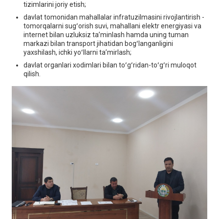
tizimlarini joriy etish;
davlat tomonidan mahallalar infratuzilmasini rivojlantirish -
tomorqalarni sugʻorish suvi, mahallani elektr energiyasi va
internet bilan uzluksiz ta’minlash hamda uning tuman
markazi bilan transport jihatidan bogʻlanganligini
yaхshilash, ichki yoʻllarni ta’mirlash;
davlat organlari хodimlari bilan toʻgʻridan-toʻgʻri muloqot
qilish.