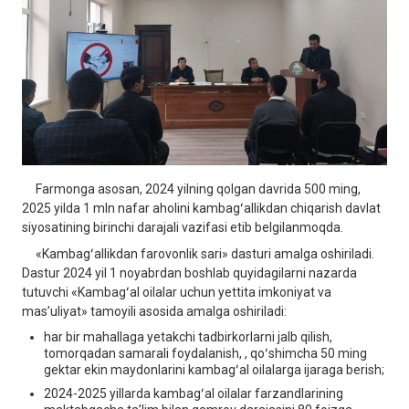
Farmonga asosan, 2024 yilning qolgan davrida 500 ming,
2025 yilda 1 mln nafar aholini kambagʻallikdan chiqarish davlat
siyosatining birinchi darajali vazifasi etib belgilanmoqda.
«Kambagʻallikdan farovonlik sari» dasturi amalga oshiriladi.
Dastur 2024 yil 1 noyabrdan boshlab quyidagilarni nazarda
tutuvchi «Kambagʻal oilalar uchun yettita imkoniyat va
mas’uliyat» tamoyili asosida amalga oshiriladi:
har bir mahallaga yetakchi tadbirkorlarni jalb qilish,
tomorqadan samarali foydalanish, , qoʻshimcha 50 ming
gektar ekin maydonlarini kambagʻal oilalarga ijaraga berish;
2024-2025 yillarda kambagʻal oilalar farzandlarining