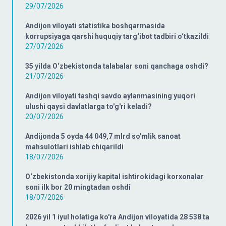
29/07/2026
Andijon viloyati statistika boshqarmasida
korrupsiyaga qarshi huquqiy targ‘ibot tadbiri o‘tkazildi
27/07/2026
35 yilda O‘zbekistonda talabalar soni qanchaga oshdi?
21/07/2026
Andijon viloyati tashqi savdo aylanmasining yuqori
ulushi qaysi davlatlarga to'g'ri keladi?
20/07/2026
Andijonda 5 oyda 44 049,7 mlrd so'mlik sanoat
mahsulotlari ishlab chiqarildi
18/07/2026
O‘zbekistonda xorijiy kapital ishtirokidagi korxonalar
soni ilk bor 20 mingtadan oshdi
18/07/2026
2026 yil 1 iyul holatiga ko'ra Andijon viloyatida 28 538 ta