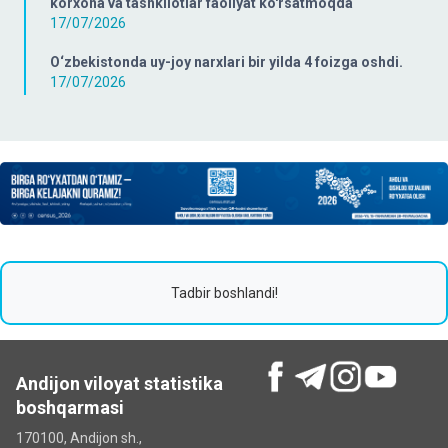
korxona va tashkilotlar faoliyat ko'rsatmoqda
17/07/2026
O‘zbekistonda uy-joy narxlari bir yilda 4 foizga oshdi.
17/07/2026
Tadbir boshlandi!
Andijon viloyat statistika
boshqarmasi
170100, Andijon sh.,