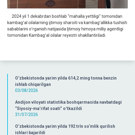
2024 yil 1 dekabrdan boshlab "mahalla yettiligi" tomonidan
kambagʻal oilalarning ijtimoiy sharoiti va kambagʻallikka tushish
sabablarini oʻrganish natijasida Ijtimoiy himoya milliy agentligi
tomonidan Kambagʻal oilalar reyestri shakllantiriladi.
O‘zbekistonda yarim yilda 614,2 ming tonna benzin
ishlab chiqarilgan
03/08/2026
Andijon viloyati statistika boshqarmasida navbatdagi
“Siyosiy-ma’rifat soati” oʻtkazildi
31/07/2026
O‘zbekistonda yarim yilda 192 trln so‘mlik qurilish
ishlari bajarildi