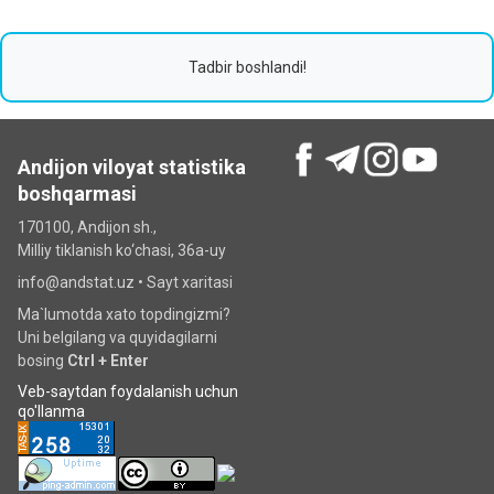
Tadbir boshlandi!
Andijon viloyat statistika
boshqarmasi
170100, Andijon sh.,
Milliy tiklanish ko‘chаsi, 36a-uy
info@andstat.uz •
Sayt xaritasi
Ma`lumotda xato topdingizmi?
Uni belgilang va quyidagilarni
bosing
Ctrl + Enter
Veb-saytdan foydalanish uchun
qo'llanma