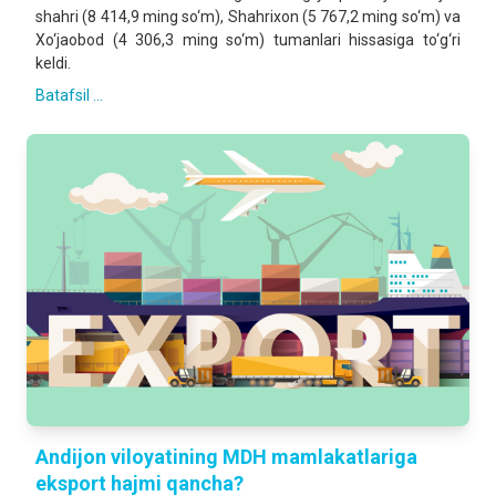
shahri (8 414,9 ming so‘m), Shahrixon (5 767,2 ming so‘m) va
Xo‘jaobod (4 306,3 ming so‘m) tumanlari hissasiga to‘g‘ri
keldi.
Batafsil ...
Andijon viloyatining MDH mamlakatlariga
eksport hajmi qancha?