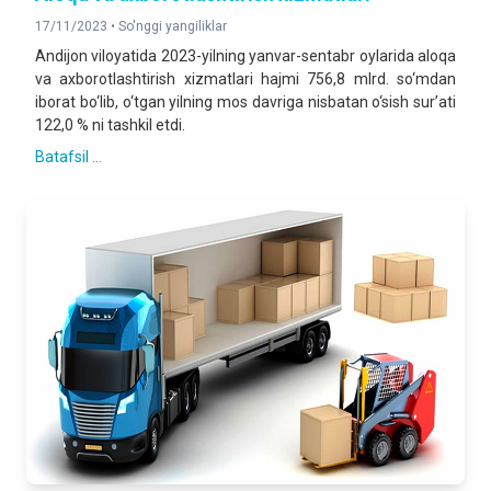
17/11/2023 •
So'nggi yangiliklar
Andijon viloyatida 2023-yilning yanvar-sentabr oylarida aloqa
va axborotlashtirish xizmatlari hajmi 756,8 mlrd. so‘mdan
iborat bo‘lib, o‘tgan yilning mos davriga nisbatan o‘sish sur’ati
122,0 % ni tashkil etdi.
Batafsil ...