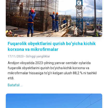
Fuqarolik obyektlarini qurish bo‘yicha kichik
korxona va mikrofirmalar
17/11/2023 •
So'nggi yangiliklar
Andijon viloyatida 2023-yilning yanvar-sentabr oylarida
fuqarolik obyektlarini qurish bo‘yicha kichik korxona va
mikrofirmalar hissasiga to‘g‘ri kelgan ulush 88,2 % ni tashkil
etdi.
Batafsil ...