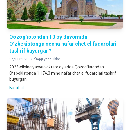
Qozogʻistondan 10 oy davomida
Oʻzbekistonga necha nafar chet el fuqarolari
tashrif buyurgan?
17/11/2023 •
So'nggi yangiliklar
2023-yilning yanvar-oktabr oylarida Qozogʻistondan
Oʻzbekistonga 1 174,3 ming nafar chet el fuqarolari tashrif
buyurgan.
Batafsil ...