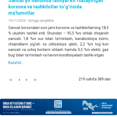
Sanoat yoʻnalishida faoliyat koʻrsatayotgan
korxona va tashkilotlar toʻgʻrisida
maʼlumotlar
15/11/2023 •
So'nggi yangiliklar
Sanoat korxonalari soni jami korxona va tashkilotlarning 18,5
% ulushini tashkil etdi. Shundan – 95,5 %ni ishlab chiqarish
sanoati, 1,8 %ni suv bilan ta’minlash, kanalizatsiya tizimi,
chiqindilarni yig‘ish va utilizatsiya qilish, 2,2 %ni tog‘-kon
sanoati va ochiq konlarni ishlash hamda 0,5 %ni elektr, gaz
bug‘ bilan ta’minlash va havoni konditsiyalash tashki etgan.
Batafsil ...
219-sahifa 389 dan