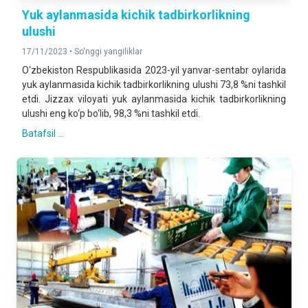
Yuk aylanmasida kichik tadbirkorlikning
ulushi
17/11/2023 •
So'nggi yangiliklar
O‘zbekiston Respublikasida 2023-yil yanvar-sentabr oylarida
yuk aylanmasida kichik tadbirkorlikning ulushi 73,8 %ni tashkil
etdi. Jizzax viloyati yuk aylanmasida kichik tadbirkorlikning
ulushi eng ko‘p bo‘lib, 98,3 %ni tashkil etdi.
Batafsil ...