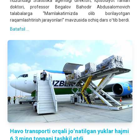
huzuridagi Statistika agentligi direktori, iqtisodiyot fanlari
doktori, professor Begalov Bahodir Abdusalomovich
talabalarga “Mamlakatimizda olib borilayotgan
raqamlashtirish jarayonlari” mavzusida ochiq dars oʻtib berdi.
Batafsil ...
Havo transporti orqali joʻnatilgan yuklar hajmi
6,3 ming tonnani tashkil etdi