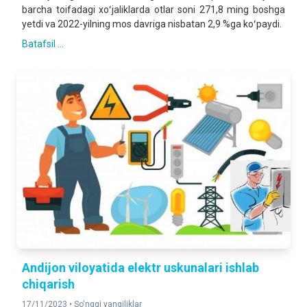
barcha toifadagi xoʻjaliklarda otlar soni 271,8 ming boshga
yetdi va 2022-yilning mos davriga nisbatan 2,9 %ga koʻpaydi.
Batafsil ...
Andijon viloyatida elektr uskunalari ishlab
chiqarish
17/11/2023 •
So'nggi yangiliklar