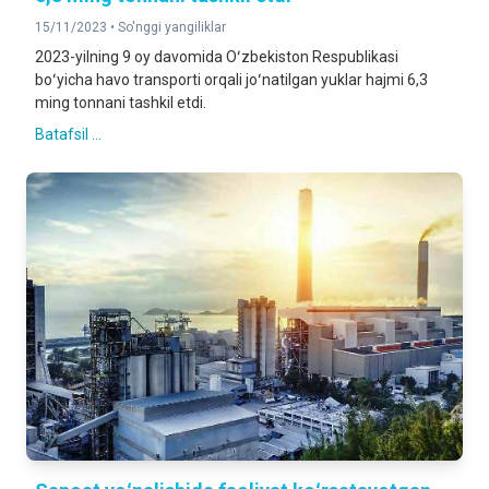
15/11/2023 •
So'nggi yangiliklar
2023-yilning 9 oy davomida Oʻzbekiston Respublikasi
boʻyicha havo transporti orqali joʻnatilgan yuklar hajmi 6,3
ming tonnani tashkil etdi.
Batafsil ...