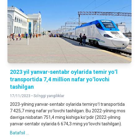
2023 yil yanvar-sentabr oylarida temir yoʻl
transportida 7,4 million nafar yoʻlovchi
tashilgan
17/11/2023 •
So'nggi yangiliklar
2023-yilning yanvar-sentabr oylarida temiryoʻl transportida
7 425,7 ming nafar yoʻlovchi tashilgan. Bu 2022-yilning mos
davriga nisbatan 751,4 ming kishiga koʻpdir (2022-yilning
yanvar-sentabr oylarida 6 674,3 ming yoʻlovchi tashilgan).
Batafsil ...