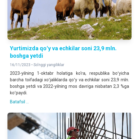
Yurtimizda qoʻy va echkilar soni 23,9 mln.
boshga yetdi
16/11/2023 •
So'nggi yangiliklar
2023-yilning 1-oktabr holatiga ko‘ra, respublika boʻyicha
barcha toifadagi xoʻjaliklarda qoʻy va echkilar soni 23,9 mln.
boshga yetdi va 2022-yilning mos davriga nisbatan 2,3 %ga
koʻpaydi.
Batafsil ...