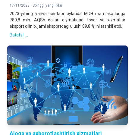
17/11/2023 •
So'nggi yangiliklar
2023-yilning yanvar-sentabr oylarida MDH mamlakatlariga
780,8 mln. AQSh dollari qiymatidagi tovar va xizmatlar
eksport qilinib, jami eksportdagi ulushi 89,8 % ini tashkil etdi.
Batafsil ...
Aloqa va axborotlashtirish xizmatlari