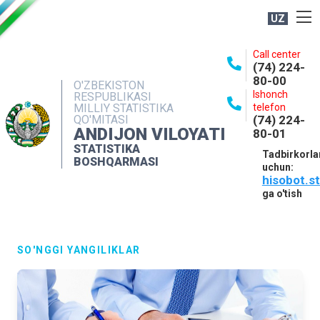
UZ
BOSHQARMA HAQIDA
Call center
(74) 224-
OCHIQ MA'LUMOTLAR
80-00
O'ZBEKISTON
Ishonch
RESPUBLIKASI
NASHRLAR
MILLIY STATISTIKA
telefon
QO'MITASI
(74) 224-
INTERAKTIV XIZMATLAR
ANDIJON VILOYATI
80-01
MATBUOT XIZMATI
STATISTIKA
Tadbirkorla
BOSHQARMASI
uchun:
MUROJAATLAR
hisobot.s
KONTAKTLAR
ga o'tish
SO'NGGI YANGILIKLAR