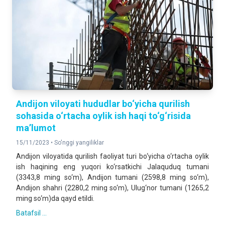
Andijon viloyati hududlar bo‘yicha qurilish
sohasida o‘rtacha oylik ish haqi to‘g‘risida
ma’lumot
15/11/2023 •
So'nggi yangiliklar
Andijon viloyatida qurilish faoliyat turi bo‘yicha o‘rtacha oylik
ish haqining eng yuqori ko‘rsatkichi Jalaquduq tumani
(3343,8 ming so‘m), Andijon tumani (2598,8 ming so‘m),
Andijon shahri (2280,2 ming so‘m), Ulug‘nor tumani (1265,2
ming so‘m)da qayd etildi.
Batafsil ...