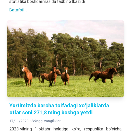
statistika boshqarmasida tadbir o‘tkazildi.
Batafsil ...
Yurtimizda barcha toifadagi xoʻjaliklarda
otlar soni 271,8 ming boshga yetdi
17/11/2023 •
So'nggi yangiliklar
2023-yilning 1-oktabr holatiga ko‘ra, respublika boʻyicha