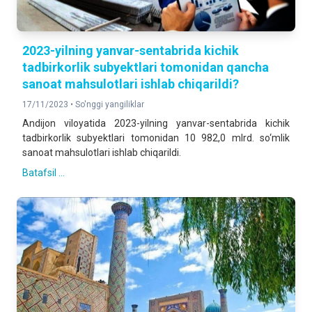
2023-yilning yanvar-sentabrida kichik
tadbirkorlik subyektlari tomonidan qancha
sanoat mahsulotlari ishlab chiqarildi?
17/11/2023 •
So'nggi yangiliklar
Andijon viloyatida 2023-yilning yanvar-sentabrida kichik
tadbirkorlik subyektlari tomonidan 10 982,0 mlrd. so‘mlik
sanoat mahsulotlari ishlab chiqarildi.
Batafsil ...