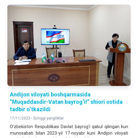
Andijon viloyati boshqarmasida
“Muqaddasdir-Vatan bayrog‘i!” shiori ostida
tadbir o‘tkazildi
17/11/2023 •
So'nggi yangiliklar
O‘zbekiston Respublikasi Davlat bayrog‘i qabul qilingan kun
munosabati bilan 2023-yil 17-noyabr kuni Andijon viloyati