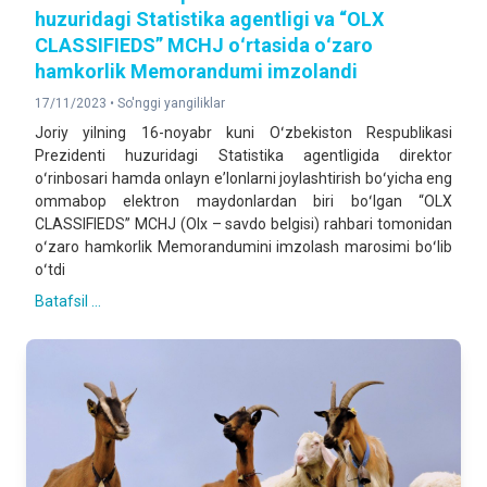
huzuridagi Statistika agentligi va “OLX
CLASSIFIEDS” MCHJ oʻrtasida oʻzaro
hamkorlik Memorandumi imzolandi
17/11/2023 •
So'nggi yangiliklar
Joriy yilning 16-noyabr kuni Oʻzbekiston Respublikasi
Prezidenti huzuridagi Statistika agentligida direktor
oʻrinbosari hamda onlayn eʼlonlarni joylashtirish boʻyicha eng
ommabop elektron maydonlardan biri boʻlgan “OLX
CLASSIFIEDS” MCHJ (Olx – savdo belgisi) rahbari tomonidan
oʻzaro hamkorlik Memorandumini imzolash marosimi boʻlib
oʻtdi
Batafsil ...