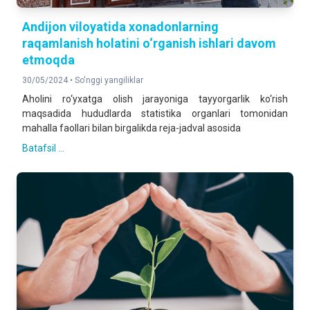
Andijon viloyatida хonadonlarning
raqamlanish holatini o‘rganish ishlari davom
etmoqda
30/05/2024 •
So'nggi yangiliklar
Aholini ro‘yxatga olish jarayoniga tayyorgarlik ko‘rish
maqsadida hududlarda statistika organlari tomonidan
mahalla faollari bilan birgalikda reja-jadval asosida
Batafsil ...