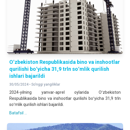
Oʻzbekiston Respublikasida bino va inshootlar
qurilishi boʻyicha 31,9 trln soʻmlik qurilish
ishlari bajarildi
30/05/2024 •
So'nggi yangiliklar
2024-yilning yanvar-aprel oylarida Oʻzbekiston
Respublikasida bino va inshootlar qurilishi boʻyicha 31,9 trln
soʻmlik qurilish ishlari bajarildi.
Batafsil ...