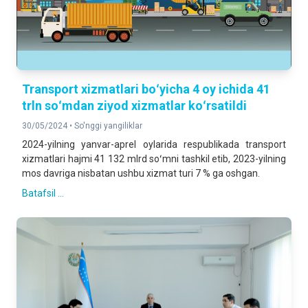
Transport xizmatlari boʻyicha 4 oy ichida 41
trln soʻmdan ziyod xizmatlar koʻrsatildi
30/05/2024 •
So'nggi yangiliklar
2024-yilning yanvar-aprel oylarida respublikada transport
xizmatlari hajmi 41 132 mlrd soʻmni tashkil etib, 2023-yilning
mos davriga nisbatan ushbu xizmat turi 7 % ga oshgan.
Batafsil ...