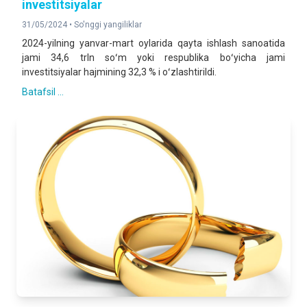
investitsiyalar
31/05/2024 •
So'nggi yangiliklar
2024-yilning yanvar-mart oylarida qayta ishlash sanoatida
jami 34,6 trln soʻm yoki respublika boʻyicha jami
investitsiyalar hajmining 32,3 % i oʻzlashtirildi.
Batafsil ...