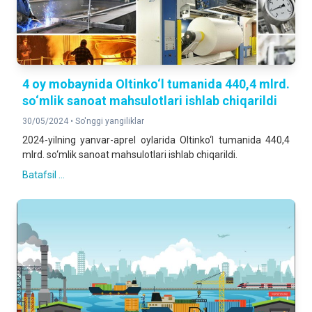
4 oy mobaynida Oltinko‘l tumanida 440,4 mlrd.
so‘mlik sanoat mahsulotlari ishlab chiqarildi
30/05/2024 •
So'nggi yangiliklar
2024-yilning yanvar-aprel oylarida Oltinko‘l tumanida 440,4
mlrd. so‘mlik sanoat mahsulotlari ishlab chiqarildi.
Batafsil ...