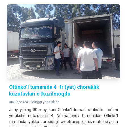
Oltinko‘l tumanida 4- tr (yat) choraklik
kuzatuvlari o'tkazilmoqda
30/05/2024 •
So'nggi yangiliklar
Joriy yilning 30-may kuni Oltinko‘l tumani statistika bo‘limi
yetakchi mutaxassisi B. Ne'matjonov tomonidan Oltinko‘l
tumanida yakka tartibdagi avtotransport xizmati bo‘yicha