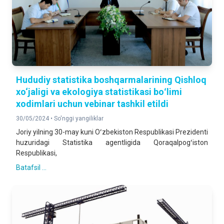
Hududiy statistika boshqarmalarining Qishloq
xo‘jaligi va ekologiya statistikasi boʻlimi
xodimlari uchun vebinar tashkil etildi
30/05/2024 •
So'nggi yangiliklar
Joriy yilning 30-may kuni Oʻzbekiston Respublikasi Prezidenti
huzuridagi Statistika agentligida Qoraqalpogʻiston
Respublikasi,
Batafsil ...