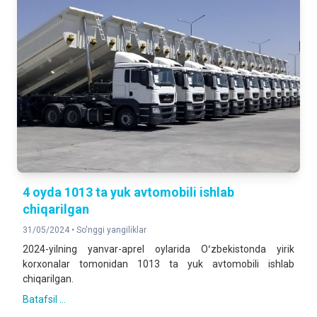
4 oyda 1013 ta yuk avtomobili ishlab
chiqarilgan
31/05/2024 •
So'nggi yangiliklar
2024-yilning yanvar-aprel oylarida Oʻzbekistonda yirik
korxonalar tomonidan 1013 ta yuk avtomobili ishlab
chiqarilgan.
Batafsil ...