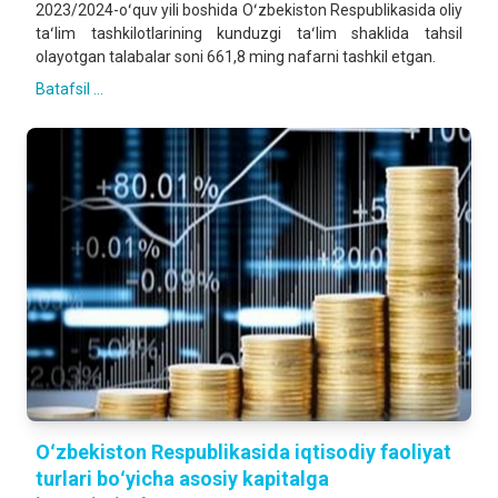
2023/2024-oʻquv yili boshida Oʻzbekiston Respublikasida oliy
taʻlim tashkilotlarining kunduzgi taʻlim shaklida tahsil
olayotgan talabalar soni 661,8 ming nafarni tashkil etgan.
Batafsil ...
Oʻzbekiston Respublikasida iqtisodiy faoliyat
turlari boʻyicha asosiy kapitalga