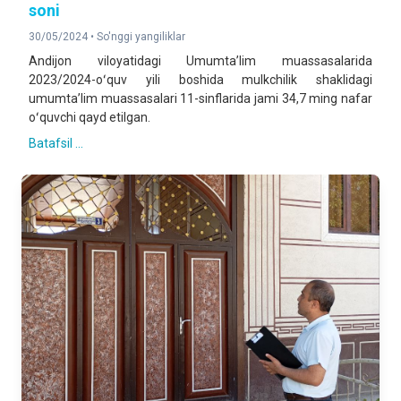
soni
30/05/2024 •
So'nggi yangiliklar
Andijon viloyatidagi Umumtaʼlim muassasalarida
2023/2024-oʻquv yili boshida mulkchilik shaklidagi
umumtaʼlim muassasalari 11-sinflarida jami 34,7 ming nafar
oʻquvchi qayd etilgan.
Batafsil ...