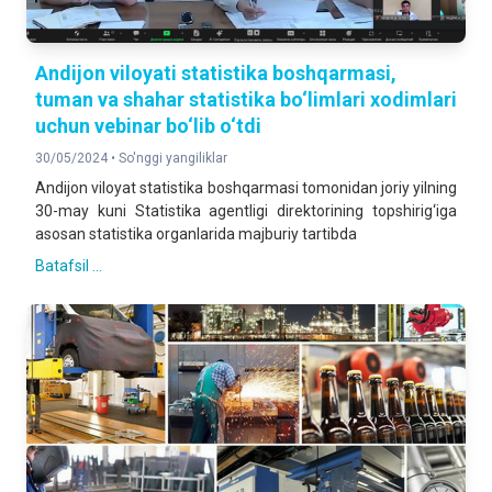
Andijon viloyati statistika boshqarmasi,
tuman va shahar statistika bo‘limlari xodimlari
uchun vebinar bo‘lib o‘tdi
30/05/2024 •
So'nggi yangiliklar
Andijon viloyat statistika boshqarmasi tomonidan joriy yilning
30-may kuni Statistika agentligi direktorining topshirig‘iga
asosan statistika organlarida majburiy tartibda
Batafsil ...