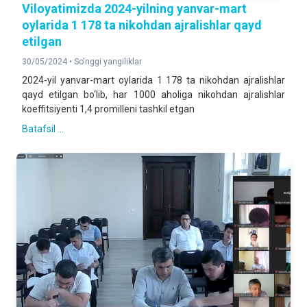
Viloyatimizda 2024-yilning yanvar-mart
oylarida 1 178 ta nikohdan ajralishlar qayd
etilgan
30/05/2024 •
So'nggi yangiliklar
2024-yil yanvar-mart oylarida 1 178 ta nikohdan ajralishlar
qayd etilgan bo‘lib, har 1000 aholiga nikohdan ajralishlar
koeffitsiyenti 1,4 promilleni tashkil etgan
Batafsil ...