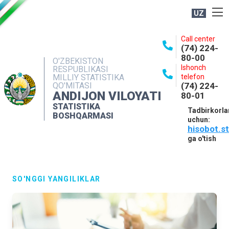
UZ
BOSHQARMA HAQIDA
Call center
(74) 224-
OCHIQ MA'LUMOTLAR
80-00
O'ZBEKISTON
Ishonch
RESPUBLIKASI
NASHRLAR
MILLIY STATISTIKA
telefon
QO'MITASI
(74) 224-
INTERAKTIV XIZMATLAR
ANDIJON VILOYATI
80-01
MATBUOT XIZMATI
STATISTIKA
Tadbirkorla
BOSHQARMASI
uchun:
MUROJAATLAR
hisobot.s
KONTAKTLAR
ga o'tish
SO'NGGI YANGILIKLAR