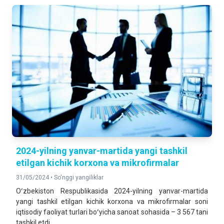
2024-yilning yanvar-martida yangi tashkil
etilgan kichik korxona va mikrofirmalar
31/05/2024 •
So'nggi yangiliklar
Oʻzbekiston Respublikasida 2024-yilning yanvar-martida
yangi tashkil etilgan kichik korxona va mikrofirmalar soni
iqtisodiy faoliyat turlari boʻyicha sanoat sohasida – 3 567 tani
tashkil etdi.