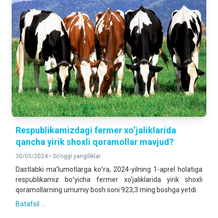
Respublikamizdagi fermer xo‘jaliklarida
qancha yirik shoxli qoramollar mavjud?
30/05/2024 •
So'nggi yangiliklar
Dastlabki maʼlumotlarga koʻra, 2024-yilning 1-aprel holatiga
respublikamiz boʻyicha fermer xo‘jaliklarida yirik shoxli
qoramollarning umumiy bosh soni 923,3 ming boshga yetdi.
Batafsil ...