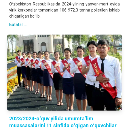
Oʻzbekiston Respublikasida 2024-yilning yanvar-mart oyida
yirik korxonalar tomonidan 106 972,3 tonna polietilen ishlab
chiqarilgan boʻlib,
Batafsil ...
2023/2024-oʻquv yilida umumtaʼlim
muassasalarini 11 sinfida oʻqigan oʻquvchilar