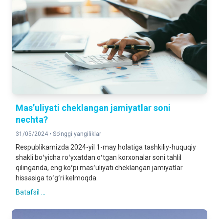
Mas’uliyati cheklangan jamiyatlar soni
nechta?
31/05/2024 •
So'nggi yangiliklar
Respublikamizda 2024-yil 1-may holatiga tashkiliy-huquqiy
shakli boʻyicha roʻyxatdan oʻtgan korxonalar soni tahlil
qilinganda, eng koʻpi masʻuliyati cheklangan jamiyatlar
hissasiga toʻgʻri kelmoqda.
Batafsil ...