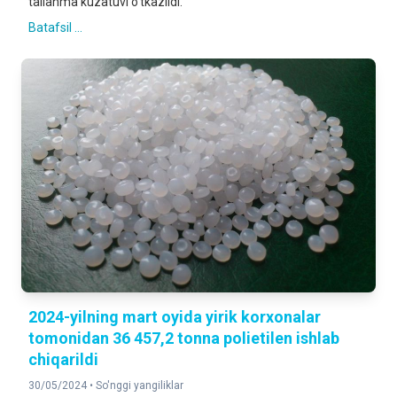
tallanma kuzatuvi o‘tkazildi.
Batafsil ...
2024-yilning mart oyida yirik korxonalar
tomonidan 36 457,2 tonna polietilen ishlab
chiqarildi
30/05/2024 •
So'nggi yangiliklar