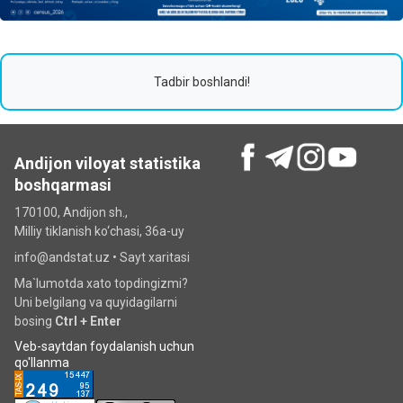
Tadbir boshlandi!
Andijon viloyat statistika
boshqarmasi
170100, Andijon sh.,
Milliy tiklanish ko‘chаsi, 36a-uy
info@andstat.uz •
Sayt xaritasi
Ma`lumotda xato topdingizmi?
Uni belgilang va quyidagilarni
bosing
Ctrl + Enter
Veb-saytdan foydalanish uchun
qo'llanma