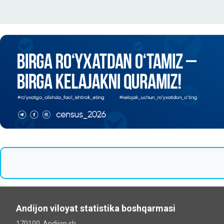
Andijon viloyat statistika boshqarmasi
170100, Andijon sh.,