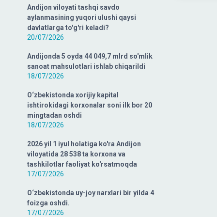
Andijon viloyati tashqi savdo
aylanmasining yuqori ulushi qaysi
davlatlarga to'g'ri keladi?
20/07/2026
Andijonda 5 oyda 44 049,7 mlrd so'mlik
sanoat mahsulotlari ishlab chiqarildi
18/07/2026
O‘zbekistonda xorijiy kapital
ishtirokidagi korxonalar soni ilk bor 20
mingtadan oshdi
18/07/2026
2026 yil 1 iyul holatiga ko'ra Andijon
viloyatida 28 538 ta korxona va
tashkilotlar faoliyat ko'rsatmoqda
17/07/2026
O‘zbekistonda uy-joy narxlari bir yilda 4
foizga oshdi.
17/07/2026