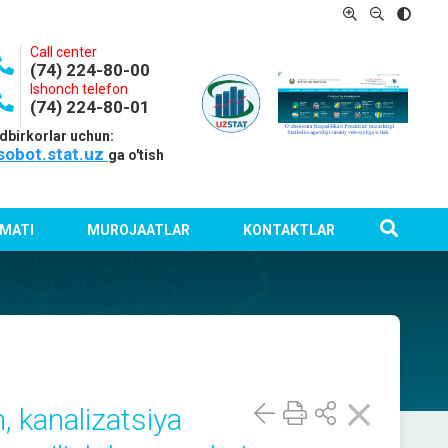
Call center
(74) 224-80-00
Ishonch telefon
(74) 224-80-01
dbirkorlar uchun:
sobot.stat.uz
ga o'tish
MATI
MUROJAATLAR
KONTAKTLAR
h, kanalizatsiya