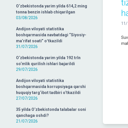
ti
O‘zbekistonda yarim yilda 614,2 ming
h
tonna benzin ishlab chiqarilgan
03/08/2026
11/
Andijon viloyati statistika
boshqarmasida navbatdagi “Siyosiy-
Suv
ma’rifat soati” oʻtkazildi
mah
31/07/2026
O‘zbekistonda yarim yilda 192 trln
so‘mlik qurilish ishlari bajarildi
29/07/2026
Andijon viloyati statistika
boshqarmasida korrupsiyaga qarshi
huquqiy targ‘ibot tadbiri o‘tkazildi
27/07/2026
35 yilda O‘zbekistonda talabalar soni
qanchaga oshdi?
21/07/2026