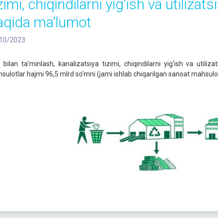
zimi, chiqindilarni yig‘ish va utilizats
aqida ma’lumot
10/2023
 bilan ta’minlash, kanalizatsiya tizimi, chiqindilarni yig‘ish va utiliz
sulotlar hajmi 96,5 mlrd so‘mni (jami ishlab chiqarilgan sanoat mahsulotla