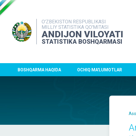
O'ZBEKISTON RESPUBLIKASI
MILLIY STATISTIKA QO'MITASI
ANDIJON VILOYATI
STATISTIKA BOSHQARMASI
BOSHQARMA HAQIDA
OCHIQ MA'LUMOTLAR
Aso
A