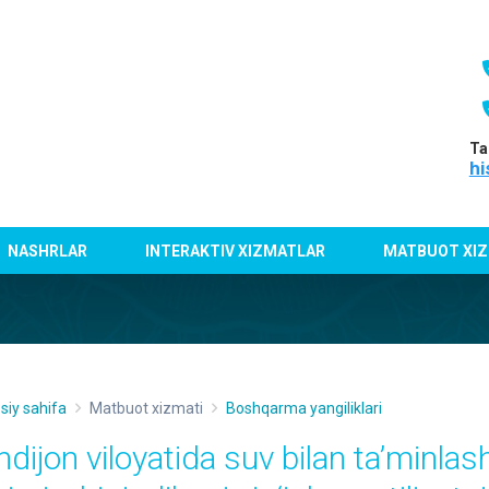
Ta
hi
NASHRLAR
INTERAKTIV XIZMATLAR
MATBUOT XIZ
siy sahifa
Matbuot xizmati
Boshqarma yangiliklari
ndijon viloyatida suv bilan ta’minlas