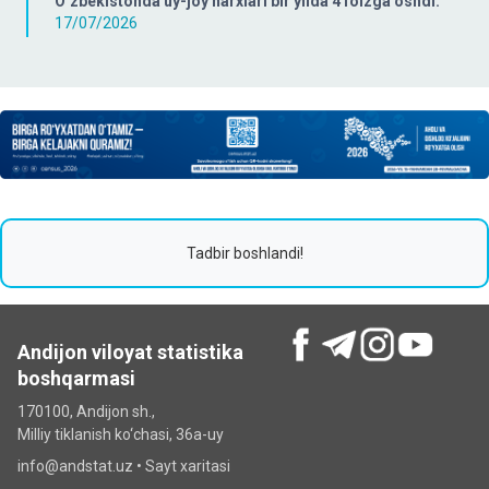
O‘zbekistonda uy-joy narxlari bir yilda 4 foizga oshdi.
17/07/2026
Tadbir boshlandi!
Andijon viloyat statistika
boshqarmasi
170100, Andijon sh.,
Milliy tiklanish ko‘chаsi, 36a-uy
info@andstat.uz •
Sayt xaritasi