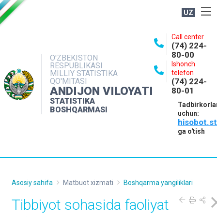
UZ
BOSHQARMA HAQIDA
Call center
(74) 224-
OCHIQ MA'LUMOTLAR
80-00
O'ZBEKISTON
Ishonch
RESPUBLIKASI
NASHRLAR
MILLIY STATISTIKA
telefon
QO'MITASI
(74) 224-
INTERAKTIV XIZMATLAR
ANDIJON VILOYATI
80-01
MATBUOT XIZMATI
STATISTIKA
Tadbirkorla
BOSHQARMASI
uchun:
MUROJAATLAR
hisobot.s
KONTAKTLAR
ga o'tish
Asosiy sahifa
Matbuot xizmati
Boshqarma yangiliklari
Tibbiyot sohasida faoliyat