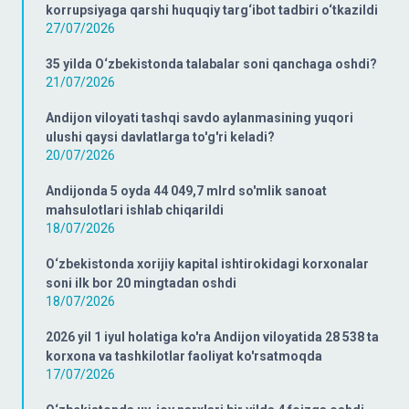
korrupsiyaga qarshi huquqiy targ‘ibot tadbiri o‘tkazildi
27/07/2026
35 yilda O‘zbekistonda talabalar soni qanchaga oshdi?
21/07/2026
Andijon viloyati tashqi savdo aylanmasining yuqori
ulushi qaysi davlatlarga to'g'ri keladi?
20/07/2026
Andijonda 5 oyda 44 049,7 mlrd so'mlik sanoat
mahsulotlari ishlab chiqarildi
18/07/2026
O‘zbekistonda xorijiy kapital ishtirokidagi korxonalar
soni ilk bor 20 mingtadan oshdi
18/07/2026
2026 yil 1 iyul holatiga ko'ra Andijon viloyatida 28 538 ta
korxona va tashkilotlar faoliyat ko'rsatmoqda
17/07/2026