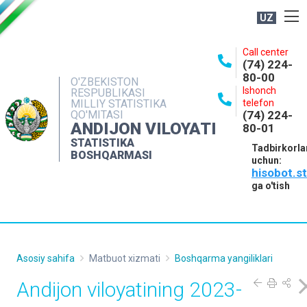
UZ
BOSHQARMA HAQIDA
Call center
(74) 224-
OCHIQ MA'LUMOTLAR
80-00
O'ZBEKISTON
Ishonch
RESPUBLIKASI
NASHRLAR
MILLIY STATISTIKA
telefon
QO'MITASI
(74) 224-
INTERAKTIV XIZMATLAR
ANDIJON VILOYATI
80-01
MATBUOT XIZMATI
STATISTIKA
Tadbirkorla
BOSHQARMASI
uchun:
MUROJAATLAR
hisobot.s
KONTAKTLAR
ga o'tish
Asosiy sahifa
Matbuot xizmati
Boshqarma yangiliklari
Andijon viloyatining 2023-