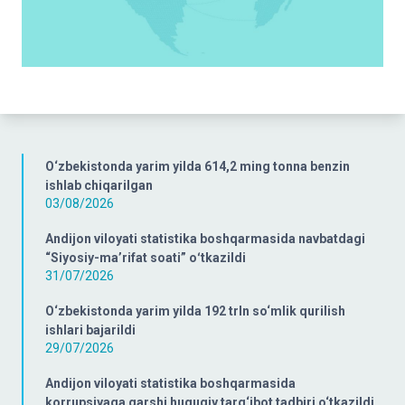
O‘zbekistonda yarim yilda 614,2 ming tonna benzin
ishlab chiqarilgan
03/08/2026
Andijon viloyati statistika boshqarmasida navbatdagi
“Siyosiy-ma’rifat soati” oʻtkazildi
31/07/2026
O‘zbekistonda yarim yilda 192 trln so‘mlik qurilish
ishlari bajarildi
29/07/2026
Andijon viloyati statistika boshqarmasida
korrupsiyaga qarshi huquqiy targ‘ibot tadbiri o‘tkazildi