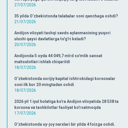
27/07/2026
35 yilda O‘zbekistonda talabalar soni qanchaga oshdi?
21/07/2026
Andijon viloyati tashqi savdo aylanmasining yuqori
ulushi qaysi davlatlarga to'g'ri keladi?
20/07/2026
Andijonda 5 oyda 44 049,7 mlrd so'mlik sanoat
mahsulotlari ishlab chiqarildi
18/07/2026
O‘zbekistonda xorijiy kapital ishtirokidagi korxonalar
soni ilk bor 20 mingtadan oshdi
18/07/2026
2026 yil 1 iyul holatiga ko'ra Andijon viloyatida 28 538 ta
korxona va tashkilotlar faoliyat ko'rsatmoqda
17/07/2026
O‘zbekistonda uy-joy narxlari bir yilda 4 foizga oshdi.