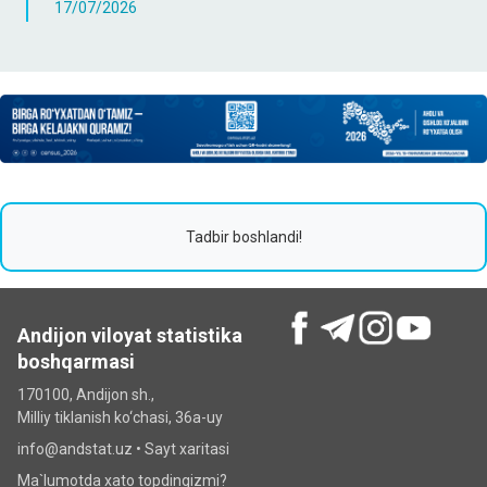
17/07/2026
Tadbir boshlandi!
Andijon viloyat statistika
boshqarmasi
170100, Andijon sh.,
Milliy tiklanish ko‘chаsi, 36a-uy
info@andstat.uz •
Sayt xaritasi
Ma`lumotda xato topdingizmi?