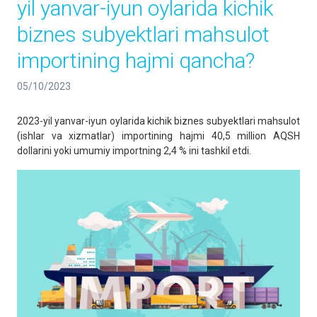
yil yanvar-iyun oylarida kichik
biznes subyektlari mahsulot
importining hajmi qancha?
05/10/2023
2023-yil yanvar-iyun oylarida kichik biznes subyektlari mahsulot
(ishlar va xizmatlar) importining hajmi 40,5 million AQSH
dollarini yoki umumiy importning 2,4 % ini tashkil etdi.