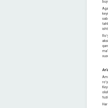
buy
Aga
key
sab
tah
ish
Roʻ
aks
qanc
maʼ
xus
Anʼa
Ame
roʻ
Keyi
oli
tuz
Har