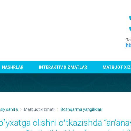
Ta
hi
NASHRLAR
INTERAKTIV XIZMATLAR
MATBUOT XIZ
siy sahifa
Matbuot xizmati
Boshqarma yangiliklari
oʻyxatga olishni oʻtkazishda “anʼana