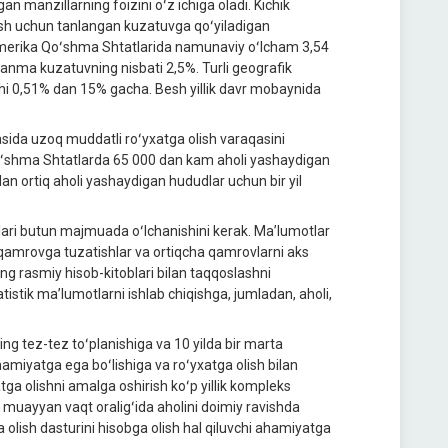
n manzillarning foizini oʻz ichiga oladi. Kichik
irish uchun tanlangan kuzatuvga qoʻyiladigan
 Amerika Qoʻshma Shtatlarida namunaviy oʻlcham 3,54
anlanma kuzatuvning nisbati 2,5%. Turli geografik
hi 0,51% dan 15% gacha. Besh yillik davr mobaynida
asida uzoq muddatli roʻyxatga olish varaqasini
 Qoʻshma Shtatlarda 65 000 dan kam aholi yashaydigan
an ortiq aholi yashaydigan hududlar uchun bir yil
tlari butun majmuada oʻlchanishini kerak. Maʼlumotlar
n qamrovga tuzatishlar va ortiqcha qamrovlarni aks
ing rasmiy hisob-kitoblari bilan taqqoslashni
istik maʼlumotlarni ishlab chiqishga, jumladan, aholi,
g tez-tez toʻplanishiga va 10 yilda bir marta
miyatga ega boʻlishiga va roʻyxatga olish bilan
tga olishni amalga oshirish koʻp yillik kompleks
n muayyan vaqt oraligʻida aholini doimiy ravishda
 olish dasturini hisobga olish hal qiluvchi ahamiyatga