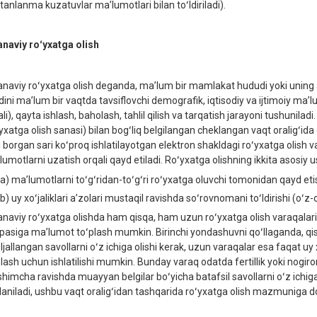
tanlanma kuzatuvlar maʼlumotlari bilan toʻldiriladi).
anaviy roʻyxatga olish
anaviy roʻyxatga olish deganda, maʼlum bir mamlakat hududi yoki uning 
dini maʼlum bir vaqtda tavsiflovchi demografik, iqtisodiy va ijtimoiy maʼl
li), qayta ishlash, baholash, tahlil qilish va tarqatish jarayoni tushunilad
ʻyxatga olish sanasi) bilan bogʻliq belgilangan cheklangan vaqt oraligʻid
i borgan sari koʻproq ishlatilayotgan elektron shakldagi roʻyxatga olish v
lumotlarni uzatish orqali qayd etiladi. Roʻyxatga olishning ikkita asosiy u
a) maʼlumotlarni toʻgʻridan-toʻgʻri roʻyxatga oluvchi tomonidan qayd eti
b) uy xoʻjaliklari aʼzolari mustaqil ravishda soʻrovnomani toʻldirishi (oʻz-o
anaviy roʻyxatga olishda ham qisqa, ham uzun roʻyxatga olish varaqalari 
pasiga maʼlumot toʻplash mumkin. Birinchi yondashuvni qoʻllaganda, qi
ljallangan savollarni oʻz ichiga olishi kerak, uzun varaqalar esa faqat uy
plash uchun ishlatilishi mumkin. Bunday varaq odatda fertillik yoki nogi
shimcha ravishda muayyan belgilar boʻyicha batafsil savollarni oʻz ichiga o
llaniladi, ushbu vaqt oraligʻidan tashqarida roʻyxatga olish mazmuniga