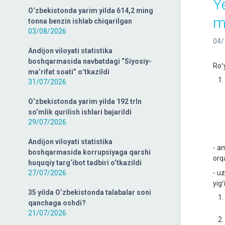
Y
O‘zbekistonda yarim yilda 614,2 ming
m
tonna benzin ishlab chiqarilgan
03/08/2026
04/
Andijon viloyati statistika
boshqarmasida navbatdagi “Siyosiy-
Roʻ
ma’rifat soati” oʻtkazildi
31/07/2026
O‘zbekistonda yarim yilda 192 trln
so‘mlik qurilish ishlari bajarildi
29/07/2026
Andijon viloyati statistika
- an
boshqarmasida korrupsiyaga qarshi
orq
huquqiy targ‘ibot tadbiri o‘tkazildi
27/07/2026
- u
yig
35 yilda O‘zbekistonda talabalar soni
qanchaga oshdi?
21/07/2026