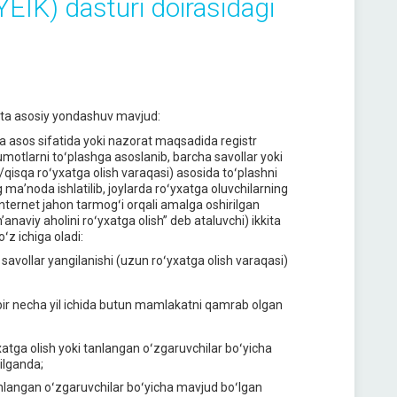
YEIK) dasturi doirasidagi
chta asosiy yondashuv mavjud:
 asos sifatida yoki nazorat maqsadida registr
lumotlarni toʻplashga asoslanib, barcha savollar yoki
/qisqa roʻyxatga olish varaqasi) asosida toʻplashni
maʼnoda ishlatilib, joylarda roʻyxatga oluvchilarning
ternet jahon tarmogʻi orqali amalga oshirilgan
naviy aholini roʻyxatga olish” deb ataluvchi) ikkita
ʻz ichiga oladi:
n savollar yangilanishi (uzun roʻyxatga olish varaqasi)
i bir necha yil ichida butun mamlakatni qamrab olgan
tga olish yoki tanlangan oʻzgaruvchilar boʻyicha
ilganda;
nlangan oʻzgaruvchilar boʻyicha mavjud boʻlgan