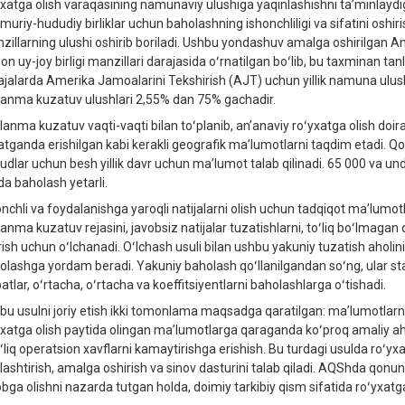
yxatga olish varaqasining namunaviy ulushiga yaqinlashishni taʼminlaydiga
muriy-hududiy birliklar uchun baholashning ishonchliligi va sifatini osh
zillarning ulushi oshirib boriladi. Ushbu yondashuv amalga oshirilgan
lion uy-joy birligi manzillari darajasida oʻrnatilgan boʻlib, bu taxminan t
ajalarda Amerika Jamoalarini Tekshirish (AJT) uchun yillik namuna ulus
lanma kuzatuv ulushlari 2,55% dan 75% gachadir.
lanma kuzatuv vaqti-vaqti bilan toʻplanib, anʼanaviy roʻyxatga olish doir
latganda erishilgan kabi kerakli geografik maʼlumotlarni taqdim etadi.
udlar uchun besh yillik davr uchun maʼlumot talab qilinadi. 65 000 va und
da baholash yetarli.
onchli va foydalanishga yaroqli natijalarni olish uchun tadqiqot maʼlumo
lanma kuzatuv rejasini, javobsiz natijalar tuzatishlarni, toʻliq boʻlmaga
irish uchun oʻlchanadi. Oʻlchash usuli bilan ushbu yakuniy tuzatish aholin
olashga yordam beradi. Yakuniy baholash qoʻllanilgandan soʻng, ular stat
atlar, oʻrtacha, oʻrtacha va koeffitsiyentlarni baholashlarga oʻtishadi.
bu usulni joriy etish ikki tomonlama maqsadga qaratilgan: maʼlumotlarnin
yxatga olish paytida olingan maʼlumotlarga qaraganda koʻproq amaliy aha
ʻliq operatsion xavflarni kamaytirishga erishish. Bu turdagi usulda roʻyxa
alashtirish, amalga oshirish va sinov dasturini talab qiladi. AQShda qonu
obga olishni nazarda tutgan holda, doimiy tarkibiy qism sifatida roʻyxatga