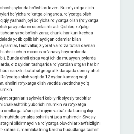
hash joylarida boʻlishlari lozim. Bu roʻyxatga olish
lari boʻyicha roʻxatga olinganda, roʻyxatga olish
iqiy yashash joyi boʻyicha roʻyxatga olish (roʻyxatga
ish jarayonlarini osonlashtiradi. Qishloq xoʻjaligi
 etishdan yiroq boʻlish zarur, chunki har kuni kechga
alada yotib qolib ishlaydigan odamlar bilan
yramlar, festivallar, ziyorat va roʻza tutish davrlari
chi aholi uchun maxsus anʼanaviy bayramlarida
bi). Bunda aholi qisqa vaqt ichida muayyan joylarda
llarda, oʻz uyidan tashqarida roʻyxatdan oʻtgan har bir
 ushbu manzilni batafsil geografik darajada doimiy aholi
di. Roʻyxatga olish vaqtida 12 oydan kamroq vaqt
, aholini roʻyxatga olish vaqtida vaqtincha yoʻq
mumkin.
at organlari saylovlari kabi yirik siyosiy tadbirlar
ni chalkashtirib yuborishi mumkin va roʻyxatga
 omillarga taʼsir qilishi qiyin va baʼzida buning iloji
ch muhitda amalga oshirilishi juda muhimdir. Siyosiy
stagini bildirmaydi va roʻyxatga oluvchilar xavfsizligini
xavf-xatarsiz, mamlakatning barcha hududlariga tashrif