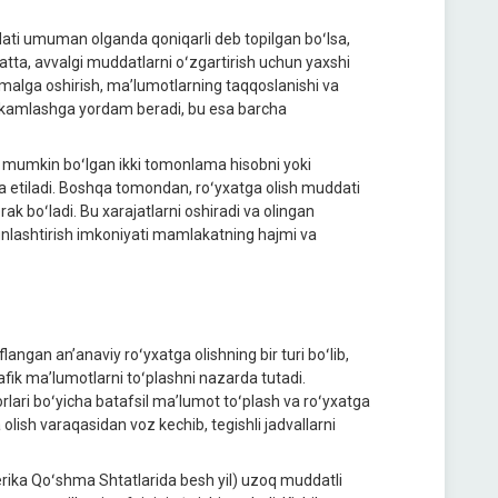
dati umuman olganda qoniqarli deb topilgan boʻlsa,
batta, avvalgi muddatlarni oʻzgartirish uchun yaxshi
 amalga oshirish, maʼlumotlarning taqqoslanishi va
tahkamlashga yordam beradi, bu esa barcha
i mumkin boʻlgan ikki tomonlama hisobni yoki
iya etiladi. Boshqa tomondan, roʻyxatga olish muddati
rak boʻladi. Bu xarajatlarni oshiradi va olingan
ʻunlashtirish imkoniyati mamlakatning hajmi va
ngan anʼanaviy roʻyxatga olishning bir turi boʻlib,
rafik maʼlumotlarni toʻplashni nazarda tutadi.
kdorlari boʻyicha batafsil maʼlumot toʻplash va roʻyxatga
lish varaqasidan voz kechib, tegishli jadvallarni
erika Qoʻshma Shtatlarida besh yil) uzoq muddatli