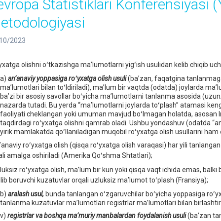
evropa Statistiklari Konferensiyasi (
etodologiyasi
10/2023
yxatga olishni oʻtkazishga maʼlumotlarni yigʻish usulidan kelib chiqib u
a)
anʼanaviy yoppasiga roʻyxatga olish usuli
(baʼzan, faqatgina tanlanmaga
maʼlumotlari bilan toʻldiriladi), maʼlum bir vaqtda (odatda) joylarda maʼ
baʼzi bir asosiy savollar boʻyicha maʼlumotlarni tanlanma asosida (uzun
nazarda tutadi. Bu yerda “maʼlumotlarni joylarda toʻplash” atamasi keng 
faoliyati cheklangan yoki umuman mavjud boʻlmagan holatda, asosan In
taqdirdagi roʻyxatga olishni qamrab oladi. Ushbu yondashuv (odatda “anʼa
yirik mamlakatda qoʻllaniladigan muqobil roʻyxatga olish usullarini ham o
ʼanaviy roʻyxatga olish (qisqa roʻyxatga olish varaqasi) har yili tanlanga
ali amalga oshiriladi (Amerika Qoʻshma Shtatlari);
zluksiz roʻyxatga olish, maʼlum bir kun yoki qisqa vaqt ichida emas, balk
ʻilib boruvchi kuzatuvlar orqali uzluksiz maʼlumot toʻplash (Fransiya);
b)
aralash usul,
bunda tanlangan oʻzgaruvchilar boʻyicha yoppasiga roʻyxa
tanlanma kuzatuvlar maʼlumotlari registrlar maʼlumotlari bilan birlashtir
v)
registrlar va boshqa maʼmuriy manbalardan foydalanish usuli
(baʼzan ta