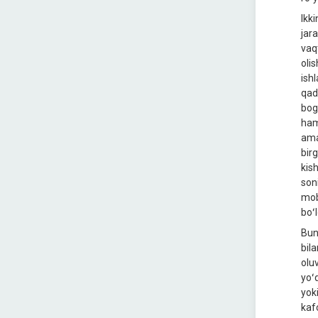
Ikk
jar
vaq
olis
ishl
qad
bogʻ
ham
ama
bir
kis
son
mob
boʻ
Bund
bil
oluv
yoʻ
yoki
kaf