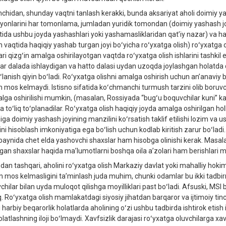
inchidan, shunday vaqtni tanlash kerakki, bunda aksariyat aholi doimiy yas
ayonlarini har tomonlama, jumladan yuridik tomondan (doimiy yashash joy
tida ushbu joyda yashashlari yoki yashamasliklaridan qat’iy nazar) va haq
h vaqtida haqiqiy yashab turgan joyi boʻyicha roʻyxatga olish) roʻyxatga ol
ari qizgʻin amalga oshirilayotgan vaqtda roʻyxatga olish ishlarini tashkil
ar dalada ishlaydigan va hatto dalasi uydan uzoqda joylashgan holatda d
lanish qiyin boʻladi. Roʻyxatga olishni amalga oshirish uchun anʼanaviy ba
 mos kelmaydi. Istisno sifatida koʻchmanchi turmush tarzini olib boruv
lga oshirilishi mumkin, (masalan, Rossiyada “bugʻu boquvchilar kuni” ka
ga toʻliq toʻplanadilar. Roʻyxatga olish haqiqiy joyda amalga oshirilgan ho
higa doimiy yashash joyining manzilini koʻrsatish taklif etilishi lozim va
ini hisoblash imkoniyatiga ega boʻlish uchun kodlab kiritish zarur boʻla
aynida chet elda yashovchi shaxslar ham hisobga olinishi kerak. Masalan
lgan shaxslar haqida maʼlumotlarni boshqa oila aʼzolari ham berishlari 
an tashqari, aholini roʻyxatga olish Markaziy davlat yoki mahalliy hokimiy
an mos kelmasligini taʼminlash juda muhim, chunki odamlar bu ikki tadbir
chilar bilan uyda muloqot qilishga moyilliklari past boʻladi. Afsuski, MSI bu
q. Roʻyxatga olish mamlakatdagi siyosiy jihatdan barqaror va ijtimoiy tin
 harbiy beqarorlik holatlarda aholining oʻzi ushbu tadbirda ishtirok etish i
olatlashning iloji boʻlmaydi. Xavfsizlik darajasi roʻyxatga oluvchilarga 