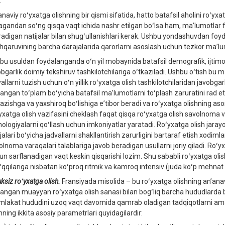
.
naviy roʻyxatga olishning bir qismi sifatida, hatto batafsil aholini roʻyxat
agandan soʻng qisqa vaqt ichida nashr etilgan boʻlsa ham, maʼlumotlar foy
iradigan natijalar bilan shugʻullanishlari kerak. Ushbu yondashuvdan foyd
hqaruvining barcha darajalarida qarorlarni asoslash uchun tezkor maʼlumo
bu usuldan foydalanganda oʻn yil mobaynida batafsil demografik, ijtimoiy
obgarlik doimiy tekshiruv tashkilotchilariga oʻtkaziladi. Ushbu oʻtish bu m
allarni tuzish uchun oʻn yillik roʻyxatga olish tashkilotchilaridan javobgar
langan toʻplam boʻyicha batafsil maʼlumotlarni toʻplash zaruratini rad et
kazishga va yaxshiroq boʻlishiga eʼtibor beradi va roʻyxatga olishning aso
yxatga olish vazifasini cheklash faqat qisqa roʻyxatga olish savolnoma v
nologiyalarni qoʻllash uchun imkoniyatlar yaratadi. Roʻyxatga olish jarayo
jalari boʻyicha jadvallarni shakllantirish zarurligini bartaraf etish xodim
lnoma varaqalari talablariga javob beradigan usullarni joriy qiladi. Roʻyxa
un sarflanadigan vaqt keskin qisqarishi lozim. Shu sababli roʻyxatga olish
ʻqqilariga nisbatan koʻproq ritmik va kamroq intensiv (juda koʻp mehnat ta
ksiz roʻyxatga olish.
Fransiyada misolida – bu roʻyxatga olishning anʼanav
langan muayyan roʻyxatga olish sanasi bilan bogʻliq barcha hududlarda bi
lakat hududini uzoq vaqt davomida qamrab oladigan tadqiqotlarni amalg
hning ikkita asosiy parametrlari quyidagilardir: