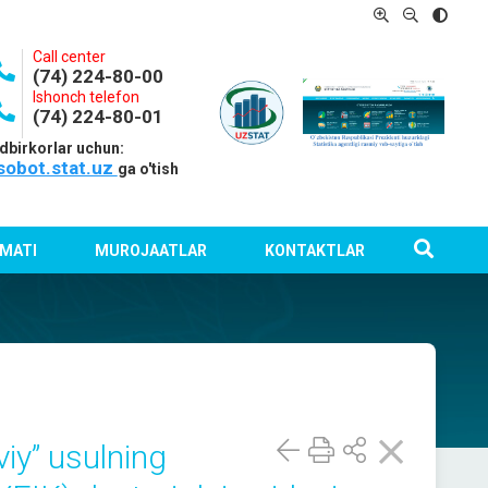
Call center
(74) 224-80-00
Ishonch telefon
(74) 224-80-01
dbirkorlar uchun:
sobot.stat.uz
ga o'tish
MATI
MUROJAATLAR
KONTAKTLAR
viy” usulning