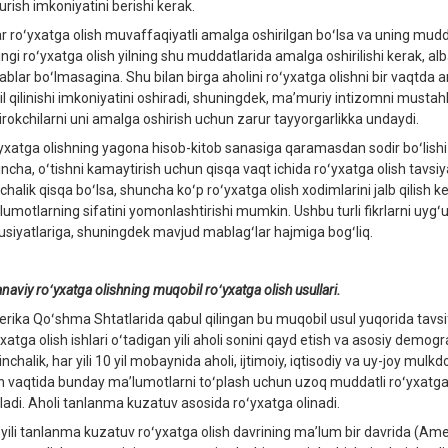
urish imkoniyatini berishi kerak.
r roʻyxatga olish muvaffaqiyatli amalga oshirilgan boʻlsa va uning mud
ingi roʻyxatga olish yilning shu muddatlarida amalga oshirilishi kerak, al
ablar boʻlmasagina. Shu bilan birga aholini roʻyxatga olishni bir vaqtda
lil qilinishi imkoniyatini oshiradi, shuningdek, maʼmuriy intizomni mus
tirokchilarni uni amalga oshirish uchun zarur tayyorgarlikka undaydi.
yxatga olishning yagona hisob-kitob sanasiga qaramasdan sodir boʻlish
incha, oʻtishni kamaytirish uchun qisqa vaqt ichida roʻyxatga olish tavs
halik qisqa boʻlsa, shuncha koʻp roʻyxatga olish xodimlarini jalb qilish ke
lumotlarning sifatini yomonlashtirishi mumkin. Ushbu turli fikrlarni uyg
usiyatlariga, shuningdek mavjud mablagʻlar hajmiga bogʻliq.
naviy roʻyxatga olishning muqobil roʻyxatga olish usullari.
rika Qoʻshma Shtatlarida qabul qilingan bu muqobil usul yuqorida tavsifla
yxatga olish ishlari oʻtadigan yili aholi sonini qayd etish va asosiy demog
nchalik, har yili 10 yil mobaynida aholi, ijtimoiy, iqtisodiy va uy-joy mul
sh vaqtida bunday maʼlumotlarni toʻplash uchun uzoq muddatli roʻyxatga o
iladi. Aholi tanlanma kuzatuv asosida roʻyxatga olinadi.
 yili tanlanma kuzatuv roʻyxatga olish davrining maʼlum bir davrida (Am