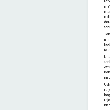
roʻ
maʼ
man
mil
dar
tan
Tan
ish
hud
ichi
Ish
tan
ett
bah
nisb
Ush
roʻ
bog
rej
his