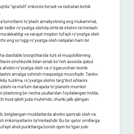
aqtda “ajratish” imkonini beradi va nisbatan kichik
.
an maʼlumotlarni toʻplash amaliyotining eng mukammal,
tadbir roʻyxatga olishda ishtirok etishni taʼminlash
murakkabligi va xarajat miqdori tufayli roʻyxatga olish
to eng soʻnggi roʻyxatga olish natijalari ham bir
cha dastlabki bosqichlarida turli xil muqobillarning
larini sinchkovlik bilan sinab koʻrish asosida qabul
gi aholini roʻyxatga olish va oʻzgaruvchan texnik
holashni amalga oshirish maqsadga muvofiqdir. Tanlov
liy tuzilma, roʻyxatga olishni targʻibot ishlarini
tuzilishi va maʼlum darajada toʻplanishi mumkin
toʻplashning bir necha usullaridan foydalangan holda,
 hosil qilish juda muhimdir, chunki jalb qilingan
ab, belgilangan muddatlarda aholini qamrab olish va
h imkoniyatlarini taʼminlashdir. Bu bir qator omillarga
fayli aholi punktlariga borish qiyin boʻlgan yoki