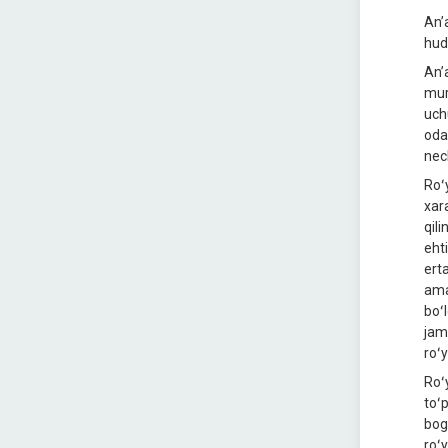
Anʼ
hud
Anʼ
mur
uch
oda
nech
Roʻy
xar
qil
eht
erta
ama
boʻ
jam
roʻ
Roʻ
toʻ
bog
roʻ