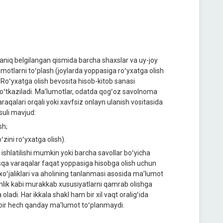
aniq belgilangan qismida barcha shaxslar va uy-joy
umotlarni toʻplash (joylarda yoppasiga roʻyxatga olish
i. Roʻyxatga olish bevosita hisob-kitob sanasi
a oʻtkaziladi. Maʼlumotlar, odatda qogʻoz savolnoma
araqalari orqali yoki xavfsiz onlayn ulanish vositasida
suli mavjud:
sh;
ʻzini roʻyxatga olish).
ishlatilishi mumkin yoki barcha savollar boʻyicha
sqa varaqalar faqat yoppasiga hisobga olish uchun
 xoʻjaliklari va aholining tanlanmasi asosida maʼlumot
ronlik kabi murakkab xususiyatlarni qamrab olishga
ladi. Har ikkala shakl ham bir xil vaqt oraligʻida
 doir hech qanday maʼlumot toʻplanmaydi.