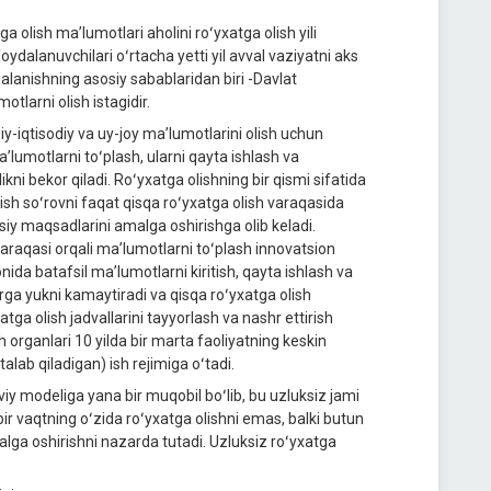
ga olish maʼlumotlari aholini roʻyxatga olish yili
dalanuvchilari oʻrtacha yetti yil avval vaziyatni aks
alanishning asosiy sabablaridan biri -Davlat
tlarni olish istagidir.
-iqtisodiy va uy-joy maʼlumotlarini olish uchun
aʼlumotlarni toʻplash, ularni qayta ishlash va
likni bekor qiladi. Roʻyxatga olishning bir qismi sifatida
ish soʻrovni faqat qisqa roʻyxatga olish varaqasida
siy maqsadlarini amalga oshirishga olib keladi.
araqasi orqali maʼlumotlarni toʻplash innovatsion
nida batafsil maʼlumotlarni kiritish, qayta ishlash va
larga yukni kamaytiradi va qisqa roʻyxatga olish
tga olish jadvallarini tayyorlash va nashr ettirish
 organlari 10 yilda bir marta faoliyatning keskin
lab qiladigan) ish rejimiga oʻtadi.
iy modeliga yana bir muqobil boʻlib, bu uzluksiz jami
r vaqtning oʻzida roʻyxatga olishni emas, balki butun
a oshirishni nazarda tutadi. Uzluksiz roʻyxatga