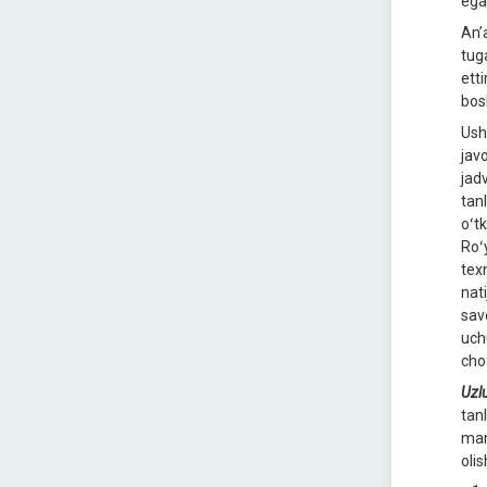
ega
Anʼa
tug
ett
bos
Ush
jav
jadv
tan
oʻt
Roʻ
tex
nati
savo
uch
cho
Uzlu
tan
mam
olis