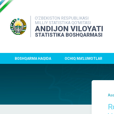
O'ZBEKISTON RESPUBLIKASI
MILLIY STATISTIKA QO'MITASI
ANDIJON VILOYATI
STATISTIKA BOSHQARMASI
BOSHQARMA HAQIDA
OCHIQ MA'LUMOTLAR
Aso
R