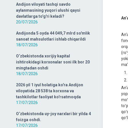
Andijon viloyati tashqi savdo
aylanmasining yuqori ulushi qaysi
davlatlarga to'g'ri keladi?
Anʼ
20/07/2026
Andijonda 5 oyda 44 049,7 mlrd so'mlik
Anʼ
sanoat mahsulotlari ishlab chiqarildi
fon
18/07/2026
orqa
(ro
O‘zbekistonda xorijiy kapital
yok
ishtirokidagi korxonalar soni ilk bor 20
maʼ
mingtadan oshdi
18/07/2026
2026 yil 1 iyul holatiga ko'ra Andijon
Anʼ
viloyatida 28 538 ta korxona va
yop
tashkilotlar faoliyat ko'rsatmoqda
moʻ
17/07/2026
toʻ
qoʻ
O‘zbekistonda uy-joy narxlari bir yilda 4
qoʻ
foizga oshdi.
17/07/2026