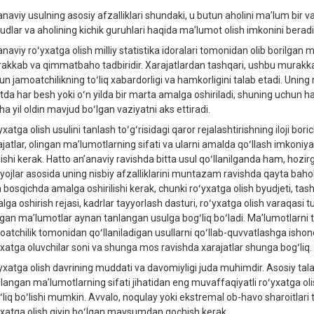
anaviy usulning asosiy afzalliklari shundaki, u butun aholini maʼlum bir v
udlar va aholining kichik guruhlari haqida maʼlumot olish imkonini beradi
anaviy roʻyxatga olish milliy statistika idoralari tomonidan olib borilg
akkab va qimmatbaho tadbiridir. Xarajatlardan tashqari, ushbu murakkab 
un jamoatchilikning toʻliq xabardorligi va hamkorligini talab etadi. Uning 
tda har besh yoki oʻn yilda bir marta amalga oshiriladi, shuning uchun hat
a yil oldin mavjud boʻlgan vaziyatni aks ettiradi.
xatga olish usulini tanlash toʻgʻrisidagi qaror rejalashtirishning iloji bori
ajatlar, olingan maʼlumotlarning sifati va ularni amalda qoʻllash imkoniyat
inishi kerak. Hatto anʼanaviy ravishda bitta usul qoʻllanilganda ham, hozir
iyojlar asosida uning nisbiy afzalliklarini muntazam ravishda qayta ba
 bosqichda amalga oshirilishi kerak, chunki roʻyxatga olish byudjeti, tashki
lga oshirish rejasi, kadrlar tayyorlash dasturi, roʻyxatga olish varaqasi 
lgan maʼlumotlar aynan tanlangan usulga bogʻliq boʻladi. Maʼlumotlarni 
oatchilik tomonidan qoʻllaniladigan usullarni qoʻllab-quvvatlashga ishonch
yxatga oluvchilar soni va shunga mos ravishda xarajatlar shunga bogʻliq.
yxatga olish davrining muddati va davomiyligi juda muhimdir. Asosiy tal
plangan maʼlumotlarning sifati jihatidan eng muvaffaqiyatli roʻyxatga olis
ʻliq boʻlishi mumkin. Avvalo, noqulay yoki ekstremal ob-havo sharoitlari tu
yxatga olish qiyin boʻlgan mavsumdan qochish kerak.