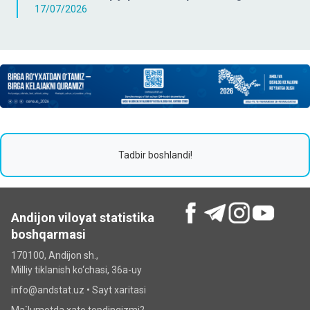
17/07/2026
Tadbir boshlandi!
Andijon viloyat statistika
boshqarmasi
170100, Andijon sh.,
Milliy tiklanish ko‘chаsi, 36a-uy
info@andstat.uz •
Sayt xaritasi