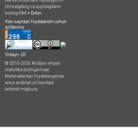
Ma`lumotda xato topdingizmi?
Uni belgilang va quyidagilarni
bosing
Ctrl + Enter
Veb-saytdan foydalanish uchun
qo'llanma
Onlayn: 20
© 2010-2026 Andijon viloyat
statistika boshqarmasi
Materiallardan foydalanganda
www.andstat.uz havolani
keltirish majburiy.