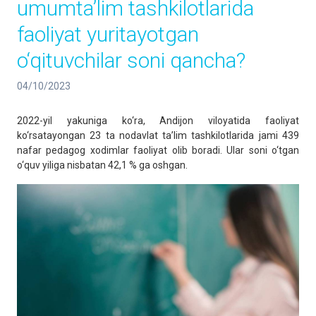
umumta’lim tashkilotlarida
faoliyat yuritayotgan
o‘qituvchilar soni qancha?
04/10/2023
2022-yil yakuniga ko‘ra, Andijon viloyatida faoliyat
ko‘rsatayongan 23 ta nodavlat ta’lim tashkilotlarida jami 439
nafar pedagog xodimlar faoliyat olib boradi. Ular soni o‘tgan
o‘quv yiliga nisbatan 42,1 % ga oshgan.