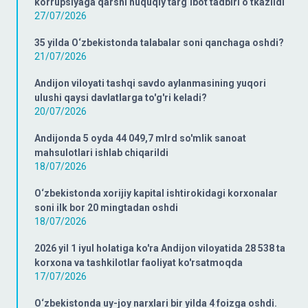
korrupsiyaga qarshi huquqiy targ‘ibot tadbiri o‘tkazildi
27/07/2026
35 yilda O‘zbekistonda talabalar soni qanchaga oshdi?
21/07/2026
Andijon viloyati tashqi savdo aylanmasining yuqori
ulushi qaysi davlatlarga to'g'ri keladi?
20/07/2026
Andijonda 5 oyda 44 049,7 mlrd so'mlik sanoat
mahsulotlari ishlab chiqarildi
18/07/2026
O‘zbekistonda xorijiy kapital ishtirokidagi korxonalar
soni ilk bor 20 mingtadan oshdi
18/07/2026
2026 yil 1 iyul holatiga ko'ra Andijon viloyatida 28 538 ta
korxona va tashkilotlar faoliyat ko'rsatmoqda
17/07/2026
O‘zbekistonda uy-joy narxlari bir yilda 4 foizga oshdi.