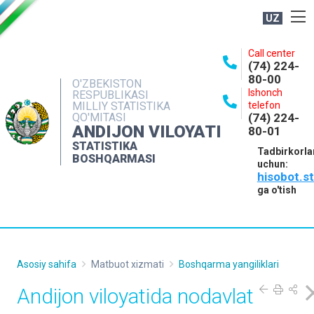
UZ
BOSHQARMA HAQIDA
Call center
(74) 224-
OCHIQ MA'LUMOTLAR
80-00
O'ZBEKISTON
Ishonch
RESPUBLIKASI
NASHRLAR
MILLIY STATISTIKA
telefon
QO'MITASI
(74) 224-
INTERAKTIV XIZMATLAR
ANDIJON VILOYATI
80-01
MATBUOT XIZMATI
STATISTIKA
Tadbirkorla
BOSHQARMASI
uchun:
MUROJAATLAR
hisobot.s
KONTAKTLAR
ga o'tish
Asosiy sahifa
Matbuot xizmati
Boshqarma yangiliklari
Andijon viloyatida nodavlat