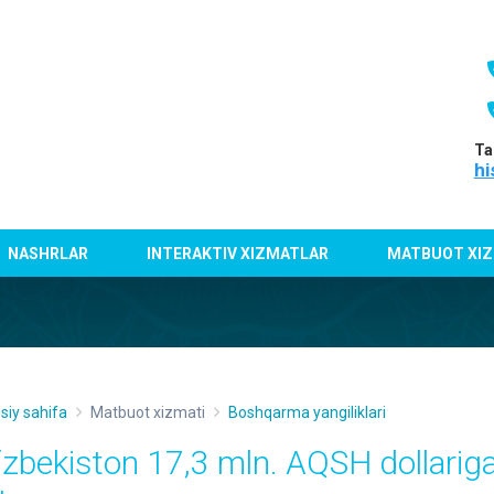
Ta
hi
NASHRLAR
INTERAKTIV XIZMATLAR
MATBUOT XIZ
siy sahifa
Matbuot xizmati
Boshqarma yangiliklari
‘zbekiston 17,3 mln. AQSH dollarig