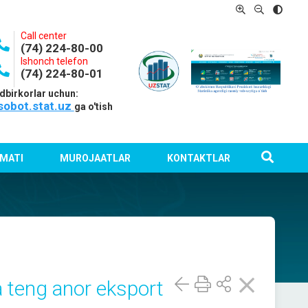
Call center
(74) 224-80-00
Ishonch telefon
(74) 224-80-01
dbirkorlar uchun:
sobot.stat.uz
ga o'tish
MATI
MUROJAATLAR
KONTAKTLAR
a teng anor eksport