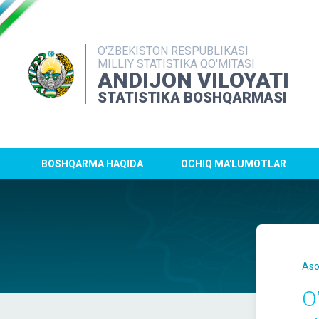
O'ZBEKISTON RESPUBLIKASI
MILLIY STATISTIKA QO'MITASI
ANDIJON VILOYATI
STATISTIKA BOSHQARMASI
BOSHQARMA HAQIDA
OCHIQ MA'LUMOTLAR
Aso
O