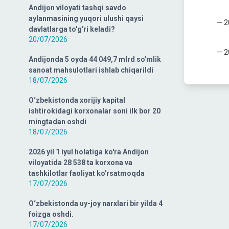
Andijon viloyati tashqi savdo
aylanmasining yuqori ulushi qaysi
— 2
davlatlarga to'g'ri keladi?
20/07/2026
— 2
Andijonda 5 oyda 44 049,7 mlrd so'mlik
sanoat mahsulotlari ishlab chiqarildi
18/07/2026
O‘zbekistonda xorijiy kapital
ishtirokidagi korxonalar soni ilk bor 20
mingtadan oshdi
18/07/2026
2026 yil 1 iyul holatiga ko'ra Andijon
viloyatida 28 538 ta korxona va
tashkilotlar faoliyat ko'rsatmoqda
17/07/2026
O‘zbekistonda uy-joy narxlari bir yilda 4
foizga oshdi.
17/07/2026