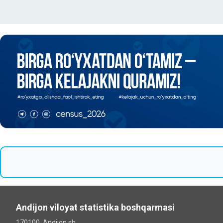
Andijon viloyat statistika boshqarmasi
170100, Andijon sh.,