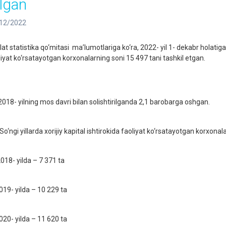
ilgan
12/2022
at statistika qo‘mitasi maʼlumotlariga ko‘ra, 2022- yil 1- dekabr holatiga 
liyat ko‘rsatayotgan korxonalarning soni 15 497 tani tashkil etgan.
018- yilning mos davri bilan solishtirilganda 2,1 barobarga oshgan.
‘ngi yillarda xorijiy kapital ishtirokida faoliyat ko‘rsatayotgan korxonal
018- yilda – 7 371 ta
019- yilda – 10 229 ta
020- yilda – 11 620 ta