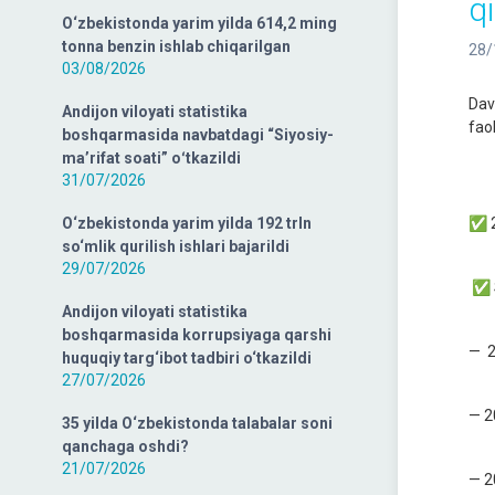
q
O‘zbekistonda yarim yilda 614,2 ming
tonna benzin ishlab chiqarilgan
28/
03/08/2026
Davl
Andijon viloyati statistika
fao
boshqarmasida navbatdagi “Siyosiy-
ma’rifat soati” oʻtkazildi
31/07/2026
O‘zbekistonda yarim yilda 192 trln
✅ 2
so‘mlik qurilish ishlari bajarildi
29/07/2026
✅ So
Andijon viloyati statistika
boshqarmasida korrupsiyaga qarshi
— 2
huquqiy targ‘ibot tadbiri o‘tkazildi
27/07/2026
— 2
35 yilda O‘zbekistonda talabalar soni
qanchaga oshdi?
21/07/2026
— 2