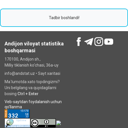
Tadbir boshlandi!
Andijon viloyat statistika
boshqarmasi
170100, Andijon sh.,
Milliy tiklanish ko‘chаsi, 36a-uy
info@andstat.uz •
Sayt xaritasi
Ma`lumotda xato topdingizmi?
Uni belgilang va quyidagilarni
bosing
Ctrl + Enter
Veb-saytdan foydalanish uchun
qo'llanma