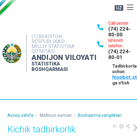
UZ
BOSHQARMA HAQIDA
Call center
(74) 224-
OCHIQ MA'LUMOTLAR
80-00
O'ZBEKISTON
Ishonch
RESPUBLIKASI
NASHRLAR
MILLIY STATISTIKA
telefon
QO'MITASI
(74) 224-
INTERAKTIV XIZMATLAR
ANDIJON VILOYATI
80-01
MATBUOT XIZMATI
STATISTIKA
Tadbirkorla
BOSHQARMASI
uchun:
MUROJAATLAR
hisobot.s
KONTAKTLAR
ga o'tish
Asosiy sahifa
Matbuot xizmati
Boshqarma yangiliklari
Kichik tadbirkorlik