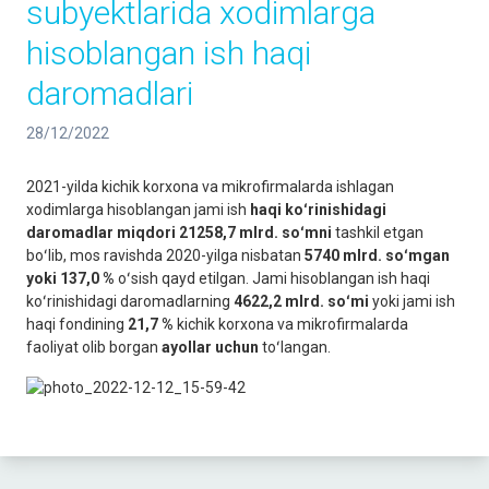
subyektlarida xodimlarga
hisoblangan ish haqi
daromadlari
28/12/2022
2021-yilda kichik korxona va mikrofirmalarda ishlagan
xodimlarga hisoblangan jami ish
haqi koʻrinishidagi
daromadlar miqdori 21258,7 mlrd. soʻmni
tashkil etgan
boʻlib, mos ravishda 2020-yilga nisbatan
5740 mlrd. soʻmgan
yoki 137,0 %
oʻsish qayd etilgan. Jami hisoblangan ish haqi
koʻrinishidagi daromadlarning
4622,2 mlrd. soʻmi
yoki jami ish
haqi fondining
21,7 %
kichik korxona va mikrofirmalarda
faoliyat olib borgan
ayollar uchun
toʻlangan.