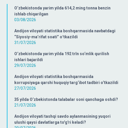
O‘zbekistonda yarim yilda 614,2 ming tonna benzin
ishlab chiqarilgan
03/08/2026
Andijon viloyati statistika boshqarmasida navbatdagi
“Siyosiy-ma’rifat soati” oʻtkazildi
31/07/2026
O‘zbekistonda yarim yilda 192 trln so‘mlik qurilish
ishlari bajarildi
29/07/2026
Andijon viloyati statistika boshqarmasida
korrupsiyaga qarshi huquqiy targ‘ibot tadbiri o‘tkazildi
27/07/2026
35 yilda O‘zbekistonda talabalar soni qanchaga oshdi?
21/07/2026
Andijon viloyati tashqi savdo aylanmasining yuqori
ulushi qaysi davlatlarga to'g'ri keladi?