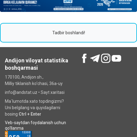
Tadbir boshlandi!
Andijon viloyat statistika
boshqarmasi
170100, Andijon sh.,
Milliy tiklanish ko‘chаsi, 36a-uy
info@andstat.uz •
Sayt xaritasi
Ma`lumotda xato topdingizmi?
Uni belgilang va quyidagilarni
bosing
Ctrl + Enter
Veb-saytdan foydalanish uchun
qo'llanma