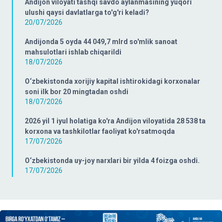
Andijon viloyati tashqi savdo aylanmasining yuqori
ulushi qaysi davlatlarga to'g'ri keladi?
20/07/2026
Andijonda 5 oyda 44 049,7 mlrd so'mlik sanoat
mahsulotlari ishlab chiqarildi
18/07/2026
O‘zbekistonda xorijiy kapital ishtirokidagi korxonalar
soni ilk bor 20 mingtadan oshdi
18/07/2026
2026 yil 1 iyul holatiga ko'ra Andijon viloyatida 28 538 ta
korxona va tashkilotlar faoliyat ko'rsatmoqda
17/07/2026
O‘zbekistonda uy-joy narxlari bir yilda 4 foizga oshdi.
17/07/2026