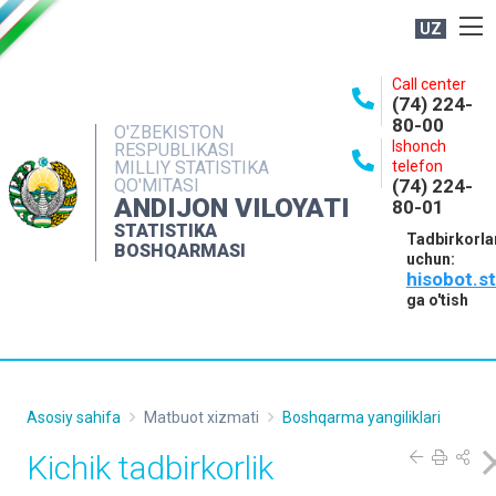
UZ
BOSHQARMA HAQIDA
Call center
(74) 224-
OCHIQ MA'LUMOTLAR
80-00
O'ZBEKISTON
Ishonch
RESPUBLIKASI
NASHRLAR
MILLIY STATISTIKA
telefon
QO'MITASI
(74) 224-
INTERAKTIV XIZMATLAR
ANDIJON VILOYATI
80-01
MATBUOT XIZMATI
STATISTIKA
Tadbirkorla
BOSHQARMASI
uchun:
MUROJAATLAR
hisobot.s
KONTAKTLAR
ga o'tish
Asosiy sahifa
Matbuot xizmati
Boshqarma yangiliklari
Kichik tadbirkorlik