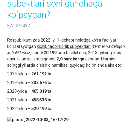
subektlari soni qanchaga
koʻpaygan?
27/12/2022
Respublikamizda 2022- yil 1-dekabr holatiga koʻra faoliyat
koʻrsatayotgan
kichik tadbirkorlik sub
ye
ktlari
(fermer va dehqon
xoʻjaliklarisiz)
soni
520 199 tani
tashkil etib, 2018- yilning mos
davri bilan solishtirilganda
2,0 barobarga
oshgan. Ularning
soʻnggi yillarda oʻsish dinamikasi quyidagi koʻrinishda aks etdi:
2018-yilda –
261 191 ta
2019-yilda –
332 676
ta
2020-yilda –
405 019
ta
2021-yilda –
458 538 ta
2022-yilda –
520 199 ta