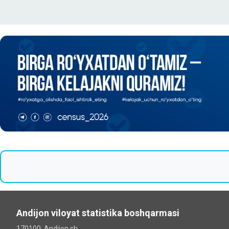
Andijon viloyat statistika boshqarmasi
170100, Andijon sh.,