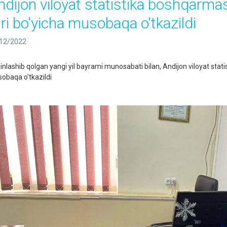
ndijon viloyat statistika boshqarm
uri bo'yicha musobaqa o'tkazildi
12/2022
inlashib qolgan yangi yil bayrami munosabati bilan, Andijon viloyat sta
obaqa o'tkazildi