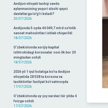
Andijon viloyati tashqi savdo
aylanmasining yuqori ulushi qaysi
davlatlarga to'g'ri keladi?
20/07/2026
Andijonda 5 oyda 44 049,7 mlrd so'mlik
sanoat mahsulotlari ishlab chiqarildi
18/07/2026
O‘zbekistonda xorijiy kapital
ishtirokidagi korxonalar soni ilk bor 20
mingtadan oshdi
18/07/2026
2026 yil 1 iyul holatiga ko'ra Andijon
viloyatida 28 538 ta korxona va
tashkilotlar faoliyat ko'rsatmoqda
17/07/2026
O‘zbekistonda uy-joy narxlari bir yilda 4
foizga oshdi.
17/07/2026