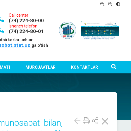
Call center
(74) 224-80-00
Ishonch telefon
(74) 224-80-01
dbirkorlar uchun:
sobot.stat.uz
ga o'tish
MATI
MUROJAATLAR
KONTAKTLAR
munosabati bilan,