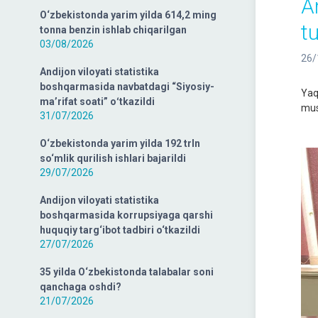
A
O‘zbekistonda yarim yilda 614,2 ming
t
tonna benzin ishlab chiqarilgan
03/08/2026
26/
Andijon viloyati statistika
boshqarmasida navbatdagi “Siyosiy-
Yaq
ma’rifat soati” oʻtkazildi
mus
31/07/2026
O‘zbekistonda yarim yilda 192 trln
so‘mlik qurilish ishlari bajarildi
29/07/2026
Andijon viloyati statistika
boshqarmasida korrupsiyaga qarshi
huquqiy targ‘ibot tadbiri o‘tkazildi
27/07/2026
35 yilda O‘zbekistonda talabalar soni
qanchaga oshdi?
21/07/2026