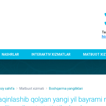
Ta
hi
NASHRLAR
INTERAKTIV XIZMATLAR
MATBUOT XIZ
siy sahifa
Matbuot xizmati
Boshqarma yangiliklari
aqinlashib qolgan yangi yil bayrami 