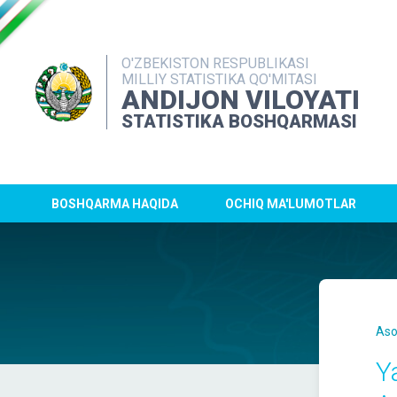
O'ZBEKISTON RESPUBLIKASI
MILLIY STATISTIKA QO'MITASI
ANDIJON VILOYATI
STATISTIKA BOSHQARMASI
BOSHQARMA HAQIDA
OCHIQ MA'LUMOTLAR
Aso
Y