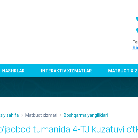
Ta
hi
NASHRLAR
INTERAKTIV XIZMATLAR
MATBUOT XIZ
siy sahifa
Matbuot xizmati
Boshqarma yangiliklari
o'jaobod tumanida 4-TJ kuzatuvi o‘tk