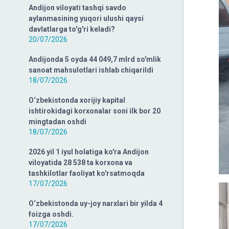
Andijon viloyati tashqi savdo
aylanmasining yuqori ulushi qaysi
davlatlarga to'g'ri keladi?
20/07/2026
Andijonda 5 oyda 44 049,7 mlrd so'mlik
sanoat mahsulotlari ishlab chiqarildi
18/07/2026
O‘zbekistonda xorijiy kapital
ishtirokidagi korxonalar soni ilk bor 20
mingtadan oshdi
18/07/2026
2026 yil 1 iyul holatiga ko'ra Andijon
viloyatida 28 538 ta korxona va
tashkilotlar faoliyat ko'rsatmoqda
17/07/2026
O‘zbekistonda uy-joy narxlari bir yilda 4
foizga oshdi.
17/07/2026