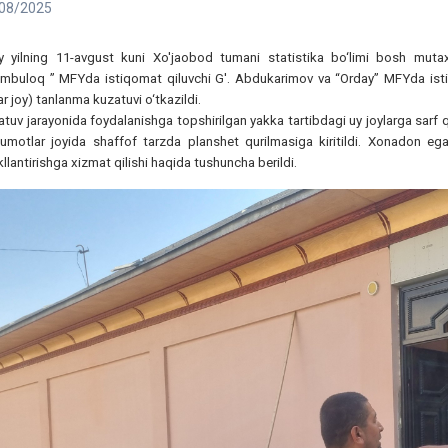
08/2025
iy yilning 11-avgust kuni Xo'jaobod tumani statistika bo‘limi bosh mut
imbuloq ” MFYda istiqomat qiluvchi G'. Abdukarimov va “Orday” MFYda ist
ar joy) tanlanma kuzatuvi o‘tkazildi.
tuv jarayonida foydalanishga topshirilgan yakka tartibdagi uy joylarga sarf q
lumotlar joyida shaffof tarzda planshet qurilmasiga kiritildi. Xonadon eg
llantirishga xizmat qilishi haqida tushuncha berildi.