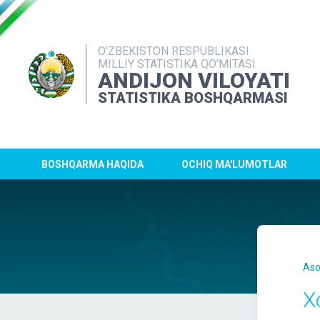
O'ZBEKISTON RESPUBLIKASI
MILLIY STATISTIKA QO'MITASI
ANDIJON VILOYATI
STATISTIKA BOSHQARMASI
BOSHQARMA HAQIDA
OCHIQ MA'LUMOTLAR
Aso
X