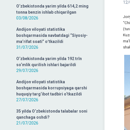
12/
O‘zbekistonda yarim yilda 614,2 ming
tonna benzin ishlab chiqarilgan
Jor
03/08/2026
“Ch
(tur
Andijon viloyati statistika
Kuza
boshqarmasida navbatdagi “Siyosiy-
ma’
ma’rifat soati” oʻtkazildi
31/07/2026
shak
O‘zbekistonda yarim yilda 192 trln
so‘mlik qurilish ishlari bajarildi
29/07/2026
Andijon viloyati statistika
boshqarmasida korrupsiyaga qarshi
huquqiy targ‘ibot tadbiri o‘tkazildi
27/07/2026
35 yilda O‘zbekistonda talabalar soni
qanchaga oshdi?
21/07/2026