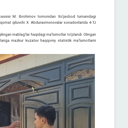
axassisi M. Ibrohimov tomonidan Xo'jaobod tumanidagi
iqomat qiluvchi X. Abduraxmonovalar xonadonlarida 4-TJ
ilingan mablag‘lar haqidagi ma’lumotlar to‘plandi. Olingan
alariga mazkur kuzatuv haqqoniy statistik ma’lumotlarni