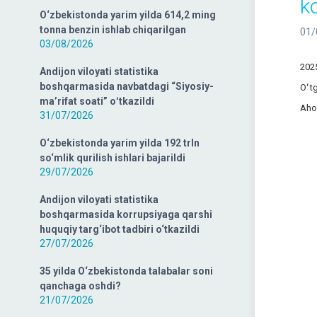
ko
O‘zbekistonda yarim yilda 614,2 ming
tonna benzin ishlab chiqarilgan
01/
03/08/2026
2025
Andijon viloyati statistika
boshqarmasida navbatdagi “Siyosiy-
Oʻtg
ma’rifat soati” oʻtkazildi
Ahol
31/07/2026
O‘zbekistonda yarim yilda 192 trln
so‘mlik qurilish ishlari bajarildi
29/07/2026
Andijon viloyati statistika
boshqarmasida korrupsiyaga qarshi
huquqiy targ‘ibot tadbiri o‘tkazildi
27/07/2026
35 yilda O‘zbekistonda talabalar soni
qanchaga oshdi?
21/07/2026