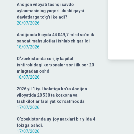
Andijon viloyati tashqi savdo
aylanmasining yuqori ulushi qaysi
davlatlarga to'g'ri keladi?
20/07/2026
Andijonda 5 oyda 44 049,7 mlrd so'mlik
sanoat mahsulotlari ishlab chiqarildi
18/07/2026
O‘zbekistonda xorijiy kapital
ishtirokidagi korxonalar soni ilk bor 20
mingtadan oshdi
18/07/2026
2026 yil 1 iyul holatiga ko'ra Andijon
viloyatida 28 538 ta korxona va
tashkilotlar faoliyat ko'rsatmoqda
17/07/2026
O‘zbekistonda uy-joy narxlari bir yilda 4
foizga oshdi.
17/07/2026