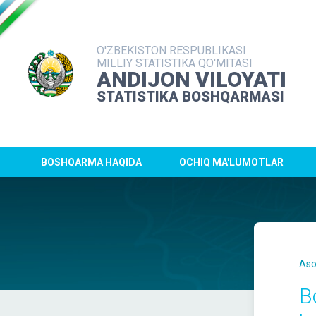
O'ZBEKISTON RESPUBLIKASI
MILLIY STATISTIKA QO'MITASI
ANDIJON VILOYATI
STATISTIKA BOSHQARMASI
BOSHQARMA HAQIDA
OCHIQ MA'LUMOTLAR
Aso
B