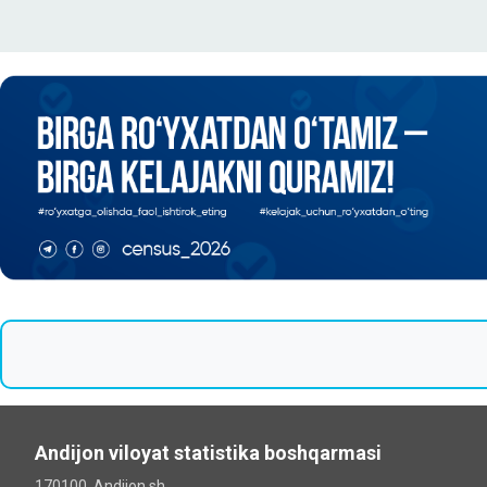
Andijon viloyat statistika boshqarmasi
170100, Andijon sh.,