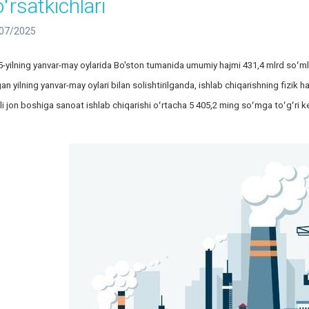
ʻrsatkichlari
07/2025
-yilning yanvar-may oylarida Bo'ston tumanida umumiy hajmi 431,4 mlrd soʻmlik
an yilning yanvar-may oylari bilan solishtirilganda, ishlab chiqarishning fizik ha
i jon boshiga sanoat ishlab chiqarishi oʻrtacha 5 405,2 ming soʻmga toʻgʻri k